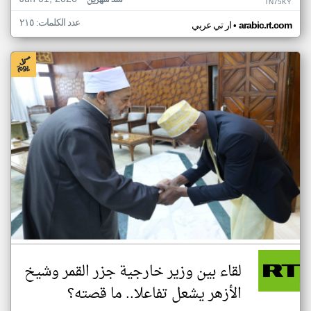
منذ شهرين
TN75KY
عدد الكلمات: ٢١٥
•
arabic.rt.com
ار تي عربي
لقاء بين وزير خارجية جزر القمر وشيخ
الأزهر يشعل تفاعلا.. ما قصته؟