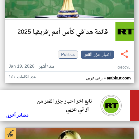
قائمة هدافي كأس أمم إفريقيا 2025
اخبار جزر القمر
Politics
Jan 19, 2026
منذ ٦ أشهر
QG60YL
عدد الكلمات: ١٤١
•
arabic.rt.com
ار تي عربي
تابع اخر اخبار جزر القمر من
ار تي عربي
مصادر أخرى