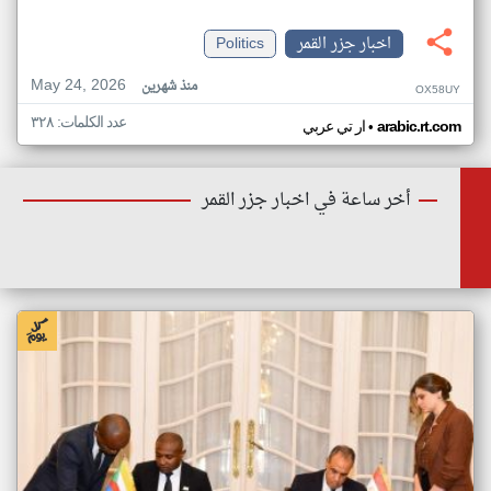
اخبار جزر القمر
Politics
May 24, 2026
منذ شهرين
OX58UY
عدد الكلمات: ٣٢٨
•
arabic.rt.com
ار تي عربي
أخر ساعة في اخبار جزر القمر