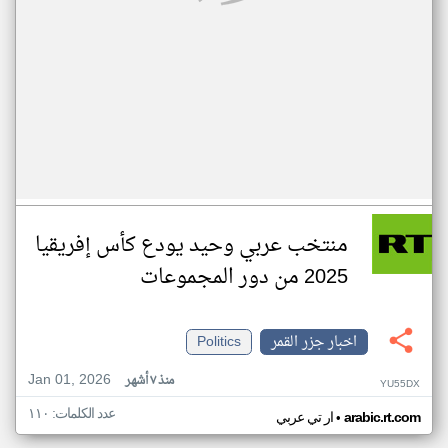
منتخب عربي وحيد يودع كأس إفريقيا
2025 من دور المجموعات
اخبار جزر القمر
Politics
Jan 01, 2026
منذ ٧ أشهر
YU55DX
عدد الكلمات: ١١٠
•
arabic.rt.com
ار تي عربي