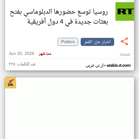
روسيا توسع حضورها الدبلوماسي بفتح
بعثات جديدة في 4 دول أفريقية
اخبار جزر القمر
Politics
Jun 30, 2026
منذ شهر
TG39ZI
عدد الكلمات: ٢٢٨
•
arabic.rt.com
ار تي عربي