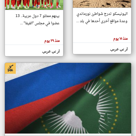
اليونيسكو تدرج شواطئ نورماندي
بينهم ممثلو 7 دول عربية.. 13
klyoum.com
وعدة مواقع أخرى أحدها في بلد ...
تغيير الدولة
عضوا في مجلس "الفيفا" ...
تعبر
مصادر الأخبار من جزر القمر
المقالات
الموجوده
اخبار جزر القمر على مدار الساعة
منذ ١٥ يوم
هنا عن
منذ ٢٩ يوم
وجهة
نظر
أهم اخبار جزر القمر العاجلة والمباشرة
ار تي عربي
كاتبيها.
ار تي عربي