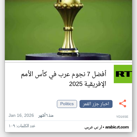
أفضل 7 نجوم عرب في كأس الأمم
الإفريقية 2025
اخبار جزر القمر
Politics
Jan 16, 2026
منذ ٦ أشهر
YD16SE
عدد الكلمات: ١٠٩
•
arabic.rt.com
ار تي عربي