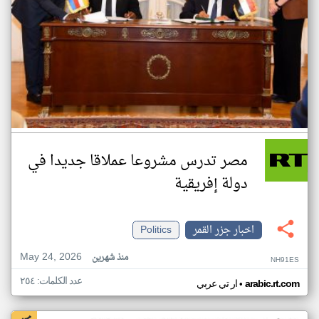
مصر تدرس مشروعا عملاقا جديدا في
دولة إفريقية
اخبار جزر القمر
Politics
May 24, 2026
منذ شهرين
NH91ES
عدد الكلمات: ٢٥٤
•
arabic.rt.com
ار تي عربي