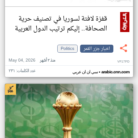
قفزة لافتة لسوريا في تصنيف حرية
الصحافة.. إليكم ترتيب الدول العربية
اخبار جزر القمر
Politics
May 04, 2026
منذ ٣ أشهر
VF17PD
عدد الكلمات: ٢٣١
•
arabic.cnn.com
سي ان ان عربي