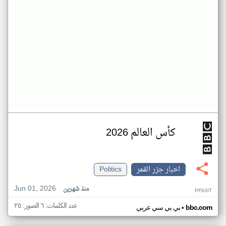
كأس العالم 2026
اخبار جزر القمر
Politics
Jun 01, 2026
منذ شهرين
PF63IT
عدد الكلمات: ٦ الصور: ٢٥
•
bbc.com
بي بي سي عربي