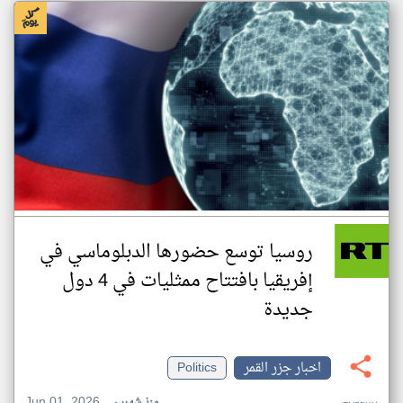
روسيا توسع حضورها الدبلوماسي في
إفريقيا بافتتاح ممثليات في 4 دول
جديدة
اخبار جزر القمر
Politics
Jun 01, 2026