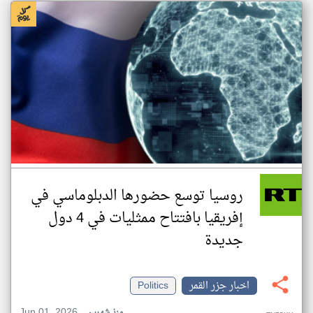
روسيا توسع حضورها الدبلوماسي في
إفريقيا بافتتاح ممثليات في 4 دول
جديدة
اخبار جزر القمر
Politics
Jun 01, 2026