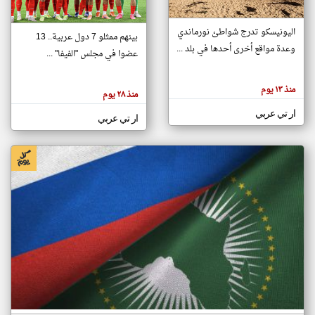
اليونيسكو تدرج شواطئ نورماندي
بينهم ممثلو 7 دول عربية.. 13
klyoum.com
وعدة مواقع أخرى أحدها في بلد ...
تغيير الدولة
عضوا في مجلس "الفيفا" ...
تعبر
مصادر الأخبار من جزر القمر
المقالات
الموجوده
اخبار جزر القمر على مدار الساعة
منذ ١٣ يوم
هنا عن
منذ ٢٨ يوم
وجهة
نظر
أهم اخبار جزر القمر العاجلة والمباشرة
ار تي عربي
كاتبيها.
ار تي عربي