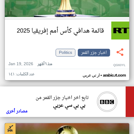
قائمة هدافي كأس أمم إفريقيا 2025
اخبار جزر القمر
Politics
Jan 19, 2026
منذ ٦ أشهر
QG60YL
عدد الكلمات: ١٤١
•
arabic.rt.com
ار تي عربي
تابع اخر اخبار جزر القمر من
بي بي سي عربي
مصادر أخرى