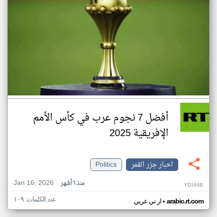
أفضل 7 نجوم عرب في كأس الأمم
الإفريقية 2025
اخبار جزر القمر
Politics
Jan 16, 2026
منذ ٦ أشهر
YD16SE
عدد الكلمات: ١٠٩
•
arabic.rt.com
ار تي عربي