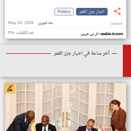
اخبار جزر القمر
Politics
May 24, 2026
منذ شهرين
OX58UY
عدد الكلمات: ٣٢٨
•
arabic.rt.com
ار تي عربي
أخر ساعة في اخبار جزر القمر