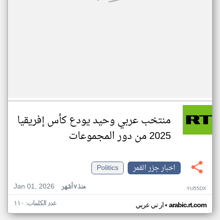
منتخب عربي وحيد يودع كأس إفريقيا
2025 من دور المجموعات
اخبار جزر القمر
Politics
Jan 01, 2026
منذ ٧ أشهر
YU55DX
عدد الكلمات: ١١٠
•
arabic.rt.com
ار تي عربي