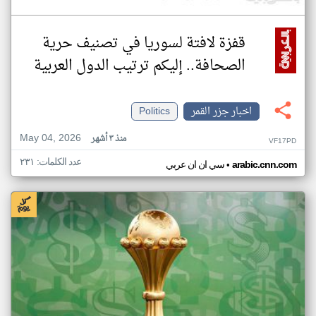
قفزة لافتة لسوريا في تصنيف حرية
الصحافة.. إليكم ترتيب الدول العربية
اخبار جزر القمر
Politics
May 04, 2026
منذ ٣ أشهر
VF17PD
عدد الكلمات: ٢٣١
•
arabic.cnn.com
سي ان ان عربي