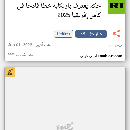
حكم يعترف بارتكابه خطأ فادحا في
كأس إفريقيا 2025
اخبار جزر القمر
Politics
Jan 01, 2026
منذ ٧ أشهر
PG03WV
عدد الكلمات: ٢٢٣
•
arabic.rt.com
ار تي عربي