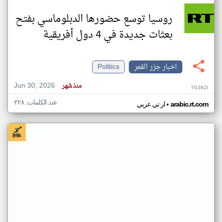
روسيا توسع حضورها الدبلوماسي بفتح
بعثات جديدة في 4 دول أفريقية
اخبار جزر القمر
Politics
Jun 30, 2026
منذ شهر
TG39ZI
عدد الكلمات: ٢٢٨
•
arabic.rt.com
ار تي عربي