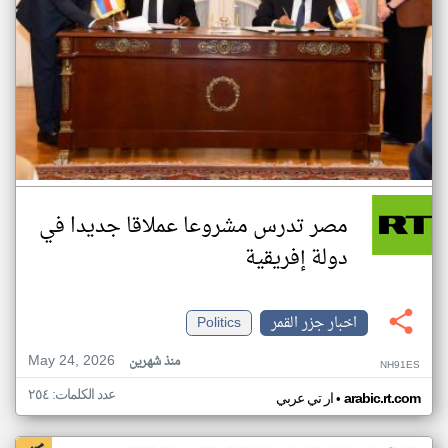
مصر تدرس مشروعا عملاقا جديدا في
دولة إفريقية
اخبار جزر القمر
Politics
May 24, 2026
منذ شهرين
NH91ES
عدد الكلمات: ٢٥٤
•
arabic.rt.com
ار تي عربي