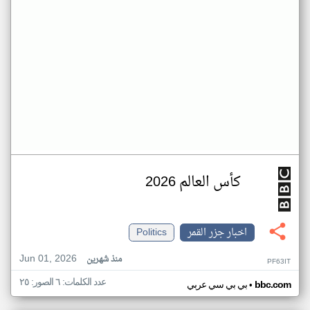
كأس العالم 2026
اخبار جزر القمر
Politics
Jun 01, 2026
منذ شهرين
PF63IT
عدد الكلمات: ٦ الصور: ٢٥
•
bbc.com
بي بي سي عربي