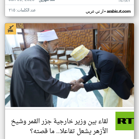
منذ شهرين
TN75KY
عدد الكلمات: ٢١٥
•
arabic.rt.com
ار تي عربي
لقاء بين وزير خارجية جزر القمر وشيخ
الأزهر يشعل تفاعلا.. ما قصته؟