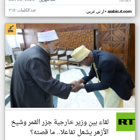
منذ شهرين
TN75KY
عدد الكلمات: ٢١٥
•
arabic.rt.com
ار تي عربي
لقاء بين وزير خارجية جزر القمر وشيخ
الأزهر يشعل تفاعلا.. ما قصته؟