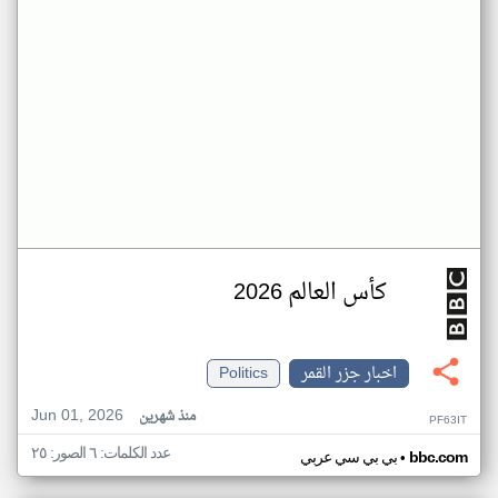
كأس العالم 2026
اخبار جزر القمر
Politics
Jun 01, 2026
منذ شهرين
PF63IT
عدد الكلمات: ٦ الصور: ٢٥
•
bbc.com
بي بي سي عربي