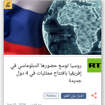
روسيا توسع حضورها الدبلوماسي في
إفريقيا بافتتاح ممثليات في 4 دول
جديدة
اخبار جزر القمر
Politics
Jun 01, 2026