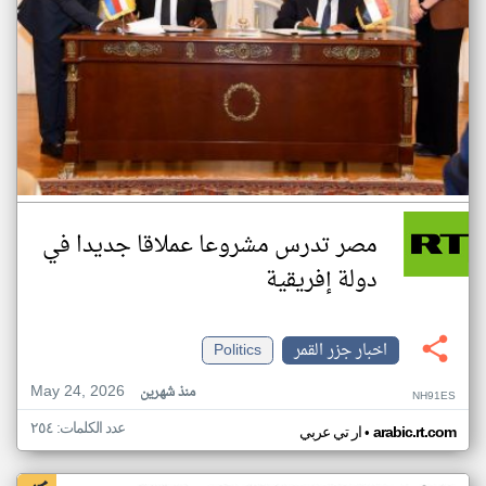
مصر تدرس مشروعا عملاقا جديدا في
دولة إفريقية
اخبار جزر القمر
Politics
May 24, 2026
منذ شهرين
NH91ES
عدد الكلمات: ٢٥٤
•
arabic.rt.com
ار تي عربي