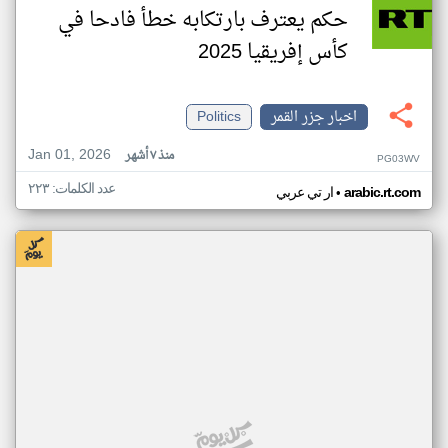
حكم يعترف بارتكابه خطأ فادحا في
كأس إفريقيا 2025
اخبار جزر القمر
Politics
Jan 01, 2026
منذ ٧ أشهر
PG03WV
عدد الكلمات: ٢٢٣
•
arabic.rt.com
ار تي عربي