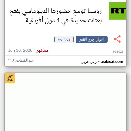
روسيا توسع حضورها الدبلوماسي بفتح
بعثات جديدة في 4 دول أفريقية
اخبار جزر القمر
Politics
Jun 30, 2026
منذ شهر
TG39ZI
عدد الكلمات: ٢٢٨
•
arabic.rt.com
ار تي عربي