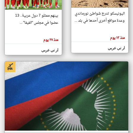
اليونيسكو تدرج شواطئ نورماندي
بينهم ممثلو 7 دول عربية.. 13
klyoum.com
وعدة مواقع أخرى أحدها في بلد ...
تغيير الدولة
عضوا في مجلس "الفيفا" ...
تعبر
مصادر الأخبار من جزر القمر
المقالات
الموجوده
اخبار جزر القمر على مدار الساعة
منذ ١٣ يوم
هنا عن
منذ ٢٧ يوم
وجهة
نظر
أهم اخبار جزر القمر العاجلة والمباشرة
ار تي عربي
كاتبيها.
ار تي عربي