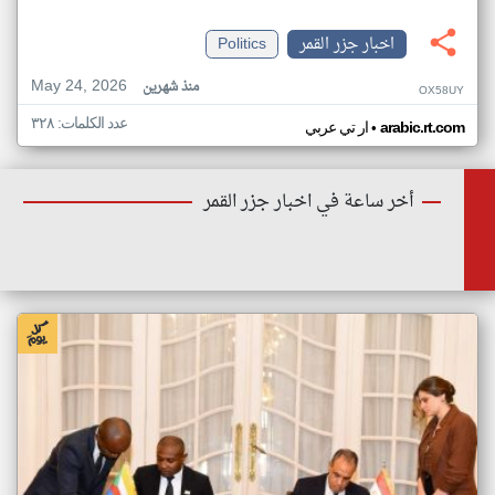
اخبار جزر القمر
Politics
May 24, 2026
منذ شهرين
OX58UY
عدد الكلمات: ٣٢٨
•
arabic.rt.com
ار تي عربي
أخر ساعة في اخبار جزر القمر