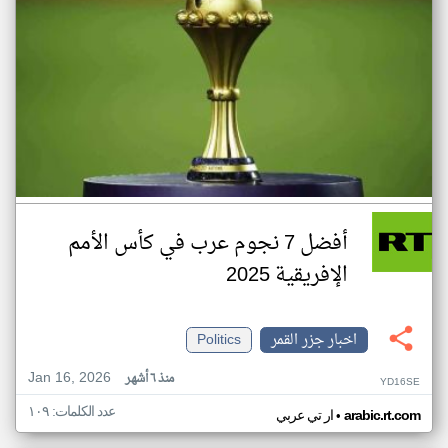
أفضل 7 نجوم عرب في كأس الأمم
الإفريقية 2025
اخبار جزر القمر
Politics
Jan 16, 2026
منذ ٦ أشهر
YD16SE
عدد الكلمات: ١٠٩
•
arabic.rt.com
ار تي عربي