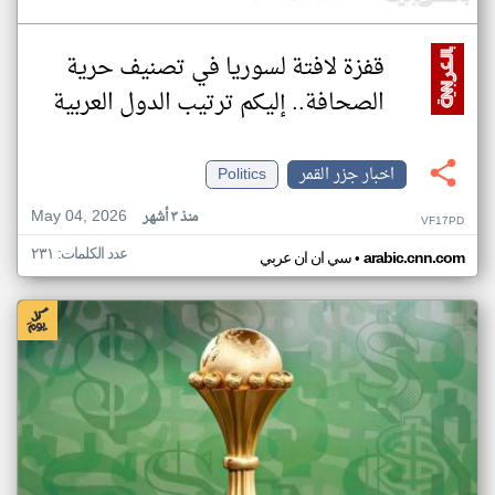
قفزة لافتة لسوريا في تصنيف حرية
الصحافة.. إليكم ترتيب الدول العربية
اخبار جزر القمر
Politics
May 04, 2026
منذ ٣ أشهر
VF17PD
عدد الكلمات: ٢٣١
•
arabic.cnn.com
سي ان ان عربي