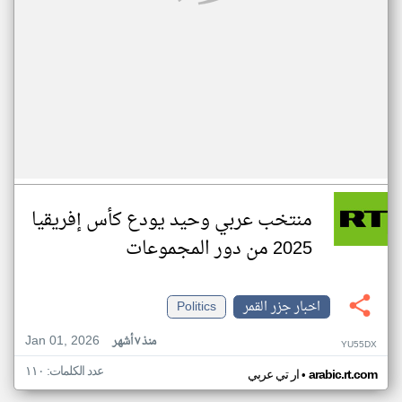
منتخب عربي وحيد يودع كأس إفريقيا
2025 من دور المجموعات
اخبار جزر القمر
Politics
Jan 01, 2026
منذ ٧ أشهر
YU55DX
عدد الكلمات: ١١٠
•
arabic.rt.com
ار تي عربي