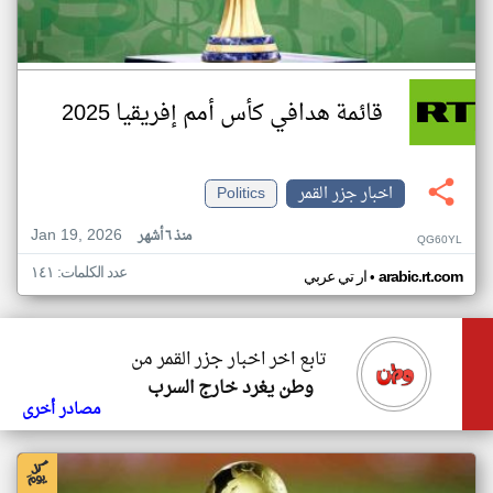
قائمة هدافي كأس أمم إفريقيا 2025
اخبار جزر القمر
Politics
Jan 19, 2026
منذ ٦ أشهر
QG60YL
عدد الكلمات: ١٤١
•
arabic.rt.com
ار تي عربي
تابع اخر اخبار جزر القمر من
وطن يغرد خارج السرب
مصادر أخرى