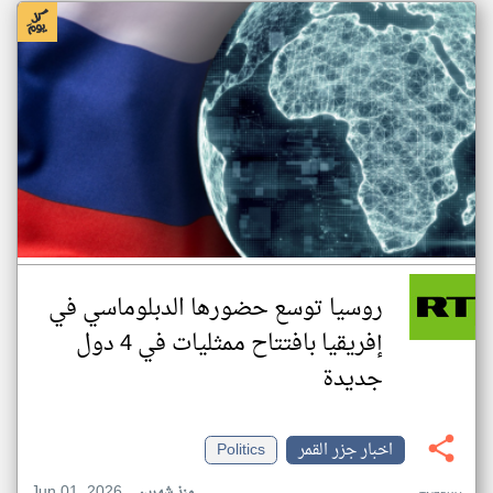
روسيا توسع حضورها الدبلوماسي في
إفريقيا بافتتاح ممثليات في 4 دول
جديدة
اخبار جزر القمر
Politics
Jun 01, 2026