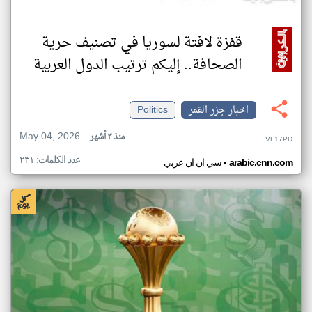
قفزة لافتة لسوريا في تصنيف حرية
الصحافة.. إليكم ترتيب الدول العربية
اخبار جزر القمر
Politics
May 04, 2026
منذ ٣ أشهر
VF17PD
عدد الكلمات: ٢٣١
•
arabic.cnn.com
سي ان ان عربي