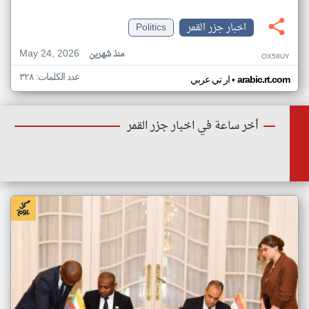
اخبار جزر القمر
Politics
May 24, 2026
منذ شهرين
OX58UY
عدد الكلمات: ٣٢٨
•
arabic.rt.com
ار تي عربي
أخر ساعة في اخبار جزر القمر