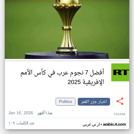
أفضل 7 نجوم عرب في كأس الأمم
الإفريقية 2025
اخبار جزر القمر
Politics
Jan 16, 2026
منذ ٦ أشهر
YD16SE
عدد الكلمات: ١٠٩
•
arabic.rt.com
ار تي عربي