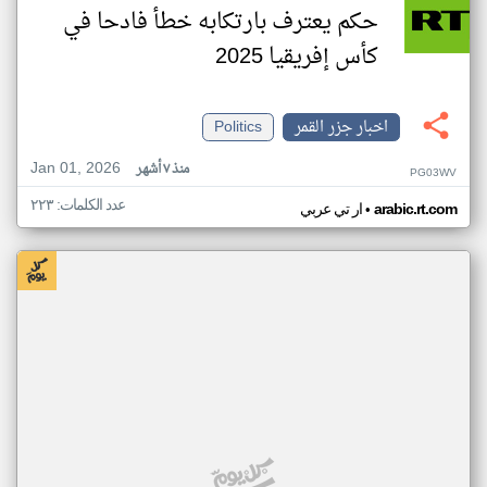
حكم يعترف بارتكابه خطأ فادحا في
كأس إفريقيا 2025
اخبار جزر القمر
Politics
Jan 01, 2026
منذ ٧ أشهر
PG03WV
عدد الكلمات: ٢٢٣
•
arabic.rt.com
ار تي عربي