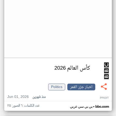
كأس العالم 2026
اخبار جزر القمر
Politics
Jun 01, 2026
منذ شهرين
PF63IT
عدد الكلمات: ٦ الصور: ٢٥
•
bbc.com
بي بي سي عربي