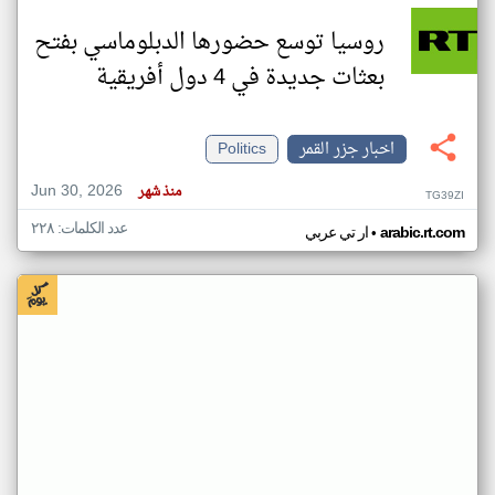
روسيا توسع حضورها الدبلوماسي بفتح
بعثات جديدة في 4 دول أفريقية
اخبار جزر القمر
Politics
Jun 30, 2026
منذ شهر
TG39ZI
عدد الكلمات: ٢٢٨
•
arabic.rt.com
ار تي عربي