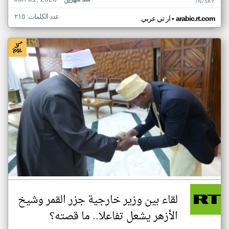
منذ شهرين
TN75KY
عدد الكلمات: ٢١٥
•
arabic.rt.com
ار تي عربي
لقاء بين وزير خارجية جزر القمر وشيخ
الأزهر يشعل تفاعلا.. ما قصته؟