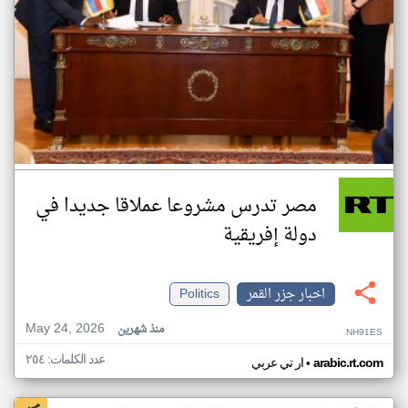
مصر تدرس مشروعا عملاقا جديدا في
دولة إفريقية
اخبار جزر القمر
Politics
May 24, 2026
منذ شهرين
NH91ES
عدد الكلمات: ٢٥٤
•
arabic.rt.com
ار تي عربي