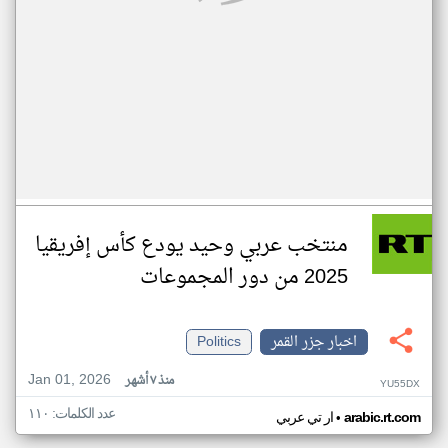
منتخب عربي وحيد يودع كأس إفريقيا
2025 من دور المجموعات
اخبار جزر القمر
Politics
Jan 01, 2026
منذ ٧ أشهر
YU55DX
عدد الكلمات: ١١٠
•
arabic.rt.com
ار تي عربي