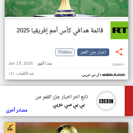
قائمة هدافي كأس أمم إفريقيا 2025
اخبار جزر القمر
Politics
Jan 19, 2026
منذ ٦ أشهر
QG60YL
عدد الكلمات: ١٤١
•
arabic.rt.com
ار تي عربي
تابع اخر اخبار جزر القمر من
بي بي سي عربي
مصادر أخرى