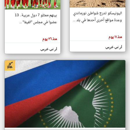
اليونيسكو تدرج شواطئ نورماندي
بينهم ممثلو 7 دول عربية.. 13
klyoum.com
وعدة مواقع أخرى أحدها في بلد ...
تغيير الدولة
عضوا في مجلس "الفيفا" ...
تعبر
مصادر الأخبار من جزر القمر
المقالات
الموجوده
اخبار جزر القمر على مدار الساعة
منذ ١١ يوم
هنا عن
منذ ٢٦ يوم
وجهة
نظر
أهم اخبار جزر القمر العاجلة والمباشرة
ار تي عربي
كاتبيها.
ار تي عربي