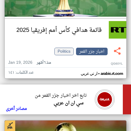
قائمة هدافي كأس أمم إفريقيا 2025
اخبار جزر القمر
Politics
Jan 19, 2026
منذ ٦ أشهر
QG60YL
عدد الكلمات: ١٤١
•
arabic.rt.com
ار تي عربي
تابع اخر اخبار جزر القمر من
سي ان ان عربي
مصادر أخرى