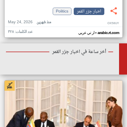
اخبار جزر القمر
Politics
May 24, 2026
منذ شهرين
OX58UY
عدد الكلمات: ٣٢٨
•
arabic.rt.com
ار تي عربي
أخر ساعة في اخبار جزر القمر