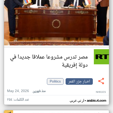
مصر تدرس مشروعا عملاقا جديدا في
دولة إفريقية
اخبار جزر القمر
Politics
May 24, 2026
منذ شهرين
NH91ES
عدد الكلمات: ٢٥٤
•
arabic.rt.com
ار تي عربي