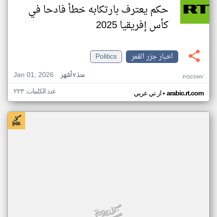
حكم يعترف بارتكابه خطأ فادحا في
كأس إفريقيا 2025
اخبار جزر القمر
Politics
Jan 01, 2026
منذ ٧ أشهر
PG03WV
عدد الكلمات: ٢٢٣
•
arabic.rt.com
ار تي عربي