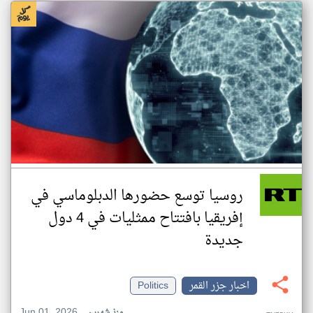
روسيا توسع حضورها الدبلوماسي في
إفريقيا بافتتاح ممثليات في 4 دول
جديدة
اخبار جزر القمر
Politics
Jun 01, 2026