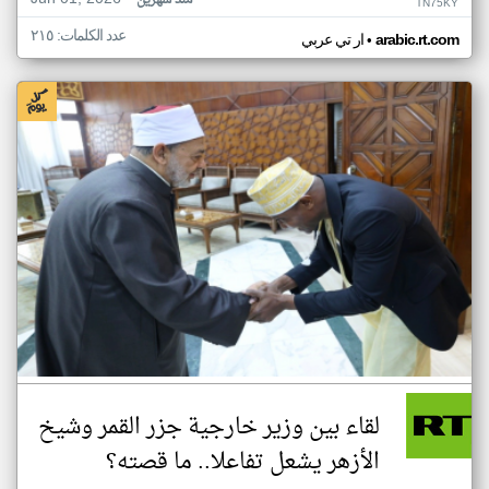
منذ شهرين
TN75KY
عدد الكلمات: ٢١٥
•
arabic.rt.com
ار تي عربي
لقاء بين وزير خارجية جزر القمر وشيخ
الأزهر يشعل تفاعلا.. ما قصته؟