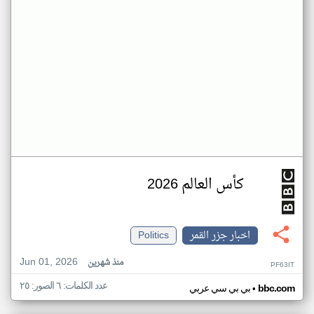
كأس العالم 2026
اخبار جزر القمر
Politics
Jun 01, 2026
منذ شهرين
PF63IT
عدد الكلمات: ٦ الصور: ٢٥
•
bbc.com
بي بي سي عربي