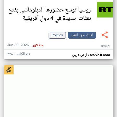
روسيا توسع حضورها الدبلوماسي بفتح
بعثات جديدة في 4 دول أفريقية
اخبار جزر القمر
Politics
Jun 30, 2026
منذ شهر
TG39ZI
عدد الكلمات: ٢٢٨
•
arabic.rt.com
ار تي عربي