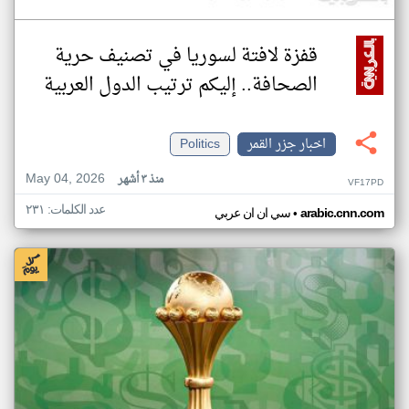
قفزة لافتة لسوريا في تصنيف حرية
الصحافة.. إليكم ترتيب الدول العربية
اخبار جزر القمر
Politics
May 04, 2026
منذ ٣ أشهر
VF17PD
عدد الكلمات: ٢٣١
•
arabic.cnn.com
سي ان ان عربي