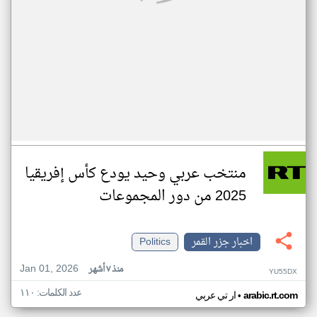
منتخب عربي وحيد يودع كأس إفريقيا
2025 من دور المجموعات
اخبار جزر القمر
Politics
Jan 01, 2026
منذ ٧ أشهر
YU55DX
عدد الكلمات: ١١٠
•
arabic.rt.com
ار تي عربي