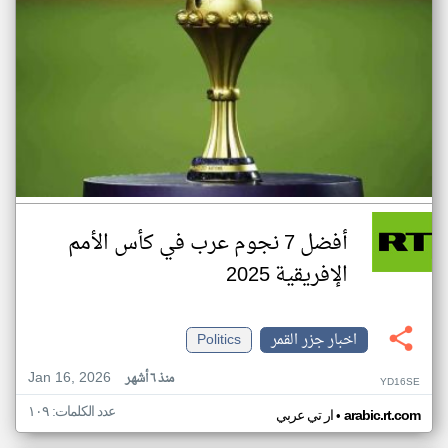
أفضل 7 نجوم عرب في كأس الأمم
الإفريقية 2025
اخبار جزر القمر
Politics
Jan 16, 2026
منذ ٦ أشهر
YD16SE
عدد الكلمات: ١٠٩
•
arabic.rt.com
ار تي عربي