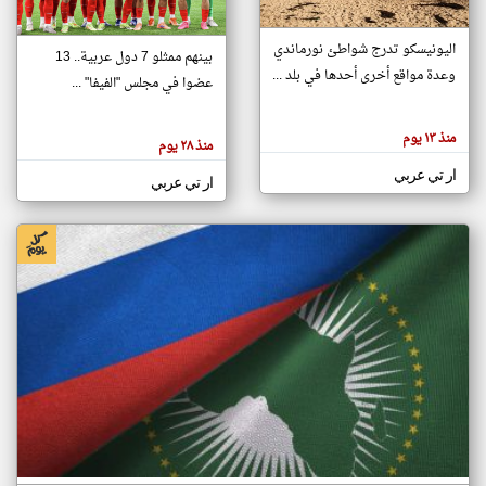
اليونيسكو تدرج شواطئ نورماندي
بينهم ممثلو 7 دول عربية.. 13
klyoum.com
وعدة مواقع أخرى أحدها في بلد ...
تغيير الدولة
عضوا في مجلس "الفيفا" ...
تعبر
مصادر الأخبار من جزر القمر
المقالات
الموجوده
اخبار جزر القمر على مدار الساعة
منذ ١٣ يوم
هنا عن
منذ ٢٨ يوم
وجهة
نظر
أهم اخبار جزر القمر العاجلة والمباشرة
ار تي عربي
كاتبيها.
ار تي عربي