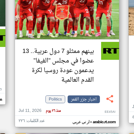
بينهم ممثلو 7 دول عربية.. 13
عضوا في مجلس "الفيفا"
يدعمون عودة روسيا لكرة
القدم العالمية
ZI
اخبار جزر القمر
Politics
om
Jul 11, 2026
منذ ٢٦ يوم
EE45AI
عدد الكلمات: ٢٢٦
•
arabic.rt.com
ار تي عربي