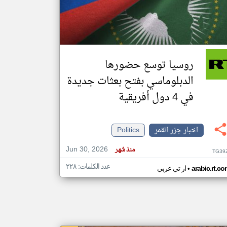
klyoum.com
تغيير الدولة
مصادر الأخبار من جزر القمر
روسيا توسع حضورها
اخبار جزر القمر على مدار الساعة
الدبلوماسي بفتح بعثات جديدة
أهم اخبار جزر القمر العاجلة والمباشرة
في 4 دول أفريقية
اخبار جزر القمر
Politics
Jun 30, 2026
منذ شهر
TG39
عدد الكلمات: ٢٢٨
•
arabic.rt.c
ار تي عربي