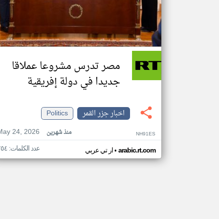
مصر تدرس مشروعا عملاقا
جديدا في دولة إفريقية
اخبار جزر القمر
Politics
May 24, 2026
منذ شهرين
NH91ES
عدد الكلمات: ٢٥٤
•
arabic.rt.com
ار تي عربي