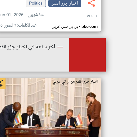
اخبار جزر القمر
Politics
Jun 01, 2026
منذ شهرين
PF63IT
عدد الكلمات: ٦ الصور: ٢٥
•
bbc.com
بي بي سي عربي
أخر ساعة في اخبار جزر القم
اخبار جزر القمر من ار تي عربي