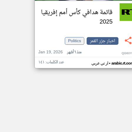
قائمة هدافي كأس أمم إفريقيا
2025
اخبار جزر القمر
Politics
Jan 19, 2026
منذ ٦ أشهر
QG60Y
عدد الكلمات: ١٤١
•
arabic.rt.c
ار تي عربي