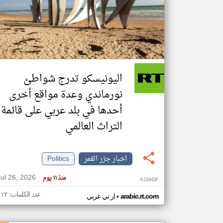
تعبر
المقالات
الموجوده
هنا عن
وجهة
اليونيسكو تدرج شواطئ
نظر
كاتبيها.
نورماندي وعدة مواقع أخرى
أحدها في بلد عربي على قائمة
التراث العالمي
اخبار جزر القمر
Politics
Jul 26, 2026
منذ ١١ يوم
XJ39DF
عدد الكلمات: ٤١٢
•
arabic.rt.com
ار تي عربي