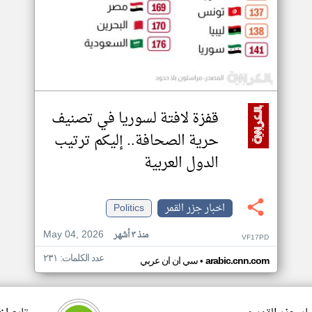
قفزة لافتة لسوريا في تصنيف
حرية الصحافة.. إليكم ترتيب
الدول العربية
اخبار جزر القمر
Politics
May 04, 2026
منذ ٣ أشهر
VF17PD
عدد الكلمات: ٢٣١
•
arabic.cnn.com
سي ان ان عربي