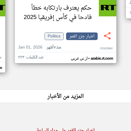
حكم يعترف بارتكابه خطأ
فادحا في كأس إفريقيا 2025
اخبار جزر القمر
Politics
Jan 01, 2026
منذ ٧ أشهر
PG03WV
عدد الكلمات: ٢٢٣
•
X
arabic.rt.com
ار تي عربي
om
المزيد من الأخبار
اخبار جزر القمر على مدار الساعة