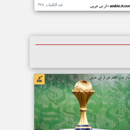
عدد الكلمات: ٣٢٨
•
arabic.rt.c
ار تي عربي
بار جزر القمر من ار تي عربي