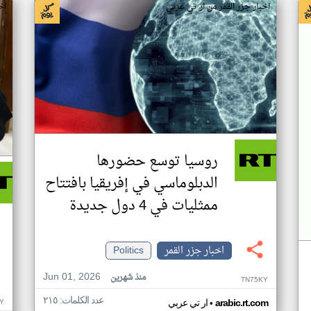
اخبار جزر القمر من ار تي عربي
اخ
روسيا توسع حضورها
الدبلوماسي في إفريقيا بافتتاح
ممثليات في 4 دول جديدة
اخبار جزر القمر
Politics
Jun 01, 2026
منذ شهرين
TN75KY
عدد الكلمات: ٢١٥
•
Y
arabic.rt.com
ار تي عربي