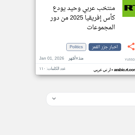
منتخب عربي وحيد يودع
كأس إفريقيا 2025 من دور
المجموعات
اخبار جزر القمر
Politics
Jan 01, 2026
منذ ٧ أشهر
YU55D
عدد الكلمات: ١١٠
•
arabic.rt.c
ار تي عربي