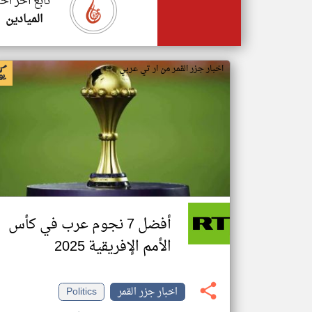
تابع اخر اخب
الميادين
اخبار جزر القمر من ار تي عربي
أفضل 7 نجوم عرب في كأس
الأمم الإفريقية 2025
اخبار جزر القمر
Politics