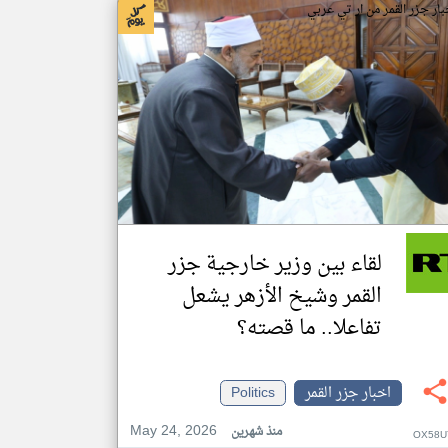
بار جزر القمر من ار تي عربي
لقاء بين وزير خارجية جزر
القمر وشيخ الأزهر يشعل
تفاعلا.. ما قصته؟
اخبار جزر القمر
Politics
May 24, 2026
منذ شهرين
OX58U