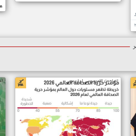
om
ر
اخبار جزر القمر من سي ان ان عربي
اخ