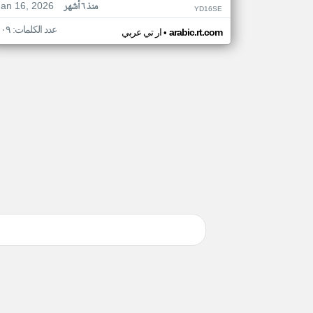
Jan 16, 2026
منذ ٦ أشهر
YD16SE
عدد الكلمات: ١٠٩
•
arabic.rt.com
ار تي عربي