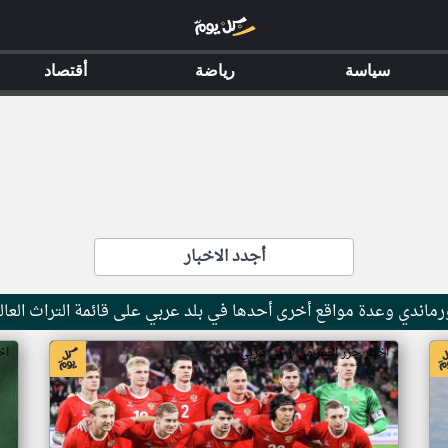
سياسة
رياضة
أقتصاد
أجدد الاخبار
ماندي وعدة مواقع أخرى أحدها في بلد عربي على قائمة التراث العال
اخبار جزر القمر من ار تي عربي
اخ