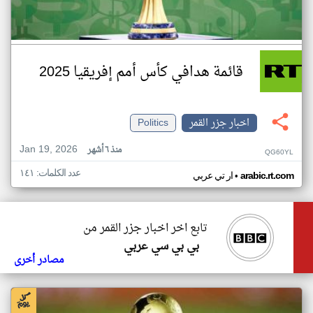
قائمة هدافي كأس أمم إفريقيا 2025
اخبار جزر القمر
Politics
Jan 19, 2026
منذ ٦ أشهر
QG60YL
عدد الكلمات: ١٤١
•
arabic.rt.com
ار تي عربي
تابع اخر اخبار جزر القمر من
بي بي سي عربي
مصادر أخرى