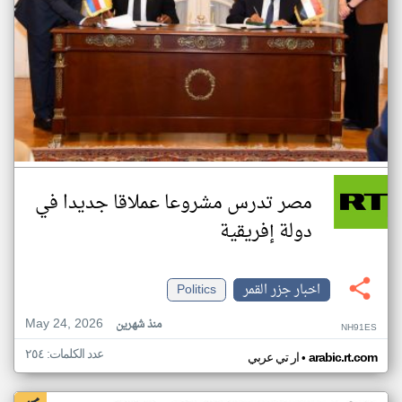
مصر تدرس مشروعا عملاقا جديدا في
دولة إفريقية
اخبار جزر القمر
Politics
May 24, 2026
منذ شهرين
NH91ES
عدد الكلمات: ٢٥٤
•
arabic.rt.com
ار تي عربي