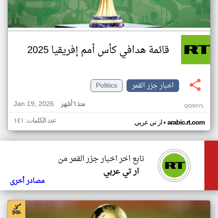
قائمة هدافي كأس أمم إفريقيا 2025
اخبار جزر القمر
Politics
Jan 19, 2026
منذ ٦ أشهر
QG60YL
عدد الكلمات: ١٤١
•
arabic.rt.com
ار تي عربي
تابع اخر اخبار جزر القمر من
ار تي عربي
مصادر أخرى