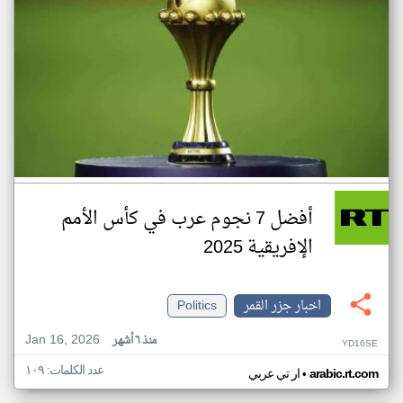
أفضل 7 نجوم عرب في كأس الأمم
الإفريقية 2025
اخبار جزر القمر
Politics
Jan 16, 2026
منذ ٦ أشهر
YD16SE
عدد الكلمات: ١٠٩
•
arabic.rt.com
ار تي عربي