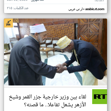
منذ شهرين
TN75KY
عدد الكلمات: ٢١٥
•
arabic.rt.com
ار تي عربي
لقاء بين وزير خارجية جزر القمر وشيخ
الأزهر يشعل تفاعلا.. ما قصته؟