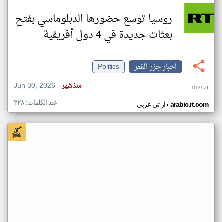
روسيا توسع حضورها الدبلوماسي بفتح
بعثات جديدة في 4 دول أفريقية
اخبار جزر القمر
Politics
Jun 30, 2026
منذ شهر
TG39ZI
عدد الكلمات: ٢٢٨
•
arabic.rt.com
ار تي عربي