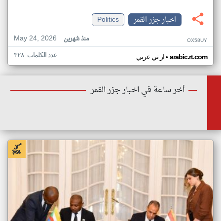
اخبار جزر القمر
Politics
May 24, 2026
منذ شهرين
OX58UY
عدد الكلمات: ٣٢٨
•
arabic.rt.com
ار تي عربي
أخر ساعة في اخبار جزر القمر