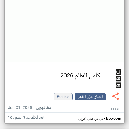
كأس العالم 2026
اخبار جزر القمر
Politics
Jun 01, 2026
منذ شهرين
PF63IT
عدد الكلمات: ٦ الصور: ٢٥
•
bbc.com
بي بي سي عربي