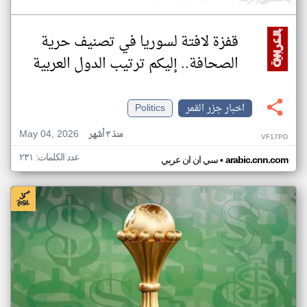
قفزة لافتة لسوريا في تصنيف حرية
الصحافة.. إليكم ترتيب الدول العربية
اخبار جزر القمر
Politics
May 04, 2026
منذ ٣ أشهر
VF17PD
عدد الكلمات: ٢٣١
•
arabic.cnn.com
سي ان ان عربي