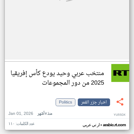
منتخب عربي وحيد يودع كأس إفريقيا
2025 من دور المجموعات
اخبار جزر القمر
Politics
Jan 01, 2026
منذ ٧ أشهر
YU55DX
عدد الكلمات: ١١٠
•
arabic.rt.com
ار تي عربي