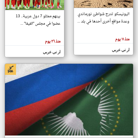
اليونيسكو تدرج شواطئ نورماندي
بينهم ممثلو 7 دول عربية.. 13
klyoum.com
وعدة مواقع أخرى أحدها في بلد ...
تغيير الدولة
عضوا في مجلس "الفيفا" ...
تعبر
مصادر الأخبار من جزر القمر
المقالات
الموجوده
اخبار جزر القمر على مدار الساعة
منذ ١١ يوم
هنا عن
منذ ٢٦ يوم
وجهة
نظر
أهم اخبار جزر القمر العاجلة والمباشرة
ار تي عربي
كاتبيها.
ار تي عربي