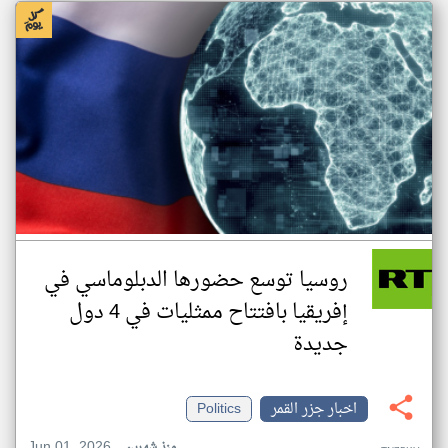
روسيا توسع حضورها الدبلوماسي في
إفريقيا بافتتاح ممثليات في 4 دول
جديدة
اخبار جزر القمر
Politics
Jun 01, 2026