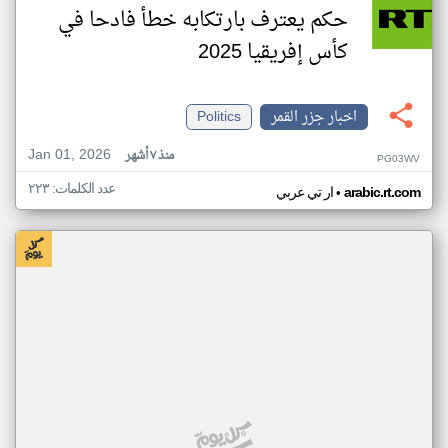
حكم يعترف بارتكابه خطأ فادحا في
كأس إفريقيا 2025
اخبار جزر القمر
Politics
Jan 01, 2026
منذ ٧ أشهر
PG03WV
عدد الكلمات: ٢٢٣
•
arabic.rt.com
ار تي عربي