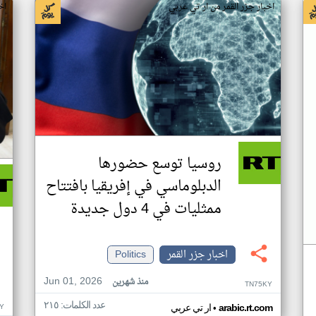
اخبار جزر القمر من ار تي عربي
اخ
روسيا توسع حضورها
الدبلوماسي في إفريقيا بافتتاح
ممثليات في 4 دول جديدة
اخبار جزر القمر
Politics
Jun 01, 2026
منذ شهرين
TN75KY
عدد الكلمات: ٢١٥
•
Y
arabic.rt.com
ار تي عربي