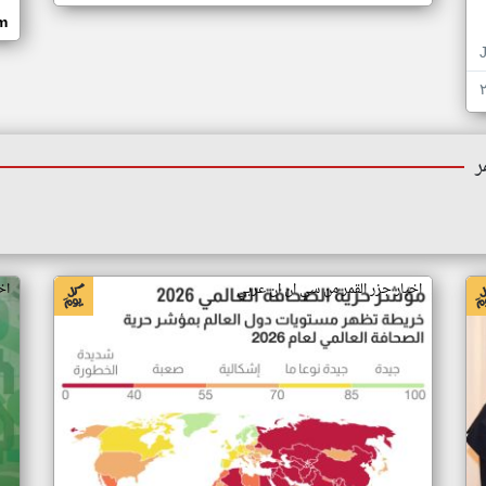
om
ر
اخبار جزر القمر من سي ان ان عربي
اخ