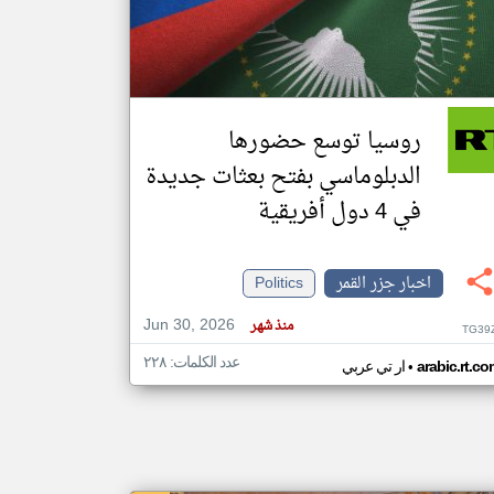
klyoum.com
تغيير الدولة
مصادر الأخبار من جزر القمر
روسيا توسع حضورها
اخبار جزر القمر على مدار الساعة
الدبلوماسي بفتح بعثات جديدة
أهم اخبار جزر القمر العاجلة والمباشرة
في 4 دول أفريقية
اخبار جزر القمر
Politics
Jun 30, 2026
منذ شهر
TG39
عدد الكلمات: ٢٢٨
•
arabic.rt.c
ار تي عربي