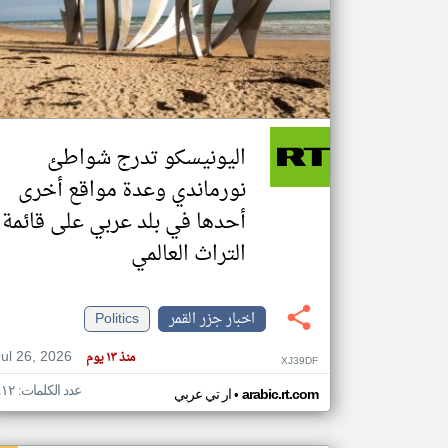
تعبر
المقالات
الموجوده
هنا عن
وجهة
اليونيسكو تدرج شواطئ
نظر
كاتبيها.
نورماندي وعدة مواقع أخرى
أحدها في بلد عربي على قائمة
التراث العالمي
اخبار جزر القمر
Politics
Jul 26, 2026
منذ ١٣ يوم
XJ39DF
عدد الكلمات: ٤١٢
•
arabic.rt.com
ار تي عربي