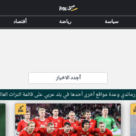
سياسة
رياضة
أقتصاد
أجدد الاخبار
ماندي وعدة مواقع أخرى أحدها في بلد عربي على قائمة التراث العال
اخبار جزر القمر من ار تي عربي
اخ