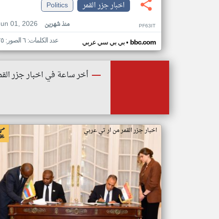
اخبار جزر القمر
Politics
Jun 01, 2026
منذ شهرين
PF63IT
عدد الكلمات: ٦ الصور: ٢٥
•
bbc.com
بي بي سي عربي
أخر ساعة في اخبار جزر القم
اخبار جزر القمر من ار تي عربي