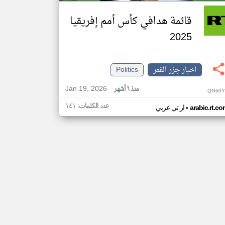
قائمة هدافي كأس أمم إفريقيا
2025
اخبار جزر القمر
Politics
Jan 19, 2026
منذ ٦ أشهر
QG60Y
عدد الكلمات: ١٤١
•
arabic.rt.c
ار تي عربي