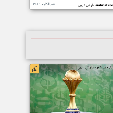
عدد الكلمات: ٣٢٨
•
arabic.rt.c
ار تي عربي
بار جزر القمر من ار تي عربي