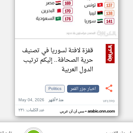
قفزة لافتة لسوريا في تصنيف
حرية الصحافة.. إليكم ترتيب
الدول العربية
اخبار جزر القمر
Politics
May 04, 2026
منذ ٣ أشهر
VF17PD
عدد الكلمات: ٢٣١
•
arabic.cnn.com
سي ان ان عربي