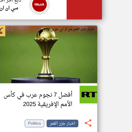
تابع اخر اخب
سي ان ان
اخبار جزر القمر من ار تي عربي
أفضل 7 نجوم عرب في كأس
الأمم الإفريقية 2025
اخبار جزر القمر
Politics