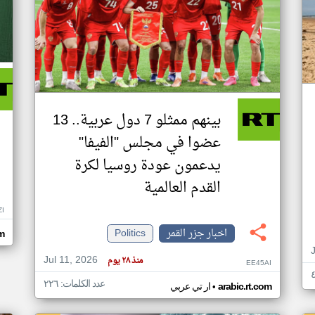
بينهم ممثلو 7 دول عربية.. 13
عضوا في مجلس "الفيفا"
يدعمون عودة روسيا لكرة
القدم العالمية
ZI
اخبار جزر القمر
Politics
om
Jul 11, 2026
منذ ٢٨ يوم
EE45AI
عدد الكلمات: ٢٢٦
•
arabic.rt.com
ار تي عربي