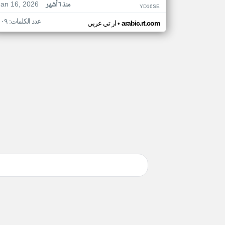
Jan 16, 2026
منذ ٦ أشهر
YD16SE
عدد الكلمات: ١٠٩
•
arabic.rt.com
ار تي عربي