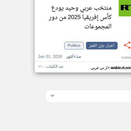
منتخب عربي وحيد يودع
كأس إفريقيا 2025 من دور
المجموعات
اخبار جزر القمر
Politics
Jan 01, 2026
منذ ٧ أشهر
YU55D
عدد الكلمات: ١١٠
•
arabic.rt.c
ار تي عربي