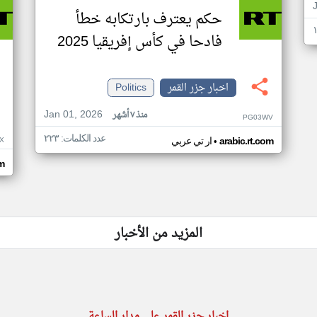
حكم يعترف بارتكابه خطأ
فادحا في كأس إفريقيا 2025
اخبار جزر القمر
Politics
Jan 01, 2026
منذ ٧ أشهر
PG03WV
عدد الكلمات: ٢٢٣
•
X
arabic.rt.com
ار تي عربي
om
المزيد من الأخبار
اخبار جزر القمر على مدار الساعة