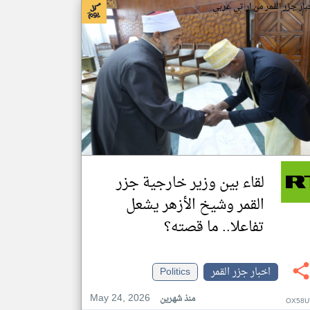
بار جزر القمر من ار تي عربي
لقاء بين وزير خارجية جزر
القمر وشيخ الأزهر يشعل
تفاعلا.. ما قصته؟
اخبار جزر القمر
Politics
May 24, 2026
منذ شهرين
OX58U