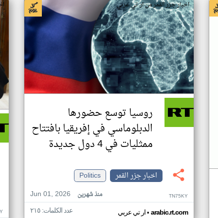
اخبار جزر القمر من ار تي عربي
اخ
روسيا توسع حضورها
الدبلوماسي في إفريقيا بافتتاح
ممثليات في 4 دول جديدة
اخبار جزر القمر
Politics
Jun 01, 2026
منذ شهرين
TN75KY
عدد الكلمات: ٢١٥
•
Y
arabic.rt.com
ار تي عربي