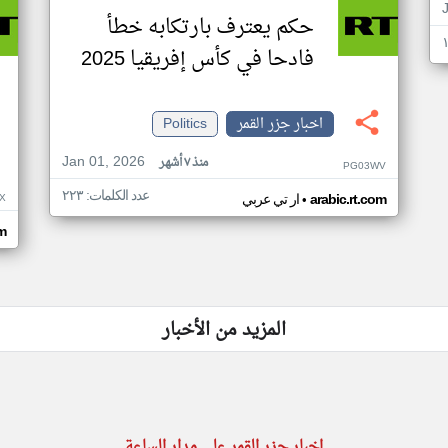
حكم يعترف بارتكابه خطأ
فادحا في كأس إفريقيا 2025
اخبار جزر القمر
Politics
Jan 01, 2026
منذ ٧ أشهر
PG03WV
عدد الكلمات: ٢٢٣
•
X
arabic.rt.com
ار تي عربي
om
المزيد من الأخبار
اخبار جزر القمر على مدار الساعة