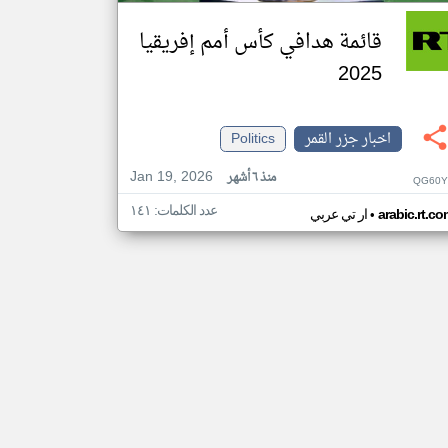
قائمة هدافي كأس أمم إفريقيا
2025
اخبار جزر القمر
Politics
Jan 19, 2026
منذ ٦ أشهر
QG60Y
عدد الكلمات: ١٤١
•
arabic.rt.c
ار تي عربي