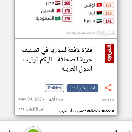
قفزة لافتة لسوريا في تصنيف
حرية الصحافة.. إليكم ترتيب
الدول العربية
اخبار جزر القمر
Politics
May 04, 2026
منذ ٣ أشهر
VF17PD
عدد الكلمات: ٢٣١
•
arabic.cnn.com
سي ان ان عربي