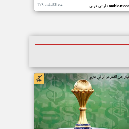
عدد الكلمات: ٣٢٨
•
arabic.rt.c
ار تي عربي
بار جزر القمر من ار تي عربي