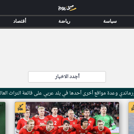
سياسة
رياضة
أقتصاد
أجدد الاخبار
ماندي وعدة مواقع أخرى أحدها في بلد عربي على قائمة التراث العال
اخبار جزر القمر من ار تي عربي
اخ