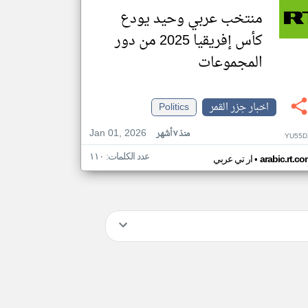
منتخب عربي وحيد يودع
كأس إفريقيا 2025 من دور
المجموعات
اخبار جزر القمر
Politics
Jan 01, 2026
منذ ٧ أشهر
YU55D
عدد الكلمات: ١١٠
•
arabic.rt.c
ار تي عربي