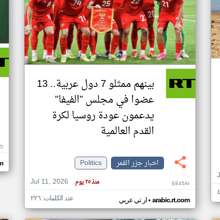
بينهم ممثلو 7 دول عربية.. 13
عضوا في مجلس "الفيفا"
يدعمون عودة روسيا لكرة
القدم العالمية
ZI
اخبار جزر القمر
Politics
om
Jul 11, 2026
منذ ٢٥ يوم
EE45AI
عدد الكلمات: ٢٢٦
•
arabic.rt.com
ار تي عربي