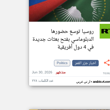
klyoum.com
تغيير الدولة
مصادر الأخبار من جزر القمر
روسيا توسع حضورها
اخبار جزر القمر على مدار الساعة
الدبلوماسي بفتح بعثات جديدة
أهم اخبار جزر القمر العاجلة والمباشرة
في 4 دول أفريقية
اخبار جزر القمر
Politics
Jun 30, 2026
منذ شهر
TG39
عدد الكلمات: ٢٢٨
•
arabic.rt.c
ار تي عربي