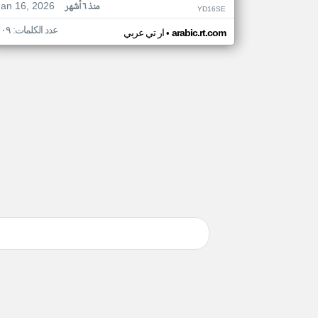
Jan 16, 2026
منذ ٦ أشهر
YD16SE
عدد الكلمات: ١٠٩
•
arabic.rt.com
ار تي عربي