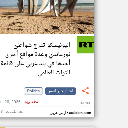
تعبر
المقالات
الموجوده
هنا عن
وجهة
اليونيسكو تدرج شواطئ
نظر
كاتبيها.
نورماندي وعدة مواقع أخرى
أحدها في بلد عربي على قائمة
التراث العالمي
اخبار جزر القمر
Politics
Jul 26, 2026
منذ ١١ يوم
XJ39DF
عدد الكلمات: ٤١٢
•
arabic.rt.com
ار تي عربي