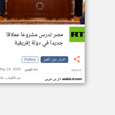
مصر تدرس مشروعا عملاقا
جديدا في دولة إفريقية
اخبار جزر القمر
Politics
May 24, 2026
منذ شهرين
NH91ES
عدد الكلمات: ٢٥٤
•
arabic.rt.com
ار تي عربي