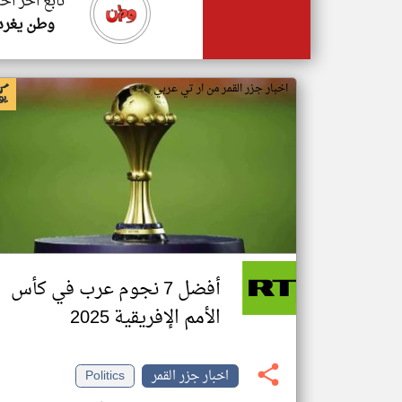
تابع اخر اخب
وطن يغرد
اخبار جزر القمر من ار تي عربي
أفضل 7 نجوم عرب في كأس
الأمم الإفريقية 2025
اخبار جزر القمر
Politics