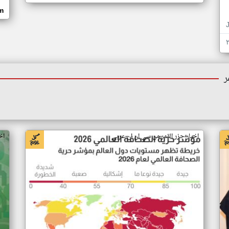
om
ر
اخبار جزر القمر من سي ان ان عربي
اخ