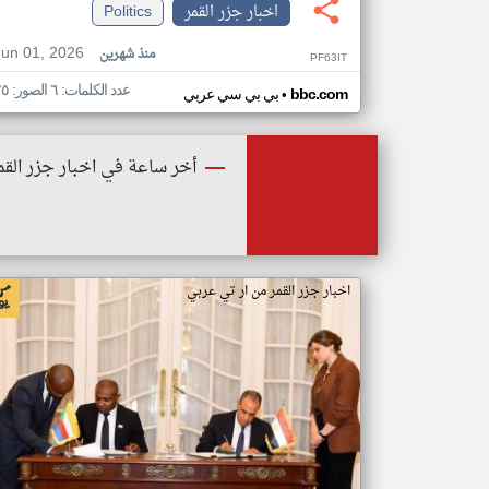
اخبار جزر القمر
Politics
Jun 01, 2026
منذ شهرين
PF63IT
عدد الكلمات: ٦ الصور: ٢٥
•
bbc.com
بي بي سي عربي
أخر ساعة في اخبار جزر القم
اخبار جزر القمر من ار تي عربي