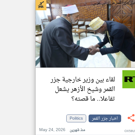
بار جزر القمر من ار تي عربي
لقاء بين وزير خارجية جزر
القمر وشيخ الأزهر يشعل
تفاعلا.. ما قصته؟
اخبار جزر القمر
Politics
May 24, 2026
منذ شهرين
OX58U