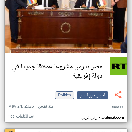
مصر تدرس مشروعا عملاقا جديدا في
دولة إفريقية
اخبار جزر القمر
Politics
May 24, 2026
منذ شهرين
NH91ES
عدد الكلمات: ٢٥٤
•
arabic.rt.com
ار تي عربي