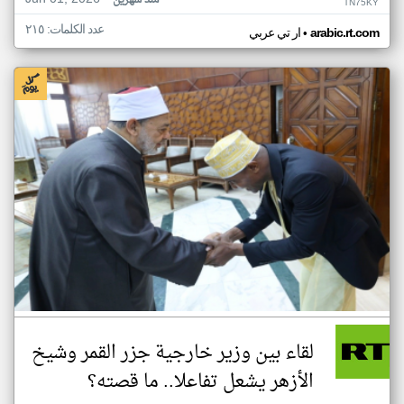
منذ شهرين
TN75KY
عدد الكلمات: ٢١٥
•
arabic.rt.com
ار تي عربي
لقاء بين وزير خارجية جزر القمر وشيخ
الأزهر يشعل تفاعلا.. ما قصته؟