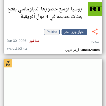
روسيا توسع حضورها الدبلوماسي بفتح
بعثات جديدة في 4 دول أفريقية
اخبار جزر القمر
Politics
Jun 30, 2026
منذ شهر
TG39ZI
عدد الكلمات: ٢٢٨
•
arabic.rt.com
ار تي عربي