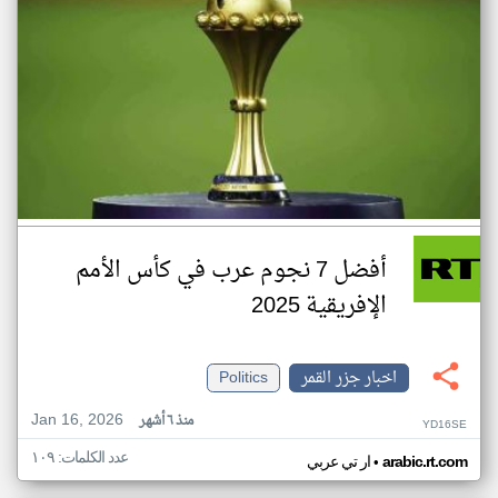
أفضل 7 نجوم عرب في كأس الأمم
الإفريقية 2025
اخبار جزر القمر
Politics
Jan 16, 2026
منذ ٦ أشهر
YD16SE
عدد الكلمات: ١٠٩
•
arabic.rt.com
ار تي عربي