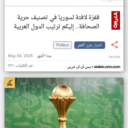
قفزة لافتة لسوريا في تصنيف حرية
الصحافة.. إليكم ترتيب الدول العربية
اخبار جزر القمر
Politics
May 04, 2026
منذ ٣ أشهر
VF17PD
عدد الكلمات: ٢٣١
•
arabic.cnn.com
سي ان ان عربي