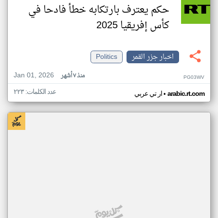
حكم يعترف بارتكابه خطأ فادحا في
كأس إفريقيا 2025
اخبار جزر القمر
Politics
Jan 01, 2026
منذ ٧ أشهر
PG03WV
عدد الكلمات: ٢٢٣
•
arabic.rt.com
ار تي عربي