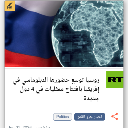
روسيا توسع حضورها الدبلوماسي في
إفريقيا بافتتاح ممثليات في 4 دول
جديدة
اخبار جزر القمر
Politics
Jun 01, 2026