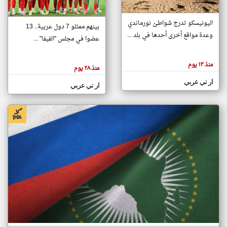
اليونيسكو تدرج شواطئ نورماندي
بينهم ممثلو 7 دول عربية.. 13
klyoum.com
وعدة مواقع أخرى أحدها في بلد ...
تغيير الدولة
عضوا في مجلس "الفيفا" ...
تعبر
مصادر الأخبار من جزر القمر
المقالات
الموجوده
اخبار جزر القمر على مدار الساعة
منذ ١٣ يوم
هنا عن
منذ ٢٨ يوم
وجهة
نظر
أهم اخبار جزر القمر العاجلة والمباشرة
ار تي عربي
كاتبيها.
ار تي عربي