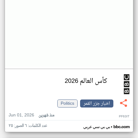
كأس العالم 2026
اخبار جزر القمر
Politics
Jun 01, 2026
منذ شهرين
PF63IT
عدد الكلمات: ٦ الصور: ٢٥
•
bbc.com
بي بي سي عربي