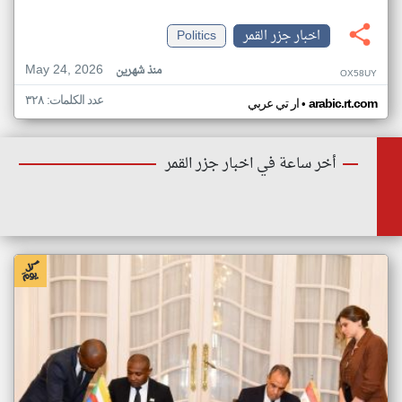
اخبار جزر القمر
Politics
May 24, 2026
منذ شهرين
OX58UY
عدد الكلمات: ٣٢٨
•
arabic.rt.com
ار تي عربي
أخر ساعة في اخبار جزر القمر