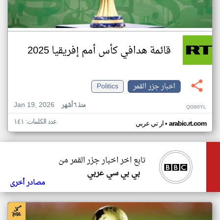
قائمة هدافي كأس أمم إفريقيا 2025
اخبار جزر القمر
Politics
Jan 19, 2026
منذ ٦ أشهر
QG60YL
عدد الكلمات: ١٤١
•
arabic.rt.com
ار تي عربي
تابع اخر اخبار جزر القمر من
بي بي سي عربي
مصادر أخرى