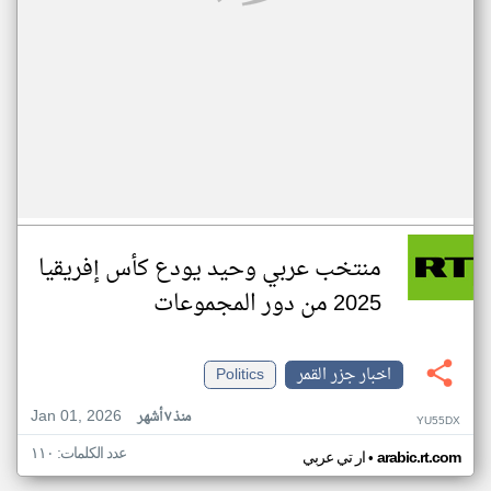
منتخب عربي وحيد يودع كأس إفريقيا
2025 من دور المجموعات
اخبار جزر القمر
Politics
Jan 01, 2026
منذ ٧ أشهر
YU55DX
عدد الكلمات: ١١٠
•
arabic.rt.com
ار تي عربي