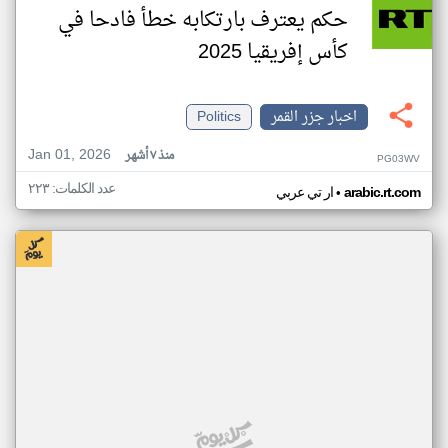
حكم يعترف بارتكابه خطأ فادحا في
كأس إفريقيا 2025
اخبار جزر القمر
Politics
Jan 01, 2026
منذ ٧ أشهر
PG03WV
عدد الكلمات: ٢٢٣
•
arabic.rt.com
ار تي عربي