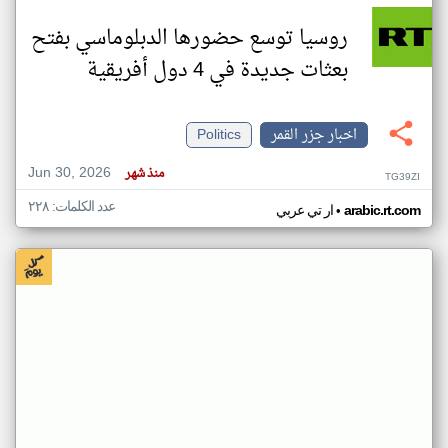
روسيا توسع حضورها الدبلوماسي بفتح
بعثات جديدة في 4 دول أفريقية
اخبار جزر القمر
Politics
Jun 30, 2026
منذ شهر
TG39ZI
عدد الكلمات: ٢٢٨
•
arabic.rt.com
ار تي عربي