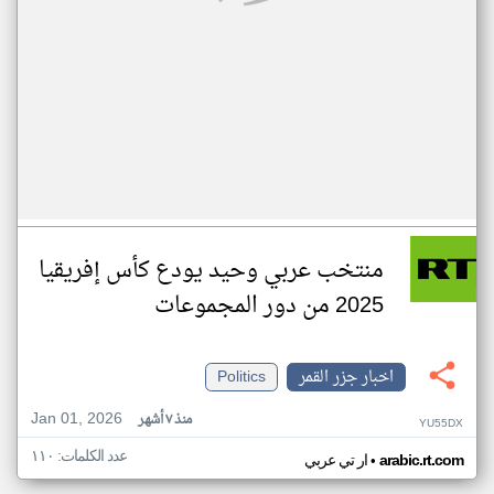
منتخب عربي وحيد يودع كأس إفريقيا
2025 من دور المجموعات
اخبار جزر القمر
Politics
Jan 01, 2026
منذ ٧ أشهر
YU55DX
عدد الكلمات: ١١٠
•
arabic.rt.com
ار تي عربي