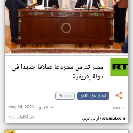
مصر تدرس مشروعا عملاقا جديدا في
دولة إفريقية
اخبار جزر القمر
Politics
May 24, 2026
منذ شهرين
NH91ES
عدد الكلمات: ٢٥٤
•
arabic.rt.com
ار تي عربي