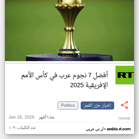
أفضل 7 نجوم عرب في كأس الأمم
الإفريقية 2025
اخبار جزر القمر
Politics
Jan 16, 2026
منذ ٦ أشهر
YD16SE
عدد الكلمات: ١٠٩
•
arabic.rt.com
ار تي عربي