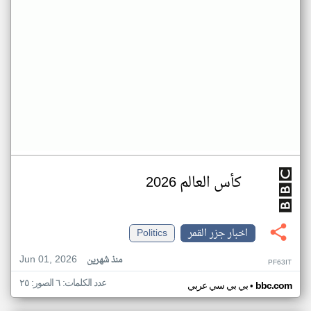
كأس العالم 2026
اخبار جزر القمر
Politics
Jun 01, 2026
منذ شهرين
PF63IT
عدد الكلمات: ٦ الصور: ٢٥
•
bbc.com
بي بي سي عربي