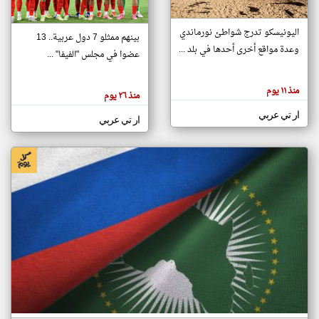
اليونيسكو تدرج شواطئ نورماندي
بينهم ممثلو 7 دول عربية.. 13
klyoum.com
وعدة مواقع أخرى أحدها في بلد ...
تغيير الدولة
عضوا في مجلس "الفيفا" ...
تعبر
مصادر الأخبار من جزر القمر
المقالات
الموجوده
اخبار جزر القمر على مدار الساعة
منذ ١١ يوم
هنا عن
منذ ٢٦ يوم
وجهة
نظر
أهم اخبار جزر القمر العاجلة والمباشرة
ار تي عربي
كاتبيها.
ار تي عربي