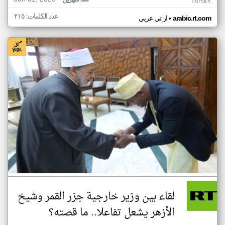
منذ شهرين
TN75KY
عدد الكلمات: ٢١٥
•
arabic.rt.com
ار تي عربي
لقاء بين وزير خارجية جزر القمر وشيخ
الأزهر يشعل تفاعلا.. ما قصته؟