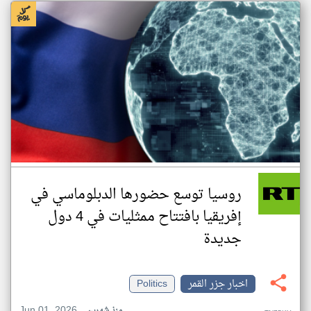
روسيا توسع حضورها الدبلوماسي في
إفريقيا بافتتاح ممثليات في 4 دول
جديدة
اخبار جزر القمر
Politics
Jun 01, 2026