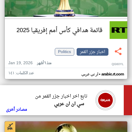
قائمة هدافي كأس أمم إفريقيا 2025
اخبار جزر القمر
Politics
Jan 19, 2026
منذ ٦ أشهر
QG60YL
عدد الكلمات: ١٤١
•
arabic.rt.com
ار تي عربي
تابع اخر اخبار جزر القمر من
سي ان ان عربي
مصادر أخرى