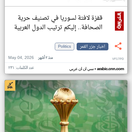
قفزة لافتة لسوريا في تصنيف حرية
الصحافة.. إليكم ترتيب الدول العربية
اخبار جزر القمر
Politics
May 04, 2026
منذ ٣ أشهر
VF17PD
عدد الكلمات: ٢٣١
•
arabic.cnn.com
سي ان ان عربي