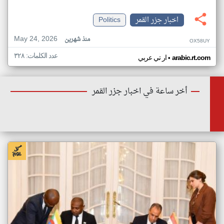
اخبار جزر القمر
Politics
May 24, 2026
منذ شهرين
OX58UY
عدد الكلمات: ٣٢٨
•
arabic.rt.com
ار تي عربي
أخر ساعة في اخبار جزر القمر