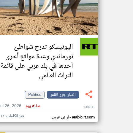
تعبر
المقالات
الموجوده
هنا عن
وجهة
اليونيسكو تدرج شواطئ
نظر
كاتبيها.
نورماندي وعدة مواقع أخرى
أحدها في بلد عربي على قائمة
التراث العالمي
اخبار جزر القمر
Politics
Jul 26, 2026
منذ ١٣ يوم
XJ39DF
عدد الكلمات: ٤١٢
•
arabic.rt.com
ار تي عربي