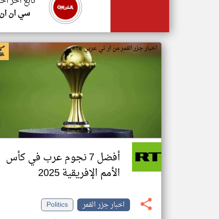
تابع اخر اخب
سي ان ان
اخبار جزر القمر من ار تي عربي
أفضل 7 نجوم عرب في كأس
الأمم الإفريقية 2025
اخبار جزر القمر
Politics