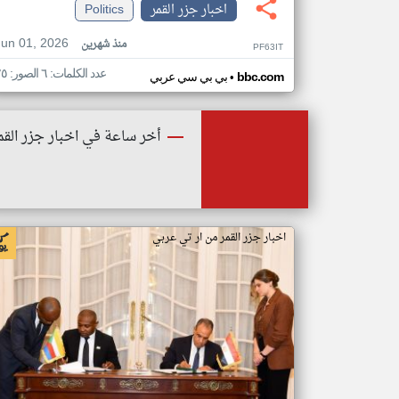
اخبار جزر القمر
Politics
Jun 01, 2026
منذ شهرين
PF63IT
عدد الكلمات: ٦ الصور: ٢٥
•
bbc.com
بي بي سي عربي
أخر ساعة في اخبار جزر القم
اخبار جزر القمر من ار تي عربي