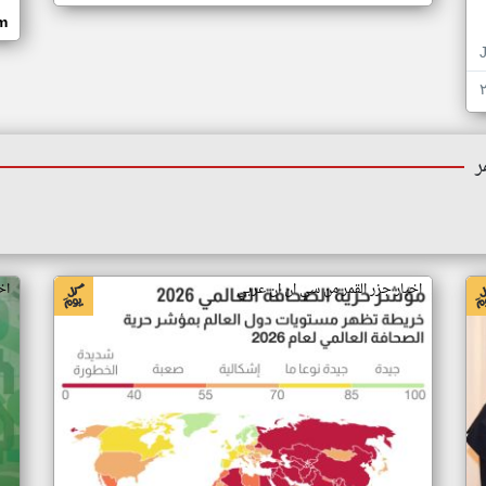
om
ر
اخبار جزر القمر من سي ان ان عربي
اخ