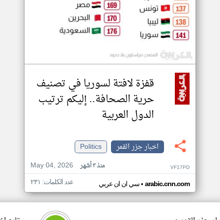
قفزة لافتة لسوريا في تصنيف
حرية الصحافة.. إليكم ترتيب
الدول العربية
اخبار جزر القمر
Politics
May 04, 2026
منذ ٣ أشهر
VF17PD
عدد الكلمات: ٢٣١
•
arabic.cnn.com
سي ان ان عربي