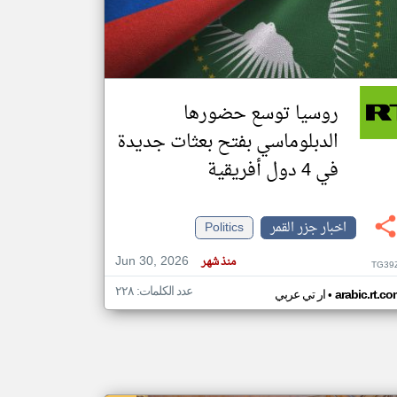
klyoum.com
تغيير الدولة
مصادر الأخبار من جزر القمر
روسيا توسع حضورها
اخبار جزر القمر على مدار الساعة
الدبلوماسي بفتح بعثات جديدة
أهم اخبار جزر القمر العاجلة والمباشرة
في 4 دول أفريقية
اخبار جزر القمر
Politics
Jun 30, 2026
منذ شهر
TG39
عدد الكلمات: ٢٢٨
•
arabic.rt.c
ار تي عربي