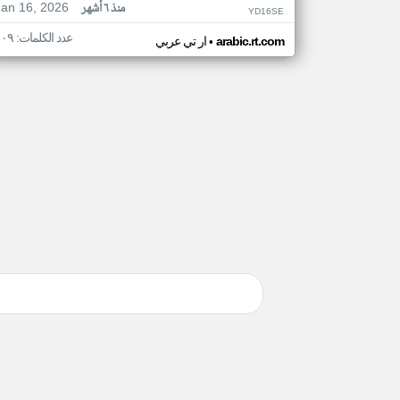
Jan 16, 2026
منذ ٦ أشهر
YD16SE
عدد الكلمات: ١٠٩
•
arabic.rt.com
ار تي عربي