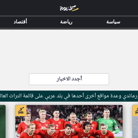
سياسة
رياضة
أقتصاد
أجدد الاخبار
ماندي وعدة مواقع أخرى أحدها في بلد عربي على قائمة التراث العال
اخبار جزر القمر من ار تي عربي
اخ