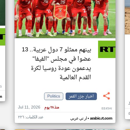
بينهم ممثلو 7 دول عربية.. 13
عضوا في مجلس "الفيفا"
يدعمون عودة روسيا لكرة
القدم العالمية
ZI
اخبار جزر القمر
Politics
om
Jul 11, 2026
منذ ٢٨ يوم
EE45AI
عدد الكلمات: ٢٢٦
•
arabic.rt.com
ار تي عربي