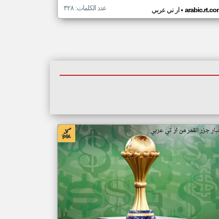
عدد الكلمات: ٣٢٨
•
arabic.rt.c
ار تي عربي
بار جزر القمر من ار تي عربي