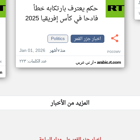
حكم يعترف بارتكابه خطأ
فادحا في كأس إفريقيا 2025
اخبار جزر القمر
Politics
Jan 01, 2026
منذ ٧ أشهر
PG03WV
عدد الكلمات: ٢٢٣
•
X
arabic.rt.com
ار تي عربي
om
المزيد من الأخبار
اخبار جزر القمر على مدار الساعة