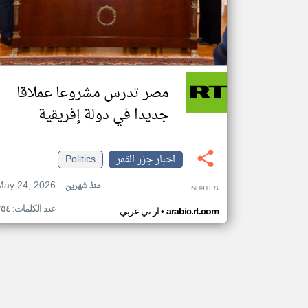
مصر تدرس مشروعا عملاقا
جديدا في دولة إفريقية
اخبار جزر القمر
Politics
May 24, 2026
منذ شهرين
NH91ES
عدد الكلمات: ٢٥٤
•
arabic.rt.com
ار تي عربي