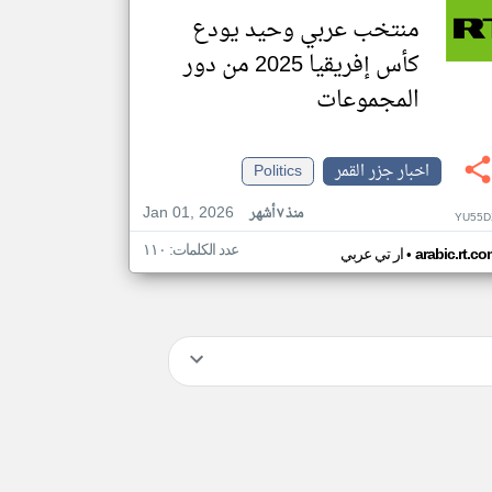
منتخب عربي وحيد يودع
كأس إفريقيا 2025 من دور
المجموعات
اخبار جزر القمر
Politics
Jan 01, 2026
منذ ٧ أشهر
YU55D
عدد الكلمات: ١١٠
•
arabic.rt.c
ار تي عربي