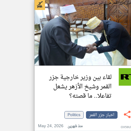
بار جزر القمر من ار تي عربي
لقاء بين وزير خارجية جزر
القمر وشيخ الأزهر يشعل
تفاعلا.. ما قصته؟
اخبار جزر القمر
Politics
May 24, 2026
منذ شهرين
OX58U