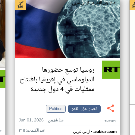
اخبار جزر القمر من ار تي عربي
اخ
روسيا توسع حضورها
الدبلوماسي في إفريقيا بافتتاح
ممثليات في 4 دول جديدة
اخبار جزر القمر
Politics
Jun 01, 2026
منذ شهرين
TN75KY
عدد الكلمات: ٢١٥
•
Y
arabic.rt.com
ار تي عربي