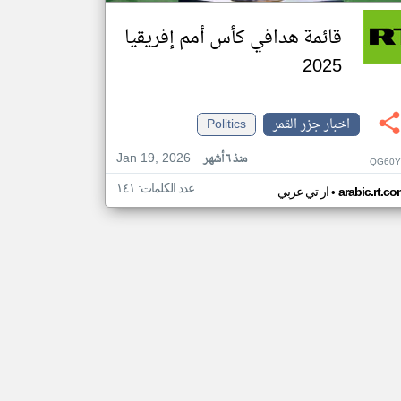
قائمة هدافي كأس أمم إفريقيا
2025
اخبار جزر القمر
Politics
Jan 19, 2026
منذ ٦ أشهر
QG60Y
عدد الكلمات: ١٤١
•
arabic.rt.c
ار تي عربي