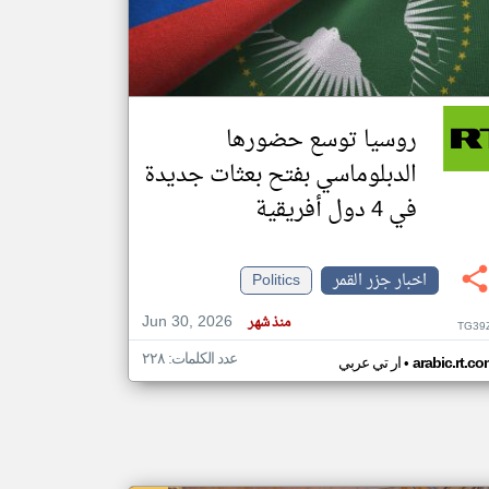
klyoum.com
تغيير الدولة
مصادر الأخبار من جزر القمر
روسيا توسع حضورها
اخبار جزر القمر على مدار الساعة
الدبلوماسي بفتح بعثات جديدة
أهم اخبار جزر القمر العاجلة والمباشرة
في 4 دول أفريقية
اخبار جزر القمر
Politics
Jun 30, 2026
منذ شهر
TG39
عدد الكلمات: ٢٢٨
•
arabic.rt.c
ار تي عربي