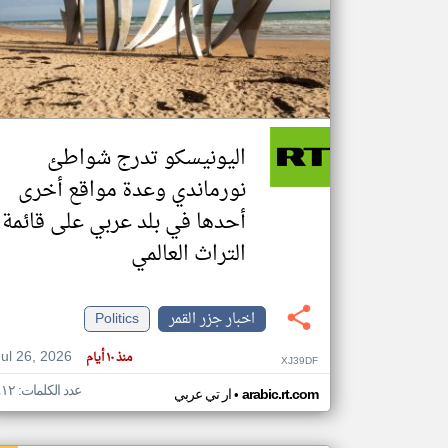
تعبر
المقالات
الموجوده
هنا عن
وجهة
اليونيسكو تدرج شواطئ
نظر
كاتبيها.
نورماندي وعدة مواقع أخرى
أحدها في بلد عربي على قائمة
التراث العالمي
اخبار جزر القمر
Politics
Jul 26, 2026
منذ ١٠ أيام
XJ39DF
عدد الكلمات: ٤١٢
•
arabic.rt.com
ار تي عربي