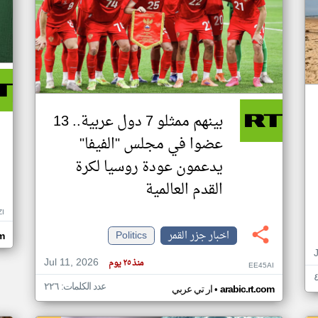
بينهم ممثلو 7 دول عربية.. 13
عضوا في مجلس "الفيفا"
يدعمون عودة روسيا لكرة
القدم العالمية
ZI
اخبار جزر القمر
Politics
om
Jul 11, 2026
منذ ٢٥ يوم
EE45AI
عدد الكلمات: ٢٢٦
•
arabic.rt.com
ار تي عربي