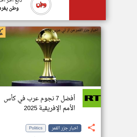
تابع اخر اخب
وطن يغرد
اخبار جزر القمر من ار تي عربي
أفضل 7 نجوم عرب في كأس
الأمم الإفريقية 2025
اخبار جزر القمر
Politics