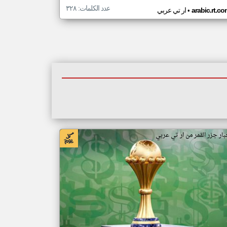
عدد الكلمات: ٣٢٨
•
arabic.rt.c
ار تي عربي
بار جزر القمر من ار تي عربي