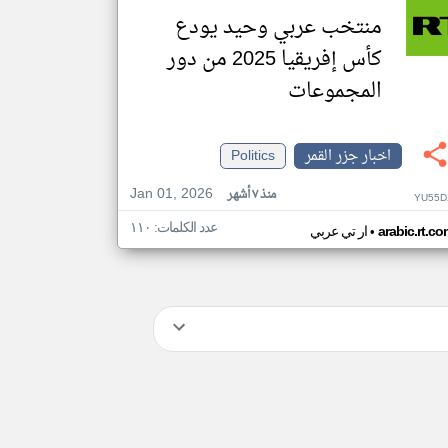
منتخب عربي وحيد يودع
كأس إفريقيا 2025 من دور
المجموعات
اخبار جزر القمر
Politics
Jan 01, 2026
منذ ٧ أشهر
YU55D
عدد الكلمات: ١١٠
•
arabic.rt.c
ار تي عربي