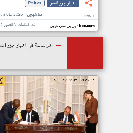
اخبار جزر القمر
Politics
Jun 01, 2026
منذ شهرين
PF63IT
عدد الكلمات: ٦ الصور: ٢٥
•
bbc.com
بي بي سي عربي
أخر ساعة في اخبار جزر القم
اخبار جزر القمر من ار تي عربي