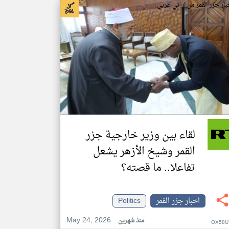
بار جزر القمر من ار تي عربي
لقاء بين وزير خارجية جزر
القمر وشيخ الأزهر يشعل
تفاعلا.. ما قصته؟
اخبار جزر القمر
Politics
May 24, 2026
منذ شهرين
OX58U