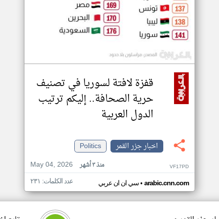
قفزة لافتة لسوريا في تصنيف
حرية الصحافة.. إليكم ترتيب
الدول العربية
اخبار جزر القمر
Politics
May 04, 2026
منذ ٣ أشهر
VF17PD
عدد الكلمات: ٢٣١
•
arabic.cnn.com
سي ان ان عربي