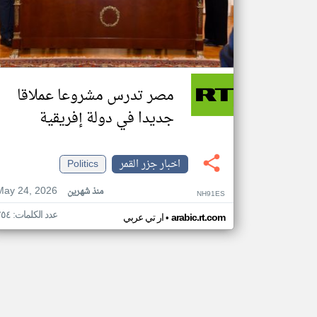
مصر تدرس مشروعا عملاقا
جديدا في دولة إفريقية
اخبار جزر القمر
Politics
May 24, 2026
منذ شهرين
NH91ES
عدد الكلمات: ٢٥٤
•
arabic.rt.com
ار تي عربي