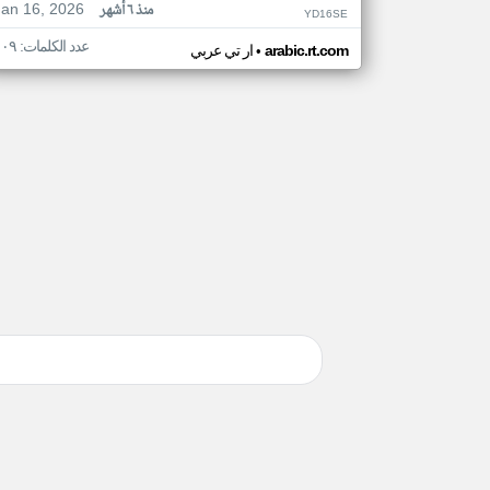
Jan 16, 2026
منذ ٦ أشهر
YD16SE
عدد الكلمات: ١٠٩
•
arabic.rt.com
ار تي عربي