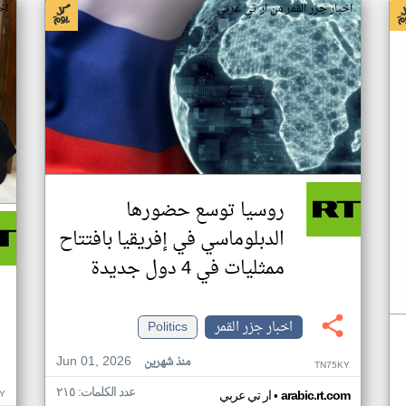
اخبار جزر القمر من ار تي عربي
اخ
روسيا توسع حضورها
الدبلوماسي في إفريقيا بافتتاح
ممثليات في 4 دول جديدة
اخبار جزر القمر
Politics
Jun 01, 2026
منذ شهرين
TN75KY
عدد الكلمات: ٢١٥
•
Y
arabic.rt.com
ار تي عربي