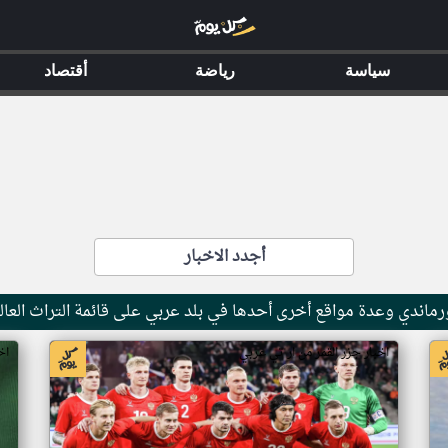
سياسة
رياضة
أقتصاد
أجدد الاخبار
ماندي وعدة مواقع أخرى أحدها في بلد عربي على قائمة التراث العال
اخبار جزر القمر من ار تي عربي
اخ