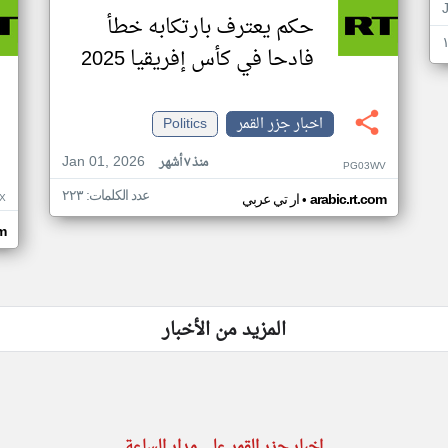
حكم يعترف بارتكابه خطأ
فادحا في كأس إفريقيا 2025
اخبار جزر القمر
Politics
Jan 01, 2026
منذ ٧ أشهر
PG03WV
عدد الكلمات: ٢٢٣
•
X
arabic.rt.com
ار تي عربي
om
المزيد من الأخبار
اخبار جزر القمر على مدار الساعة