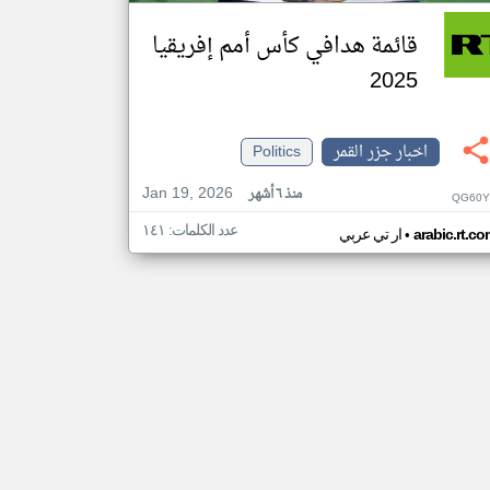
قائمة هدافي كأس أمم إفريقيا
2025
اخبار جزر القمر
Politics
Jan 19, 2026
منذ ٦ أشهر
QG60Y
عدد الكلمات: ١٤١
•
arabic.rt.c
ار تي عربي