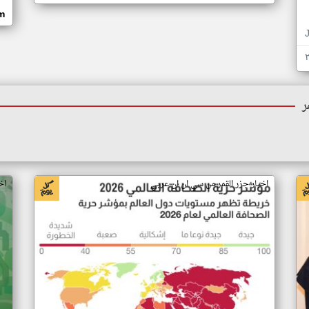
om
ر
اخبار جزر القمر من سي ان ان عربي
اخ