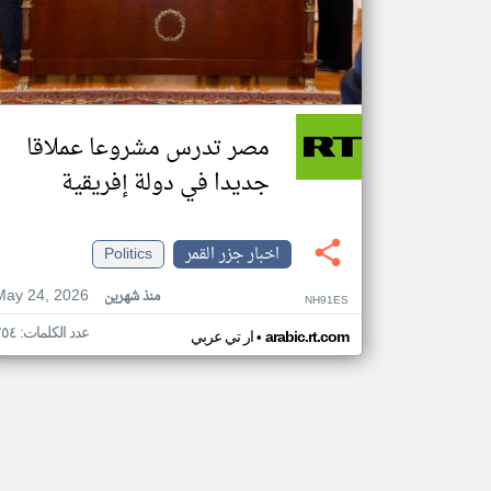
مصر تدرس مشروعا عملاقا
جديدا في دولة إفريقية
اخبار جزر القمر
Politics
May 24, 2026
منذ شهرين
NH91ES
عدد الكلمات: ٢٥٤
•
arabic.rt.com
ار تي عربي