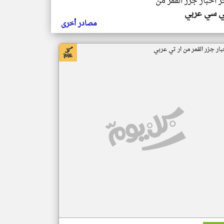
ر اخبار جزر القمر من
ي سي عربي
مصادر أخرى
بار جزر القمر من ار تي عربي