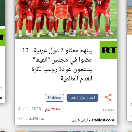
بينهم ممثلو 7 دول عربية.. 13
عضوا في مجلس "الفيفا"
يدعمون عودة روسيا لكرة
القدم العالمية
ZI
اخبار جزر القمر
Politics
om
Jul 11, 2026
منذ ٢٨ يوم
EE45AI
عدد الكلمات: ٢٢٦
•
arabic.rt.com
ار تي عربي