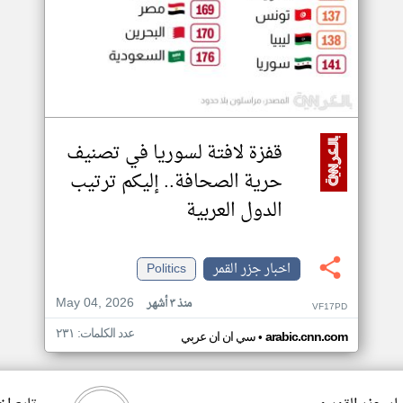
قفزة لافتة لسوريا في تصنيف
حرية الصحافة.. إليكم ترتيب
الدول العربية
اخبار جزر القمر
Politics
May 04, 2026
منذ ٣ أشهر
VF17PD
عدد الكلمات: ٢٣١
•
arabic.cnn.com
سي ان ان عربي