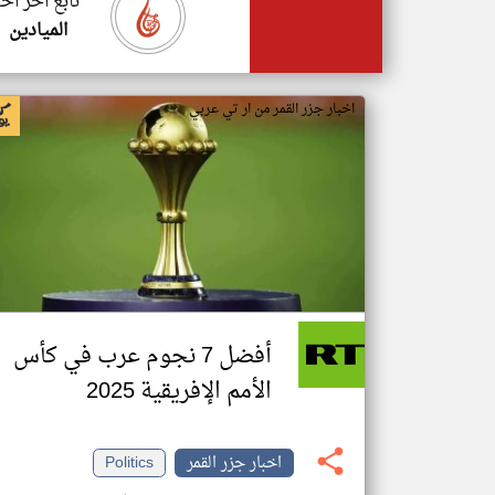
تابع اخر اخب
الميادين
اخبار جزر القمر من ار تي عربي
أفضل 7 نجوم عرب في كأس
الأمم الإفريقية 2025
اخبار جزر القمر
Politics