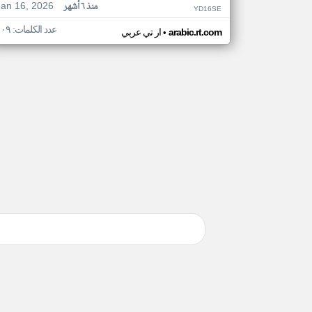
Jan 16, 2026
منذ ٦ أشهر
YD16SE
عدد الكلمات: ١٠٩
•
arabic.rt.com
ار تي عربي