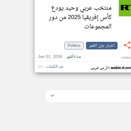
منتخب عربي وحيد يودع
كأس إفريقيا 2025 من دور
المجموعات
اخبار جزر القمر
Politics
Jan 01, 2026
منذ ٧ أشهر
YU55D
عدد الكلمات: ١١٠
•
arabic.rt.c
ار تي عربي