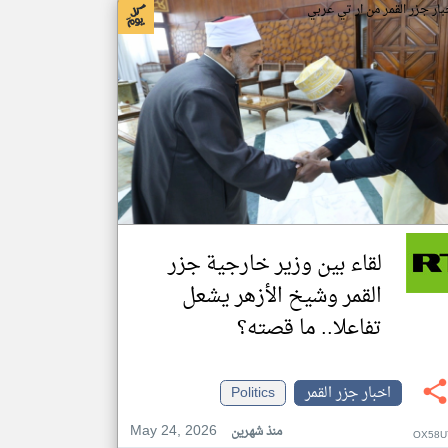
بار جزر القمر من ار تي عربي
لقاء بين وزير خارجية جزر
القمر وشيخ الأزهر يشعل
تفاعلا.. ما قصته؟
اخبار جزر القمر
Politics
May 24, 2026
منذ شهرين
OX58U