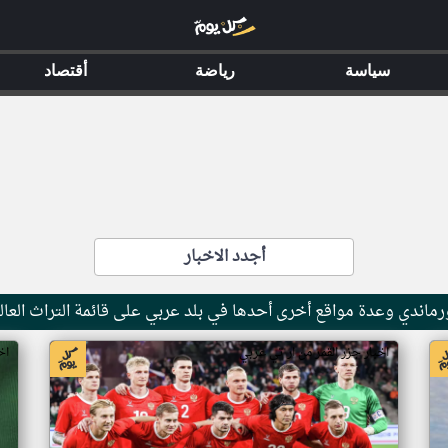
سياسة
رياضة
أقتصاد
أجدد الاخبار
ماندي وعدة مواقع أخرى أحدها في بلد عربي على قائمة التراث العال
اخبار جزر القمر من ار تي عربي
اخ