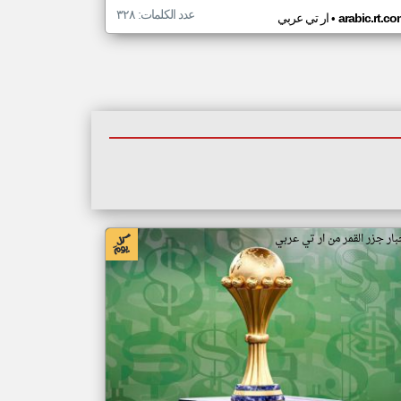
عدد الكلمات: ٣٢٨
•
arabic.rt.c
ار تي عربي
بار جزر القمر من ار تي عربي