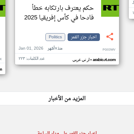
حكم يعترف بارتكابه خطأ
فادحا في كأس إفريقيا 2025
اخبار جزر القمر
Politics
Jan 01, 2026
منذ ٧ أشهر
PG03WV
عدد الكلمات: ٢٢٣
•
X
arabic.rt.com
ار تي عربي
om
المزيد من الأخبار
اخبار جزر القمر على مدار الساعة