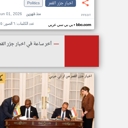
اخبار جزر القمر
Politics
Jun 01, 2026
منذ شهرين
PF63IT
عدد الكلمات: ٦ الصور: ٢٥
•
bbc.com
بي بي سي عربي
أخر ساعة في اخبار جزر القم
اخبار جزر القمر من ار تي عربي