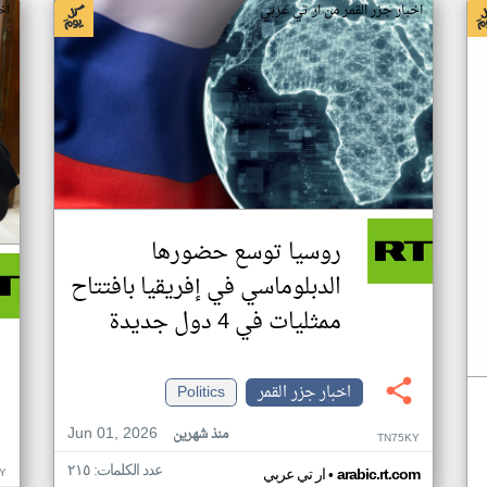
اخبار جزر القمر من ار تي عربي
اخ
روسيا توسع حضورها
الدبلوماسي في إفريقيا بافتتاح
ممثليات في 4 دول جديدة
اخبار جزر القمر
Politics
Jun 01, 2026
منذ شهرين
TN75KY
عدد الكلمات: ٢١٥
•
Y
arabic.rt.com
ار تي عربي