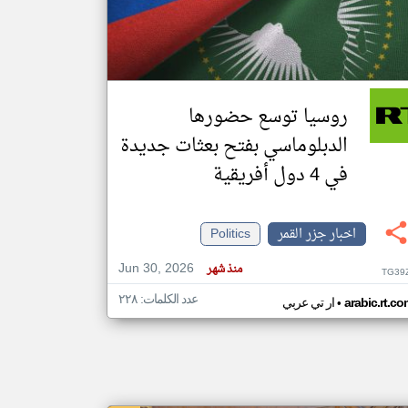
klyoum.com
تغيير الدولة
مصادر الأخبار من جزر القمر
روسيا توسع حضورها
اخبار جزر القمر على مدار الساعة
الدبلوماسي بفتح بعثات جديدة
أهم اخبار جزر القمر العاجلة والمباشرة
في 4 دول أفريقية
اخبار جزر القمر
Politics
Jun 30, 2026
منذ شهر
TG39
عدد الكلمات: ٢٢٨
•
arabic.rt.c
ار تي عربي