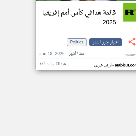
قائمة هدافي كأس أمم إفريقيا
2025
اخبار جزر القمر
Politics
Jan 19, 2026
منذ ٦ أشهر
QG60Y
عدد الكلمات: ١٤١
•
arabic.rt.c
ار تي عربي