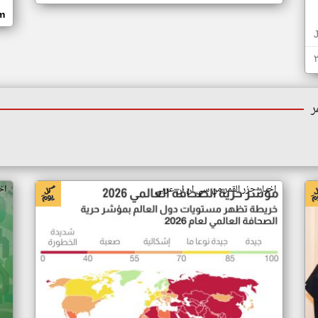
om
ر
اخبار جزر القمر من سي ان ان عربي
اخ