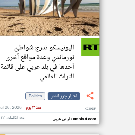
تعبر
المقالات
الموجوده
هنا عن
وجهة
اليونيسكو تدرج شواطئ
نظر
كاتبيها.
نورماندي وعدة مواقع أخرى
أحدها في بلد عربي على قائمة
التراث العالمي
اخبار جزر القمر
Politics
Jul 26, 2026
منذ ١٣ يوم
XJ39DF
عدد الكلمات: ٤١٢
•
arabic.rt.com
ار تي عربي