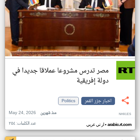
مصر تدرس مشروعا عملاقا جديدا في
دولة إفريقية
اخبار جزر القمر
Politics
May 24, 2026
منذ شهرين
NH91ES
عدد الكلمات: ٢٥٤
•
arabic.rt.com
ار تي عربي