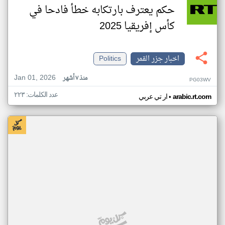
حكم يعترف بارتكابه خطأ فادحا في
كأس إفريقيا 2025
اخبار جزر القمر
Politics
Jan 01, 2026
منذ ٧ أشهر
PG03WV
عدد الكلمات: ٢٢٣
•
arabic.rt.com
ار تي عربي