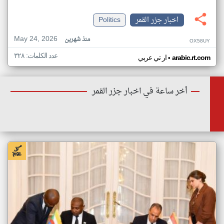
اخبار جزر القمر
Politics
May 24, 2026
منذ شهرين
OX58UY
عدد الكلمات: ٣٢٨
•
arabic.rt.com
ار تي عربي
أخر ساعة في اخبار جزر القمر