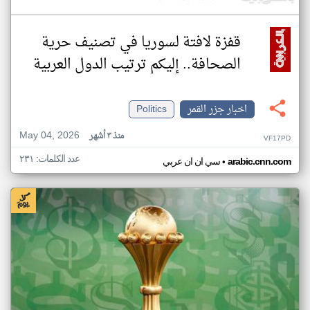
قفزة لافتة لسوريا في تصنيف حرية
الصحافة.. إليكم ترتيب الدول العربية
اخبار جزر القمر
Politics
May 04, 2026
منذ ٣ أشهر
VF17PD
عدد الكلمات: ٢٣١
•
arabic.cnn.com
سي ان ان عربي