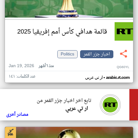
قائمة هدافي كأس أمم إفريقيا 2025
اخبار جزر القمر
Politics
Jan 19, 2026
منذ ٦ أشهر
QG60YL
عدد الكلمات: ١٤١
•
arabic.rt.com
ار تي عربي
تابع اخر اخبار جزر القمر من
ار تي عربي
مصادر أخرى