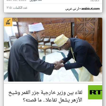
منذ شهرين
TN75KY
عدد الكلمات: ٢١٥
•
arabic.rt.com
ار تي عربي
لقاء بين وزير خارجية جزر القمر وشيخ
الأزهر يشعل تفاعلا.. ما قصته؟