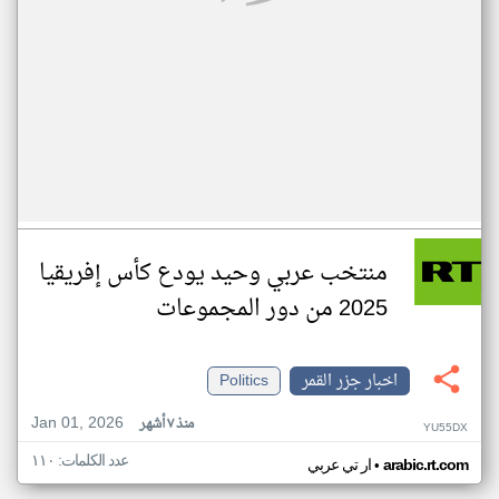
منتخب عربي وحيد يودع كأس إفريقيا
2025 من دور المجموعات
اخبار جزر القمر
Politics
Jan 01, 2026
منذ ٧ أشهر
YU55DX
عدد الكلمات: ١١٠
•
arabic.rt.com
ار تي عربي