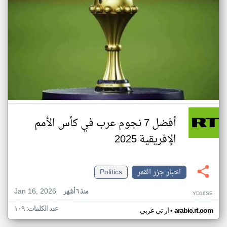
أفضل 7 نجوم عرب في كأس الأمم
الإفريقية 2025
اخبار جزر القمر
Politics
Jan 16, 2026
منذ ٦ أشهر
YD16SE
عدد الكلمات: ١٠٩
•
arabic.rt.com
ار تي عربي