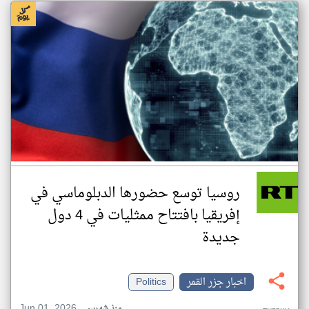
روسيا توسع حضورها الدبلوماسي في
إفريقيا بافتتاح ممثليات في 4 دول
جديدة
اخبار جزر القمر
Politics
Jun 01, 2026