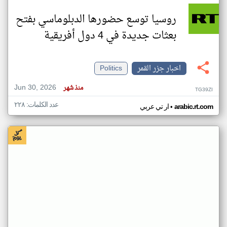
روسيا توسع حضورها الدبلوماسي بفتح
بعثات جديدة في 4 دول أفريقية
اخبار جزر القمر
Politics
Jun 30, 2026
منذ شهر
TG39ZI
عدد الكلمات: ٢٢٨
•
arabic.rt.com
ار تي عربي