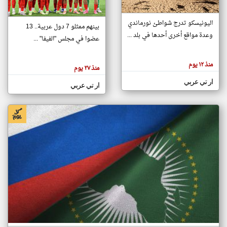
اليونيسكو تدرج شواطئ نورماندي
بينهم ممثلو 7 دول عربية.. 13
klyoum.com
وعدة مواقع أخرى أحدها في بلد ...
تغيير الدولة
عضوا في مجلس "الفيفا" ...
تعبر
مصادر الأخبار من جزر القمر
المقالات
الموجوده
اخبار جزر القمر على مدار الساعة
منذ ١٢ يوم
هنا عن
منذ ٢٧ يوم
وجهة
نظر
أهم اخبار جزر القمر العاجلة والمباشرة
ار تي عربي
كاتبيها.
ار تي عربي