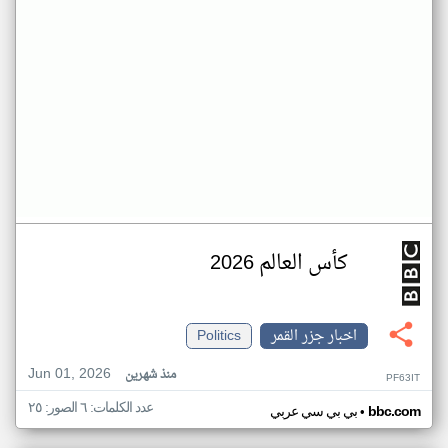
كأس العالم 2026
اخبار جزر القمر
Politics
Jun 01, 2026
منذ شهرين
PF63IT
عدد الكلمات: ٦ الصور: ٢٥
•
bbc.com
بي بي سي عربي