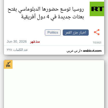
روسيا توسع حضورها الدبلوماسي بفتح
بعثات جديدة في 4 دول أفريقية
اخبار جزر القمر
Politics
Jun 30, 2026
منذ شهر
TG39ZI
عدد الكلمات: ٢٢٨
•
arabic.rt.com
ار تي عربي