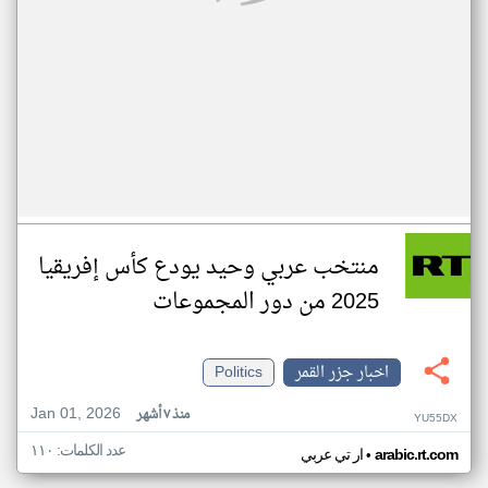
منتخب عربي وحيد يودع كأس إفريقيا
2025 من دور المجموعات
اخبار جزر القمر
Politics
Jan 01, 2026
منذ ٧ أشهر
YU55DX
عدد الكلمات: ١١٠
•
arabic.rt.com
ار تي عربي