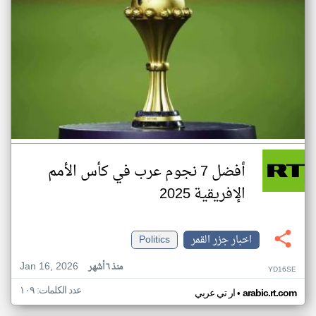
أفضل 7 نجوم عرب في كأس الأمم
الإفريقية 2025
اخبار جزر القمر
Politics
Jan 16, 2026
منذ ٦ أشهر
YD16SE
عدد الكلمات: ١٠٩
•
arabic.rt.com
ار تي عربي