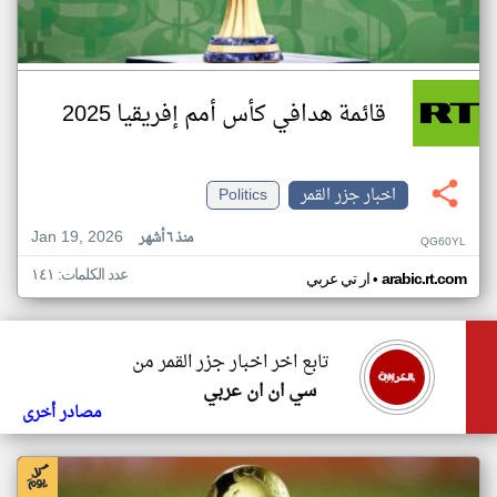
قائمة هدافي كأس أمم إفريقيا 2025
اخبار جزر القمر
Politics
Jan 19, 2026
منذ ٦ أشهر
QG60YL
عدد الكلمات: ١٤١
•
arabic.rt.com
ار تي عربي
تابع اخر اخبار جزر القمر من
سي ان ان عربي
مصادر أخرى