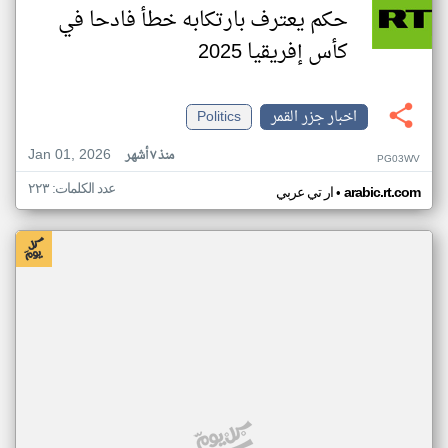
حكم يعترف بارتكابه خطأ فادحا في
كأس إفريقيا 2025
اخبار جزر القمر
Politics
Jan 01, 2026
منذ ٧ أشهر
PG03WV
عدد الكلمات: ٢٢٣
•
arabic.rt.com
ار تي عربي