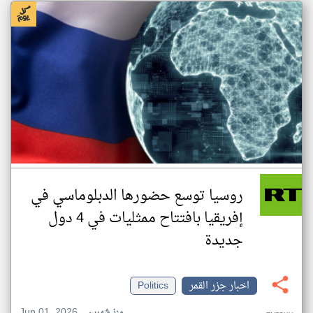
روسيا توسع حضورها الدبلوماسي في
إفريقيا بافتتاح ممثليات في 4 دول
جديدة
اخبار جزر القمر
Politics
Jun 01, 2026