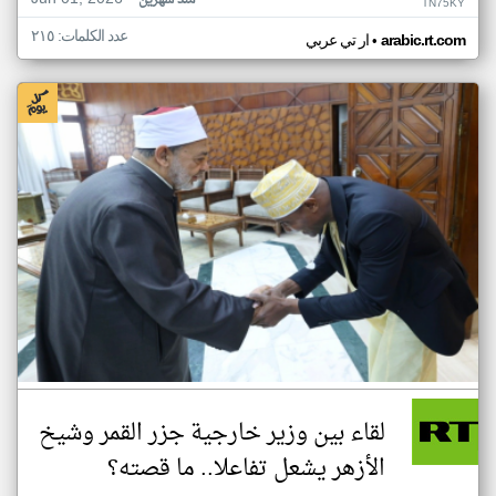
منذ شهرين
TN75KY
عدد الكلمات: ٢١٥
•
arabic.rt.com
ار تي عربي
لقاء بين وزير خارجية جزر القمر وشيخ
الأزهر يشعل تفاعلا.. ما قصته؟