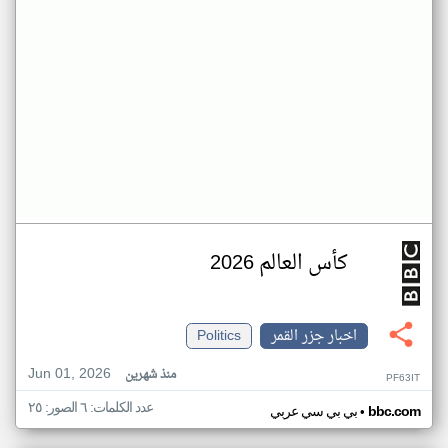
كأس العالم 2026
اخبار جزر القمر
Politics
Jun 01, 2026
منذ شهرين
PF63IT
عدد الكلمات: ٦ الصور: ٢٥
•
bbc.com
بي بي سي عربي