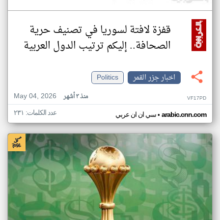
قفزة لافتة لسوريا في تصنيف حرية
الصحافة.. إليكم ترتيب الدول العربية
اخبار جزر القمر
Politics
May 04, 2026
منذ ٣ أشهر
VF17PD
عدد الكلمات: ٢٣١
•
arabic.cnn.com
سي ان ان عربي