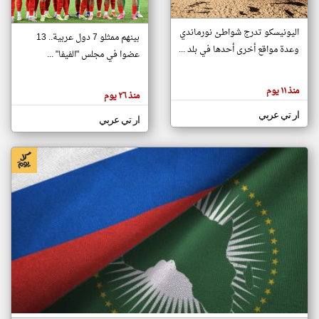
اليونيسكو تدرج شواطئ نورماندي
بينهم ممثلو 7 دول عربية.. 13
klyoum.com
وعدة مواقع أخرى أحدها في بلد ...
تغيير الدولة
عضوا في مجلس "الفيفا" ...
تعبر
مصادر الأخبار من جزر القمر
المقالات
الموجوده
اخبار جزر القمر على مدار الساعة
منذ ١١ يوم
هنا عن
منذ ٢٦ يوم
وجهة
نظر
أهم اخبار جزر القمر العاجلة والمباشرة
ار تي عربي
كاتبيها.
ار تي عربي