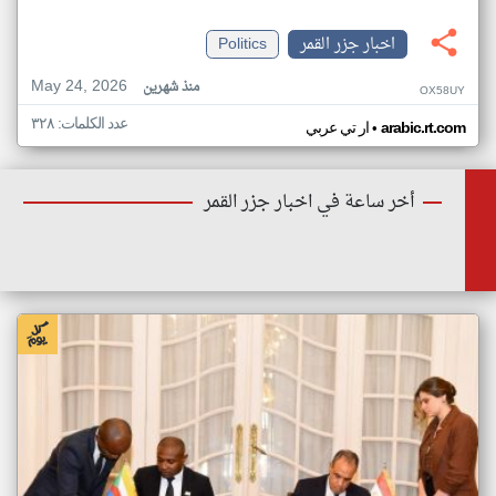
اخبار جزر القمر
Politics
May 24, 2026
منذ شهرين
OX58UY
عدد الكلمات: ٣٢٨
•
arabic.rt.com
ار تي عربي
أخر ساعة في اخبار جزر القمر