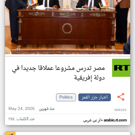
مصر تدرس مشروعا عملاقا جديدا في
دولة إفريقية
اخبار جزر القمر
Politics
May 24, 2026
منذ شهرين
NH91ES
عدد الكلمات: ٢٥٤
•
arabic.rt.com
ار تي عربي