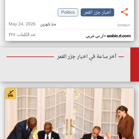
اخبار جزر القمر
Politics
May 24, 2026
منذ شهرين
OX58UY
عدد الكلمات: ٣٢٨
•
arabic.rt.com
ار تي عربي
أخر ساعة في اخبار جزر القمر