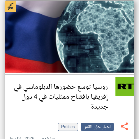
روسيا توسع حضورها الدبلوماسي في
إفريقيا بافتتاح ممثليات في 4 دول
جديدة
اخبار جزر القمر
Politics
Jun 01, 2026