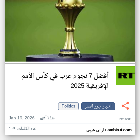
أفضل 7 نجوم عرب في كأس الأمم
الإفريقية 2025
اخبار جزر القمر
Politics
Jan 16, 2026
منذ ٦ أشهر
YD16SE
عدد الكلمات: ١٠٩
•
arabic.rt.com
ار تي عربي