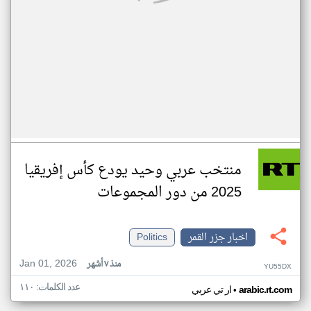
منتخب عربي وحيد يودع كأس إفريقيا
2025 من دور المجموعات
اخبار جزر القمر
Politics
Jan 01, 2026
منذ ٧ أشهر
YU55DX
عدد الكلمات: ١١٠
•
arabic.rt.com
ار تي عربي