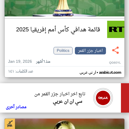
قائمة هدافي كأس أمم إفريقيا 2025
اخبار جزر القمر
Politics
Jan 19, 2026
منذ ٦ أشهر
QG60YL
عدد الكلمات: ١٤١
•
arabic.rt.com
ار تي عربي
تابع اخر اخبار جزر القمر من
سي ان ان عربي
مصادر أخرى