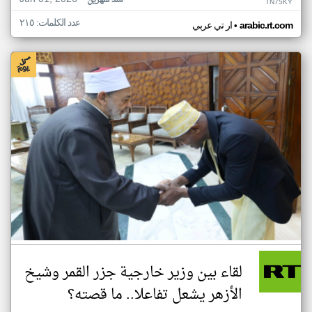
منذ شهرين
TN75KY
عدد الكلمات: ٢١٥
•
arabic.rt.com
ار تي عربي
لقاء بين وزير خارجية جزر القمر وشيخ
الأزهر يشعل تفاعلا.. ما قصته؟