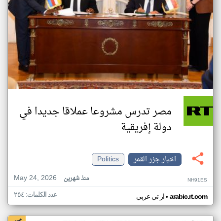
مصر تدرس مشروعا عملاقا جديدا في
دولة إفريقية
اخبار جزر القمر
Politics
May 24, 2026
منذ شهرين
NH91ES
عدد الكلمات: ٢٥٤
•
arabic.rt.com
ار تي عربي