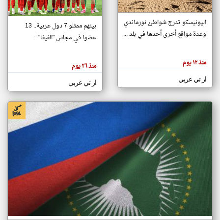
اليونيسكو تدرج شواطئ نورماندي
بينهم ممثلو 7 دول عربية.. 13
klyoum.com
وعدة مواقع أخرى أحدها في بلد ...
تغيير الدولة
عضوا في مجلس "الفيفا" ...
تعبر
مصادر الأخبار من جزر القمر
المقالات
الموجوده
اخبار جزر القمر على مدار الساعة
منذ ١٢ يوم
هنا عن
منذ ٢٦ يوم
وجهة
نظر
أهم اخبار جزر القمر العاجلة والمباشرة
ار تي عربي
كاتبيها.
ار تي عربي