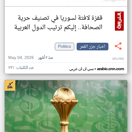
قفزة لافتة لسوريا في تصنيف حرية
الصحافة.. إليكم ترتيب الدول العربية
اخبار جزر القمر
Politics
May 04, 2026
منذ ٣ أشهر
VF17PD
عدد الكلمات: ٢٣١
•
arabic.cnn.com
سي ان ان عربي