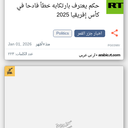
حكم يعترف بارتكابه خطأ فادحا في
كأس إفريقيا 2025
اخبار جزر القمر
Politics
Jan 01, 2026
منذ ٧ أشهر
PG03WV
عدد الكلمات: ٢٢٣
•
arabic.rt.com
ار تي عربي