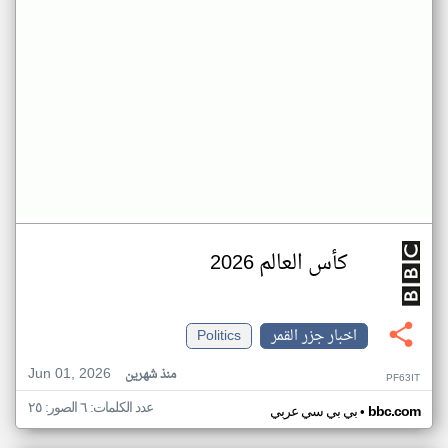
كأس العالم 2026
اخبار جزر القمر
Politics
Jun 01, 2026
منذ شهرين
PF63IT
عدد الكلمات: ٦ الصور: ٢٥
•
bbc.com
بي بي سي عربي