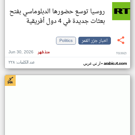
روسيا توسع حضورها الدبلوماسي بفتح
بعثات جديدة في 4 دول أفريقية
اخبار جزر القمر
Politics
Jun 30, 2026
منذ شهر
TG39ZI
عدد الكلمات: ٢٢٨
•
arabic.rt.com
ار تي عربي