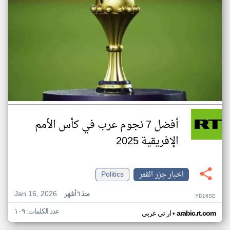
أفضل 7 نجوم عرب في كأس الأمم
الإفريقية 2025
اخبار جزر القمر
Politics
Jan 16, 2026
منذ ٦ أشهر
YD16SE
عدد الكلمات: ١٠٩
•
arabic.rt.com
ار تي عربي