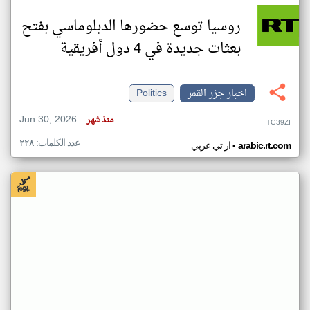
روسيا توسع حضورها الدبلوماسي بفتح
بعثات جديدة في 4 دول أفريقية
اخبار جزر القمر
Politics
Jun 30, 2026
منذ شهر
TG39ZI
عدد الكلمات: ٢٢٨
•
arabic.rt.com
ار تي عربي