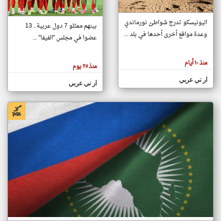
اليونيسكو تدرج شواطئ نورماندي
بينهم ممثلو 7 دول عربية.. 13
klyoum.com
وعدة مواقع أخرى أحدها في بلد ...
تغيير الدولة
عضوا في مجلس "الفيفا" ...
تعبر
مصادر الأخبار من جزر القمر
المقالات
الموجوده
اخبار جزر القمر على مدار الساعة
منذ ١٠ أيام
هنا عن
منذ ٢٥ يوم
وجهة
نظر
أهم اخبار جزر القمر العاجلة والمباشرة
ار تي عربي
كاتبيها.
ار تي عربي