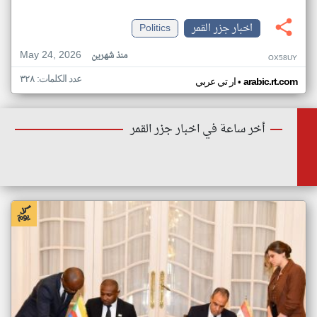
اخبار جزر القمر
Politics
May 24, 2026
منذ شهرين
OX58UY
عدد الكلمات: ٣٢٨
•
arabic.rt.com
ار تي عربي
أخر ساعة في اخبار جزر القمر