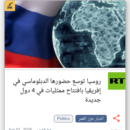
روسيا توسع حضورها الدبلوماسي في
إفريقيا بافتتاح ممثليات في 4 دول
جديدة
اخبار جزر القمر
Politics
Jun 01, 2026