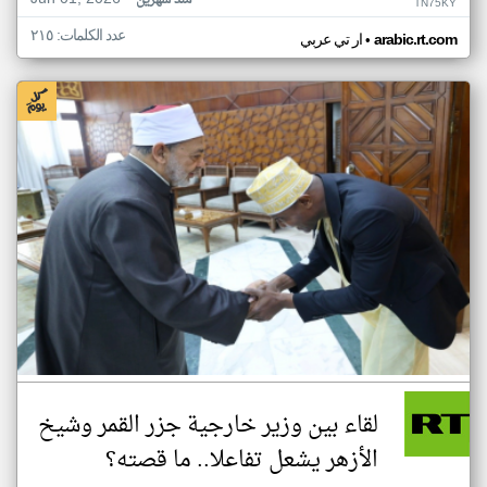
منذ شهرين
TN75KY
عدد الكلمات: ٢١٥
•
arabic.rt.com
ار تي عربي
لقاء بين وزير خارجية جزر القمر وشيخ
الأزهر يشعل تفاعلا.. ما قصته؟