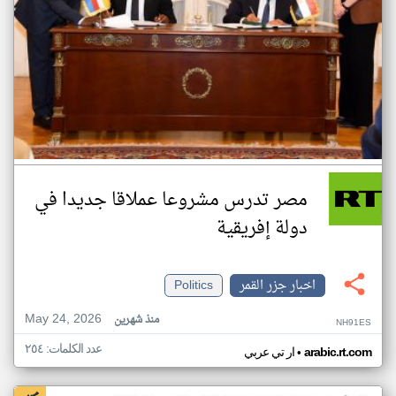
مصر تدرس مشروعا عملاقا جديدا في
دولة إفريقية
اخبار جزر القمر
Politics
May 24, 2026
منذ شهرين
NH91ES
عدد الكلمات: ٢٥٤
•
arabic.rt.com
ار تي عربي