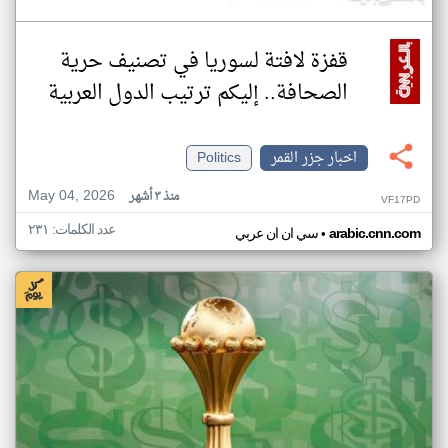
قفزة لافتة لسوريا في تصنيف حرية
الصحافة.. إليكم ترتيب الدول العربية
اخبار جزر القمر
Politics
May 04, 2026
منذ ٣ أشهر
VF17PD
عدد الكلمات: ٢٣١
•
arabic.cnn.com
سي ان ان عربي