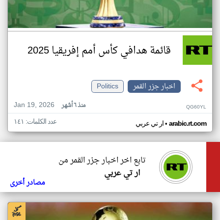
قائمة هدافي كأس أمم إفريقيا 2025
اخبار جزر القمر
Politics
Jan 19, 2026
منذ ٦ أشهر
QG60YL
عدد الكلمات: ١٤١
•
arabic.rt.com
ار تي عربي
تابع اخر اخبار جزر القمر من
ار تي عربي
مصادر أخرى