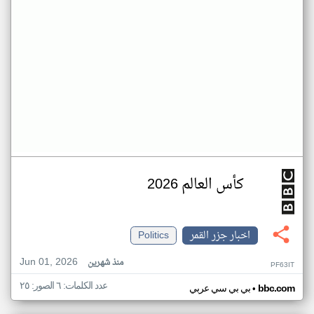
كأس العالم 2026
اخبار جزر القمر
Politics
Jun 01, 2026
منذ شهرين
PF63IT
عدد الكلمات: ٦ الصور: ٢٥
•
bbc.com
بي بي سي عربي