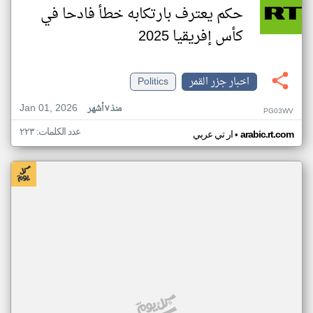
حكم يعترف بارتكابه خطأ فادحا في
كأس إفريقيا 2025
اخبار جزر القمر
Politics
Jan 01, 2026
منذ ٧ أشهر
PG03WV
عدد الكلمات: ٢٢٣
•
arabic.rt.com
ار تي عربي