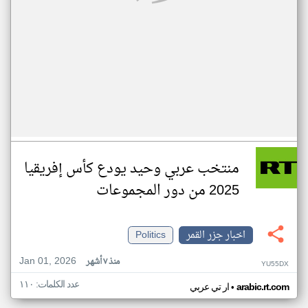
منتخب عربي وحيد يودع كأس إفريقيا
2025 من دور المجموعات
اخبار جزر القمر
Politics
Jan 01, 2026
منذ ٧ أشهر
YU55DX
عدد الكلمات: ١١٠
•
arabic.rt.com
ار تي عربي