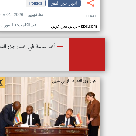
اخبار جزر القمر
Politics
Jun 01, 2026
منذ شهرين
PF63IT
عدد الكلمات: ٦ الصور: ٢٥
•
bbc.com
بي بي سي عربي
أخر ساعة في اخبار جزر القم
اخبار جزر القمر من ار تي عربي