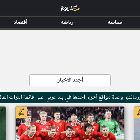
سياسة
رياضة
أقتصاد
أجدد الاخبار
ماندي وعدة مواقع أخرى أحدها في بلد عربي على قائمة التراث العال
اخبار جزر القمر من ار تي عربي
اخ