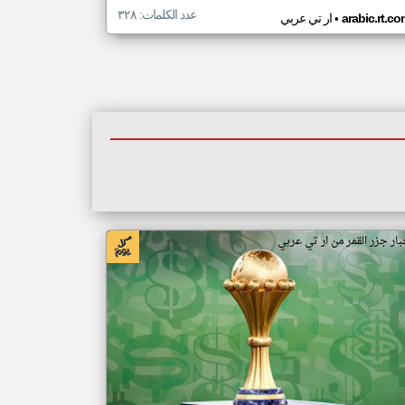
عدد الكلمات: ٣٢٨
•
arabic.rt.c
ار تي عربي
بار جزر القمر من ار تي عربي