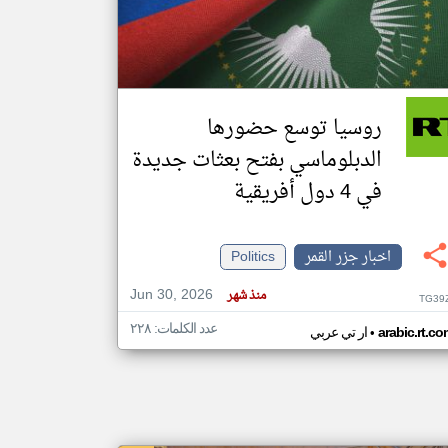
klyoum.com
تغيير الدولة
مصادر الأخبار من جزر القمر
روسيا توسع حضورها
اخبار جزر القمر على مدار الساعة
الدبلوماسي بفتح بعثات جديدة
أهم اخبار جزر القمر العاجلة والمباشرة
في 4 دول أفريقية
اخبار جزر القمر
Politics
Jun 30, 2026
منذ شهر
TG39
عدد الكلمات: ٢٢٨
•
arabic.rt.c
ار تي عربي