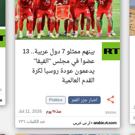
بينهم ممثلو 7 دول عربية.. 13
عضوا في مجلس "الفيفا"
يدعمون عودة روسيا لكرة
القدم العالمية
ZI
اخبار جزر القمر
Politics
om
Jul 11, 2026
منذ ٢٥ يوم
EE45AI
عدد الكلمات: ٢٢٦
•
arabic.rt.com
ار تي عربي