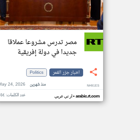
مصر تدرس مشروعا عملاقا
جديدا في دولة إفريقية
اخبار جزر القمر
Politics
May 24, 2026
منذ شهرين
NH91ES
عدد الكلمات: ٢٥٤
•
arabic.rt.com
ار تي عربي