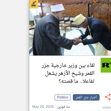
بار جزر القمر من ار تي عربي
لقاء بين وزير خارجية جزر
القمر وشيخ الأزهر يشعل
تفاعلا.. ما قصته؟
اخبار جزر القمر
Politics
May 24, 2026
منذ شهرين
OX58U