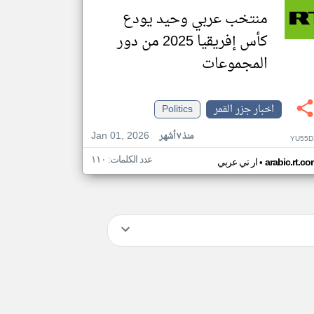
منتخب عربي وحيد يودع
كأس إفريقيا 2025 من دور
المجموعات
اخبار جزر القمر
Politics
Jan 01, 2026
منذ ٧ أشهر
YU55D
عدد الكلمات: ١١٠
•
arabic.rt.c
ار تي عربي