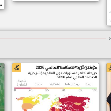
om
ر
اخبار جزر القمر من سي ان ان عربي
اخ