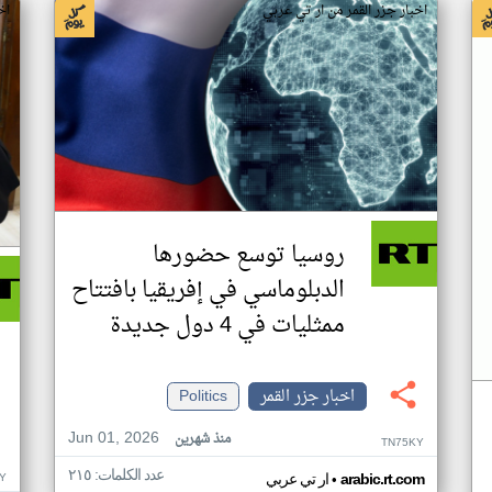
اخبار جزر القمر من ار تي عربي
اخ
روسيا توسع حضورها
الدبلوماسي في إفريقيا بافتتاح
ممثليات في 4 دول جديدة
اخبار جزر القمر
Politics
Jun 01, 2026
منذ شهرين
TN75KY
عدد الكلمات: ٢١٥
•
Y
arabic.rt.com
ار تي عربي