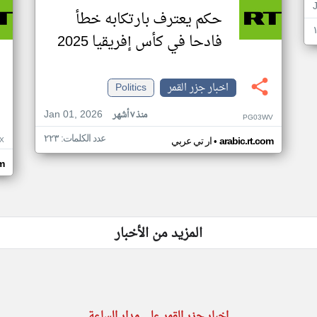
حكم يعترف بارتكابه خطأ
فادحا في كأس إفريقيا 2025
اخبار جزر القمر
Politics
Jan 01, 2026
منذ ٧ أشهر
PG03WV
عدد الكلمات: ٢٢٣
•
X
arabic.rt.com
ار تي عربي
om
المزيد من الأخبار
اخبار جزر القمر على مدار الساعة