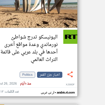
تعبر
المقالات
الموجوده
هنا عن
وجهة
اليونيسكو تدرج شواطئ
نظر
كاتبيها.
نورماندي وعدة مواقع أخرى
أحدها في بلد عربي على قائمة
التراث العالمي
اخبار جزر القمر
Politics
Jul 26, 2026
منذ ١٠ أيام
XJ39DF
عدد الكلمات: ٤١٢
•
arabic.rt.com
ار تي عربي