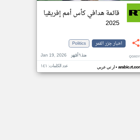
قائمة هدافي كأس أمم إفريقيا
2025
اخبار جزر القمر
Politics
Jan 19, 2026
منذ ٦ أشهر
QG60Y
عدد الكلمات: ١٤١
•
arabic.rt.c
ار تي عربي