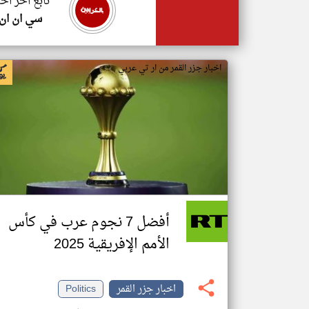
تابع اخر اخب
سي ان ان
اخبار جزر القمر من ار تي عربي
أفضل 7 نجوم عرب في كأس
الأمم الإفريقية 2025
اخبار جزر القمر
Politics