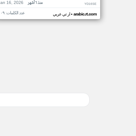
Jan 16, 2026
منذ ٦ أشهر
YD16SE
عدد الكلمات: ١٠٩
•
arabic.rt.com
ار تي عربي