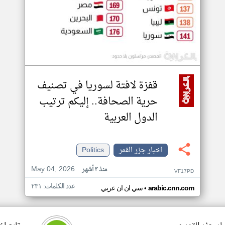
قفزة لافتة لسوريا في تصنيف
حرية الصحافة.. إليكم ترتيب
الدول العربية
اخبار جزر القمر
Politics
May 04, 2026
منذ ٣ أشهر
VF17PD
عدد الكلمات: ٢٣١
•
arabic.cnn.com
سي ان ان عربي