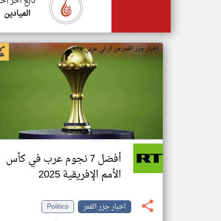
تابع اخر اخب
الميادين
اخبار جزر القمر من ار تي عربي
أفضل 7 نجوم عرب في كأس
الأمم الإفريقية 2025
اخبار جزر القمر
Politics