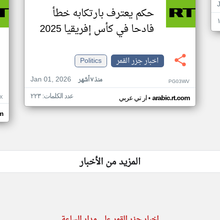
حكم يعترف بارتكابه خطأ
فادحا في كأس إفريقيا 2025
اخبار جزر القمر
Politics
Jan 01, 2026
منذ ٧ أشهر
PG03WV
عدد الكلمات: ٢٢٣
•
X
arabic.rt.com
ار تي عربي
om
المزيد من الأخبار
اخبار جزر القمر على مدار الساعة