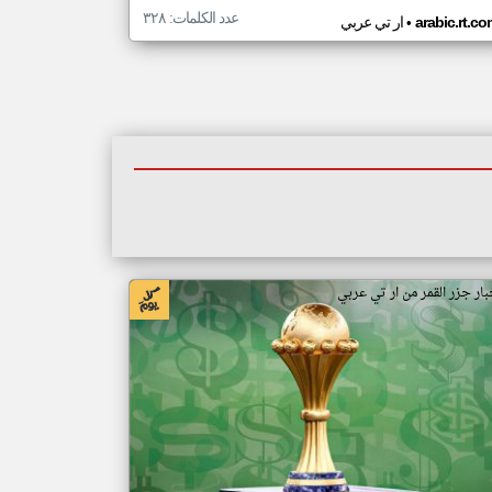
عدد الكلمات: ٣٢٨
•
arabic.rt.c
ار تي عربي
بار جزر القمر من ار تي عربي