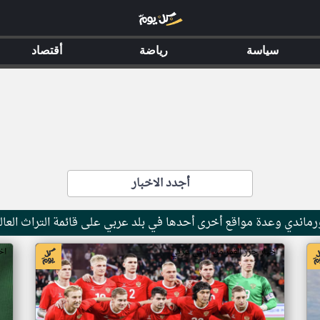
سياسة
رياضة
أقتصاد
أجدد الاخبار
ماندي وعدة مواقع أخرى أحدها في بلد عربي على قائمة التراث العال
اخبار جزر القمر من ار تي عربي
اخ