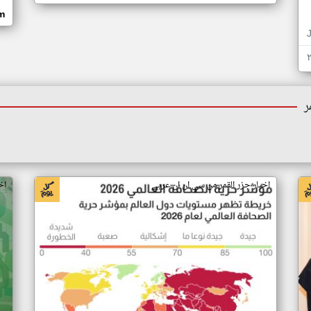
om
ر
اخبار جزر القمر من سي ان ان عربي
اخ