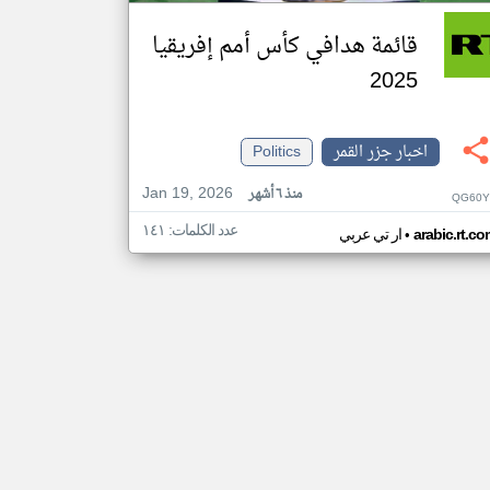
قائمة هدافي كأس أمم إفريقيا
2025
اخبار جزر القمر
Politics
Jan 19, 2026
منذ ٦ أشهر
QG60Y
عدد الكلمات: ١٤١
•
arabic.rt.c
ار تي عربي