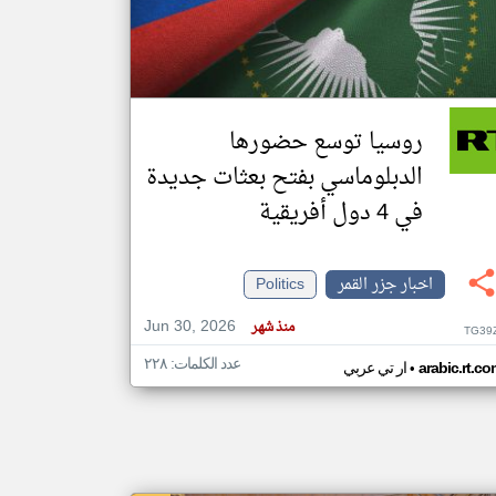
klyoum.com
تغيير الدولة
مصادر الأخبار من جزر القمر
روسيا توسع حضورها
اخبار جزر القمر على مدار الساعة
الدبلوماسي بفتح بعثات جديدة
أهم اخبار جزر القمر العاجلة والمباشرة
في 4 دول أفريقية
اخبار جزر القمر
Politics
Jun 30, 2026
منذ شهر
TG39
عدد الكلمات: ٢٢٨
•
arabic.rt.c
ار تي عربي