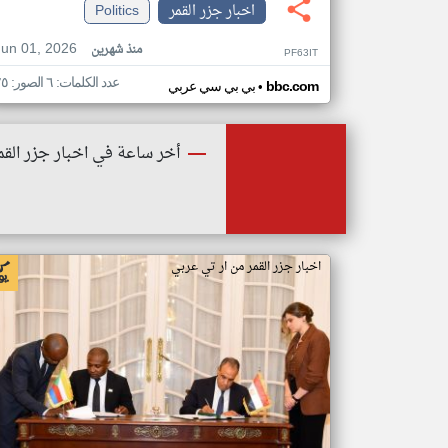
اخبار جزر القمر
Politics
Jun 01, 2026
منذ شهرين
PF63IT
عدد الكلمات: ٦ الصور: ٢٥
•
bbc.com
بي بي سي عربي
أخر ساعة في اخبار جزر القم
اخبار جزر القمر من ار تي عربي