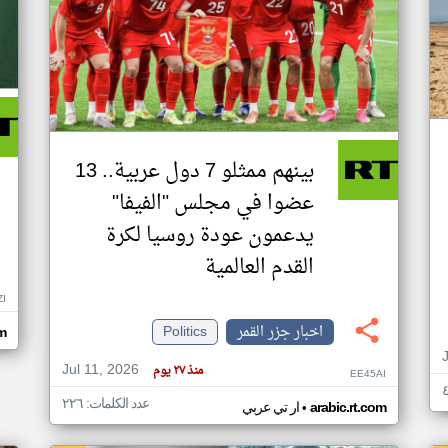
بينهم ممثلو 7 دول عربية.. 13
عضوا في مجلس "الفيفا"
يدعمون عودة روسيا لكرة
القدم العالمية
ZI
اخبار جزر القمر
Politics
om
Jul 11, 2026
منذ ٢٧ يوم
EE45AI
عدد الكلمات: ٢٢٦
•
arabic.rt.com
ار تي عربي