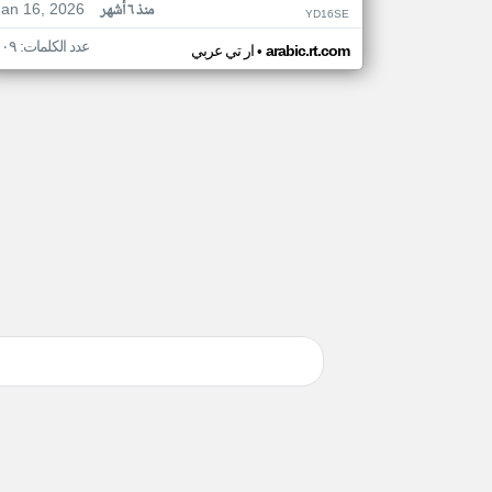
Jan 16, 2026
منذ ٦ أشهر
YD16SE
عدد الكلمات: ١٠٩
•
arabic.rt.com
ار تي عربي