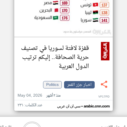
قفزة لافتة لسوريا في تصنيف
حرية الصحافة.. إليكم ترتيب
الدول العربية
اخبار جزر القمر
Politics
May 04, 2026
منذ ٣ أشهر
VF17PD
عدد الكلمات: ٢٣١
•
arabic.cnn.com
سي ان ان عربي