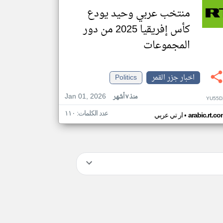
منتخب عربي وحيد يودع
كأس إفريقيا 2025 من دور
المجموعات
اخبار جزر القمر
Politics
Jan 01, 2026
منذ ٧ أشهر
YU55D
عدد الكلمات: ١١٠
•
arabic.rt.c
ار تي عربي