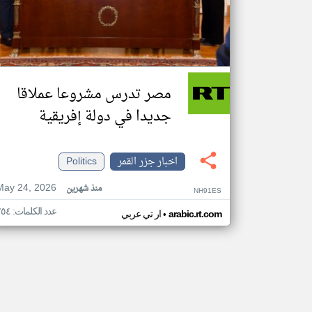
مصر تدرس مشروعا عملاقا
جديدا في دولة إفريقية
اخبار جزر القمر
Politics
May 24, 2026
منذ شهرين
NH91ES
عدد الكلمات: ٢٥٤
•
arabic.rt.com
ار تي عربي