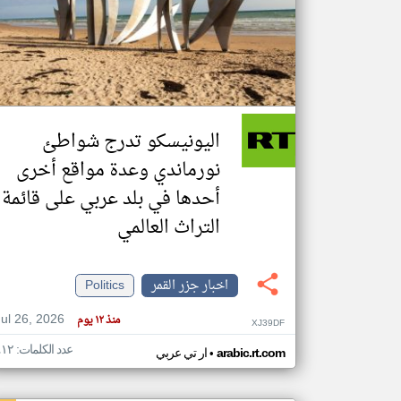
تعبر
المقالات
الموجوده
هنا عن
وجهة
اليونيسكو تدرج شواطئ
نظر
كاتبيها.
نورماندي وعدة مواقع أخرى
أحدها في بلد عربي على قائمة
التراث العالمي
اخبار جزر القمر
Politics
Jul 26, 2026
منذ ١٢ يوم
XJ39DF
عدد الكلمات: ٤١٢
•
arabic.rt.com
ار تي عربي