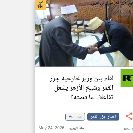
بار جزر القمر من ار تي عربي
لقاء بين وزير خارجية جزر
القمر وشيخ الأزهر يشعل
تفاعلا.. ما قصته؟
اخبار جزر القمر
Politics
May 24, 2026
منذ شهرين
OX58U