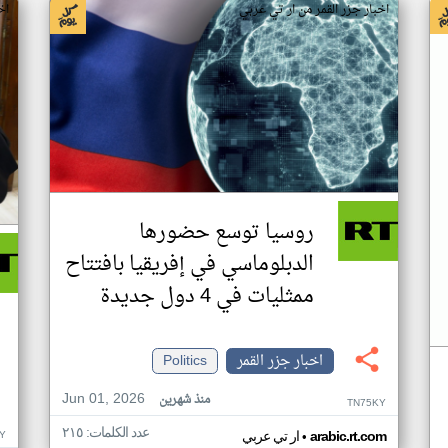
اخبار جزر القمر من ار تي عربي
اخ
روسيا توسع حضورها
الدبلوماسي في إفريقيا بافتتاح
ممثليات في 4 دول جديدة
اخبار جزر القمر
Politics
Jun 01, 2026
منذ شهرين
TN75KY
عدد الكلمات: ٢١٥
•
Y
arabic.rt.com
ار تي عربي