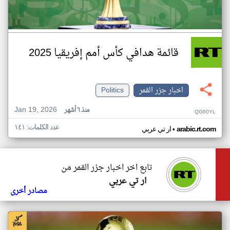
قائمة هدافي كأس أمم إفريقيا 2025
اخبار جزر القمر
Politics
Jan 19, 2026
منذ ٦ أشهر
QG60YL
عدد الكلمات: ١٤١
•
arabic.rt.com
ار تي عربي
تابع اخر اخبار جزر القمر من
ار تي عربي
مصادر أخرى