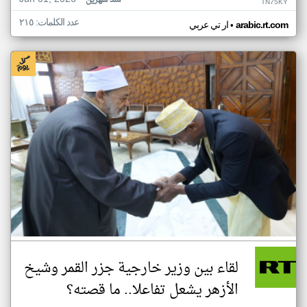
منذ شهرين
TN75KY
عدد الكلمات: ٢١٥
•
arabic.rt.com
ار تي عربي
لقاء بين وزير خارجية جزر القمر وشيخ
الأزهر يشعل تفاعلا.. ما قصته؟