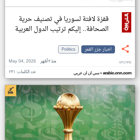
قفزة لافتة لسوريا في تصنيف حرية
الصحافة.. إليكم ترتيب الدول العربية
اخبار جزر القمر
Politics
May 04, 2026
منذ ٣ أشهر
VF17PD
عدد الكلمات: ٢٣١
•
arabic.cnn.com
سي ان ان عربي