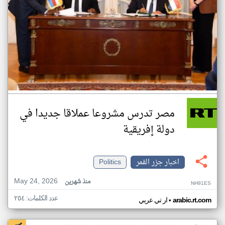
مصر تدرس مشروعا عملاقا جديدا في
دولة إفريقية
اخبار جزر القمر
Politics
May 24, 2026
منذ شهرين
NH91ES
عدد الكلمات: ٢٥٤
•
arabic.rt.com
ار تي عربي