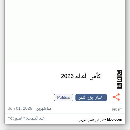
كأس العالم 2026
اخبار جزر القمر
Politics
Jun 01, 2026
منذ شهرين
PF63IT
عدد الكلمات: ٦ الصور: ٢٥
•
bbc.com
بي بي سي عربي