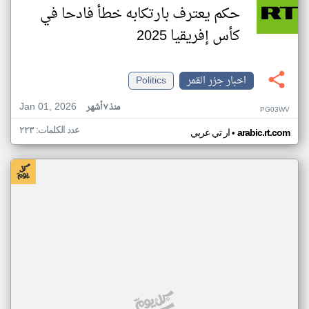
حكم يعترف بارتكابه خطأ فادحا في
كأس إفريقيا 2025
اخبار جزر القمر
Politics
Jan 01, 2026
منذ ٧ أشهر
PG03WV
عدد الكلمات: ٢٢٣
•
arabic.rt.com
ار تي عربي