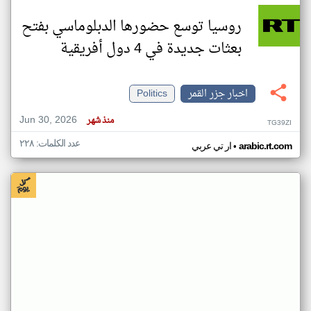
روسيا توسع حضورها الدبلوماسي بفتح
بعثات جديدة في 4 دول أفريقية
اخبار جزر القمر
Politics
Jun 30, 2026
منذ شهر
TG39ZI
عدد الكلمات: ٢٢٨
•
arabic.rt.com
ار تي عربي