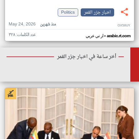
اخبار جزر القمر
Politics
May 24, 2026
منذ شهرين
OX58UY
عدد الكلمات: ٣٢٨
•
arabic.rt.com
ار تي عربي
أخر ساعة في اخبار جزر القمر