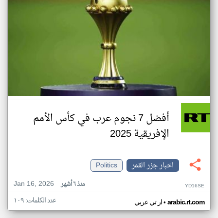
أفضل 7 نجوم عرب في كأس الأمم
الإفريقية 2025
اخبار جزر القمر
Politics
Jan 16, 2026
منذ ٦ أشهر
YD16SE
عدد الكلمات: ١٠٩
•
arabic.rt.com
ار تي عربي