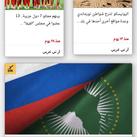
اليونيسكو تدرج شواطئ نورماندي
بينهم ممثلو 7 دول عربية.. 13
klyoum.com
وعدة مواقع أخرى أحدها في بلد ...
تغيير الدولة
عضوا في مجلس "الفيفا" ...
تعبر
مصادر الأخبار من جزر القمر
المقالات
الموجوده
اخبار جزر القمر على مدار الساعة
منذ ١٣ يوم
هنا عن
منذ ٢٨ يوم
وجهة
نظر
أهم اخبار جزر القمر العاجلة والمباشرة
ار تي عربي
كاتبيها.
ار تي عربي