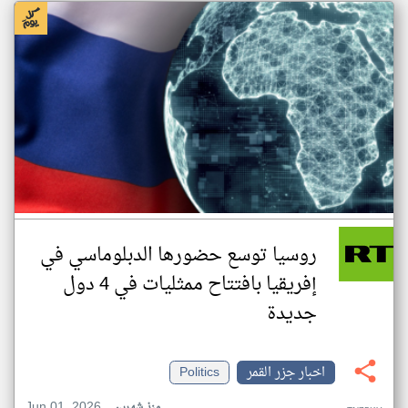
روسيا توسع حضورها الدبلوماسي في
إفريقيا بافتتاح ممثليات في 4 دول
جديدة
اخبار جزر القمر
Politics
Jun 01, 2026