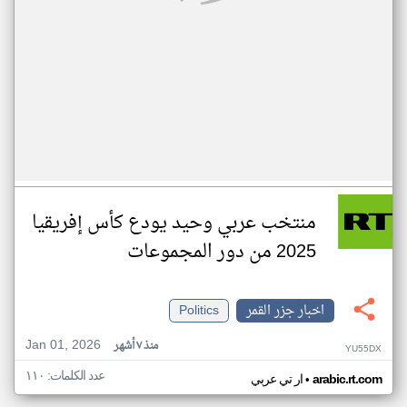
منتخب عربي وحيد يودع كأس إفريقيا
2025 من دور المجموعات
اخبار جزر القمر
Politics
Jan 01, 2026
منذ ٧ أشهر
YU55DX
عدد الكلمات: ١١٠
•
arabic.rt.com
ار تي عربي