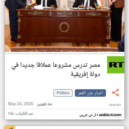
مصر تدرس مشروعا عملاقا جديدا في
دولة إفريقية
اخبار جزر القمر
Politics
May 24, 2026
منذ شهرين
NH91ES
عدد الكلمات: ٢٥٤
•
arabic.rt.com
ار تي عربي