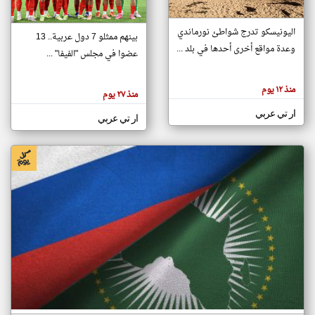
اليونيسكو تدرج شواطئ نورماندي
بينهم ممثلو 7 دول عربية.. 13
klyoum.com
وعدة مواقع أخرى أحدها في بلد ...
تغيير الدولة
عضوا في مجلس "الفيفا" ...
تعبر
مصادر الأخبار من جزر القمر
المقالات
الموجوده
اخبار جزر القمر على مدار الساعة
منذ ١٢ يوم
هنا عن
منذ ٢٧ يوم
وجهة
نظر
أهم اخبار جزر القمر العاجلة والمباشرة
ار تي عربي
كاتبيها.
ار تي عربي