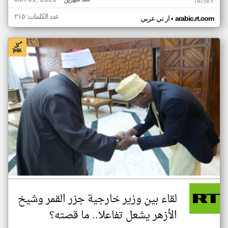
منذ شهرين
TN75KY
عدد الكلمات: ٢١٥
•
arabic.rt.com
ار تي عربي
لقاء بين وزير خارجية جزر القمر وشيخ
الأزهر يشعل تفاعلا.. ما قصته؟