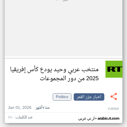
منتخب عربي وحيد يودع كأس إفريقيا
2025 من دور المجموعات
اخبار جزر القمر
Politics
Jan 01, 2026
منذ ٧ أشهر
YU55DX
عدد الكلمات: ١١٠
•
arabic.rt.com
ار تي عربي