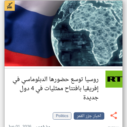
روسيا توسع حضورها الدبلوماسي في
إفريقيا بافتتاح ممثليات في 4 دول
جديدة
اخبار جزر القمر
Politics
Jun 01, 2026