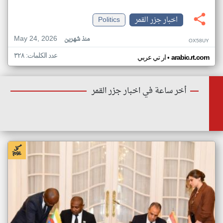
اخبار جزر القمر
Politics
May 24, 2026
منذ شهرين
OX58UY
عدد الكلمات: ٣٢٨
•
arabic.rt.com
ار تي عربي
أخر ساعة في اخبار جزر القمر