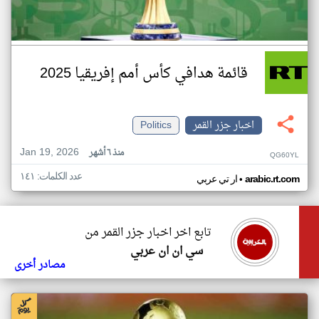
قائمة هدافي كأس أمم إفريقيا 2025
اخبار جزر القمر
Politics
Jan 19, 2026
منذ ٦ أشهر
QG60YL
عدد الكلمات: ١٤١
•
arabic.rt.com
ار تي عربي
تابع اخر اخبار جزر القمر من
سي ان ان عربي
مصادر أخرى