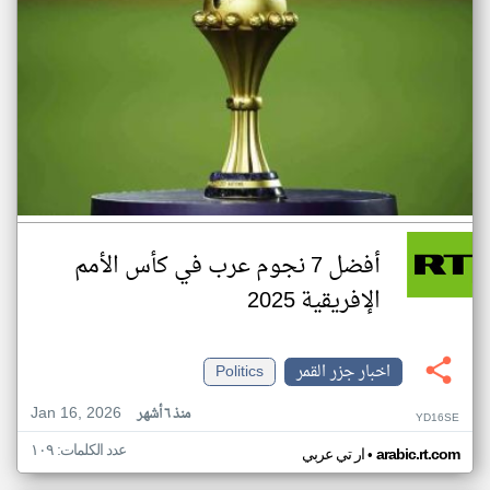
أفضل 7 نجوم عرب في كأس الأمم
الإفريقية 2025
اخبار جزر القمر
Politics
Jan 16, 2026
منذ ٦ أشهر
YD16SE
عدد الكلمات: ١٠٩
•
arabic.rt.com
ار تي عربي