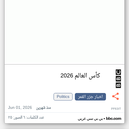
كأس العالم 2026
اخبار جزر القمر
Politics
Jun 01, 2026
منذ شهرين
PF63IT
عدد الكلمات: ٦ الصور: ٢٥
•
bbc.com
بي بي سي عربي