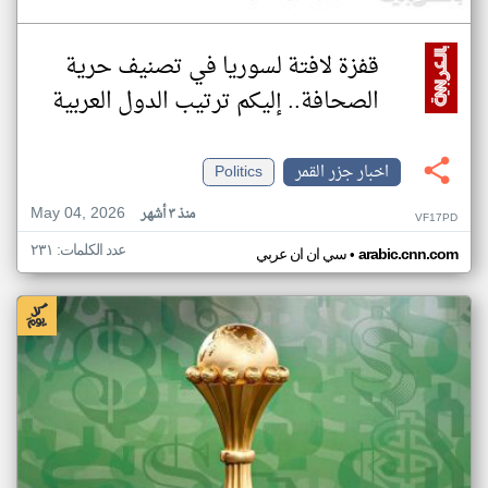
قفزة لافتة لسوريا في تصنيف حرية
الصحافة.. إليكم ترتيب الدول العربية
اخبار جزر القمر
Politics
May 04, 2026
منذ ٣ أشهر
VF17PD
عدد الكلمات: ٢٣١
•
arabic.cnn.com
سي ان ان عربي