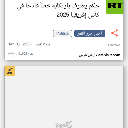
حكم يعترف بارتكابه خطأ فادحا في
كأس إفريقيا 2025
اخبار جزر القمر
Politics
Jan 01, 2026
منذ ٧ أشهر
PG03WV
عدد الكلمات: ٢٢٣
•
arabic.rt.com
ار تي عربي