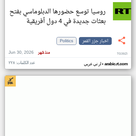
روسيا توسع حضورها الدبلوماسي بفتح
بعثات جديدة في 4 دول أفريقية
اخبار جزر القمر
Politics
Jun 30, 2026
منذ شهر
TG39ZI
عدد الكلمات: ٢٢٨
•
arabic.rt.com
ار تي عربي