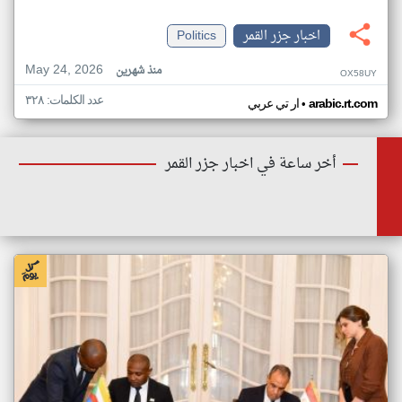
اخبار جزر القمر
Politics
May 24, 2026
منذ شهرين
OX58UY
عدد الكلمات: ٣٢٨
•
arabic.rt.com
ار تي عربي
أخر ساعة في اخبار جزر القمر