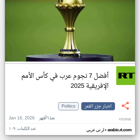
أفضل 7 نجوم عرب في كأس الأمم
الإفريقية 2025
اخبار جزر القمر
Politics
Jan 16, 2026
منذ ٦ أشهر
YD16SE
عدد الكلمات: ١٠٩
•
arabic.rt.com
ار تي عربي