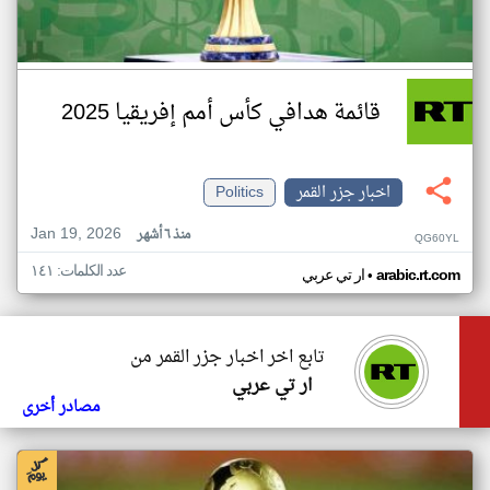
قائمة هدافي كأس أمم إفريقيا 2025
اخبار جزر القمر
Politics
Jan 19, 2026
منذ ٦ أشهر
QG60YL
عدد الكلمات: ١٤١
•
arabic.rt.com
ار تي عربي
تابع اخر اخبار جزر القمر من
ار تي عربي
مصادر أخرى