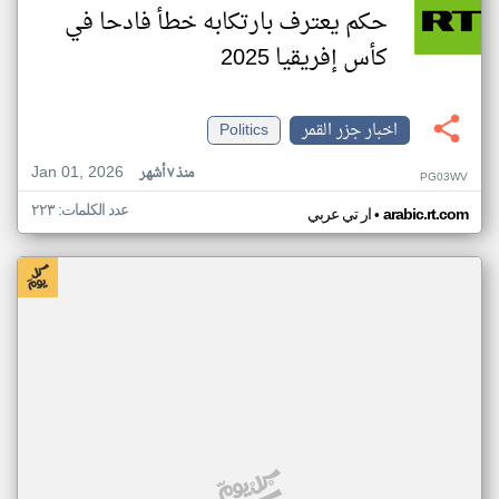
حكم يعترف بارتكابه خطأ فادحا في
كأس إفريقيا 2025
اخبار جزر القمر
Politics
Jan 01, 2026
منذ ٧ أشهر
PG03WV
عدد الكلمات: ٢٢٣
•
arabic.rt.com
ار تي عربي