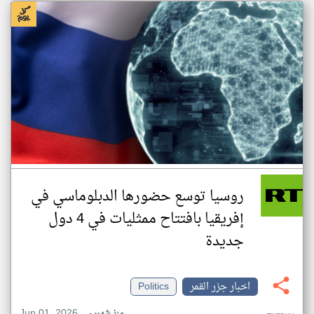
روسيا توسع حضورها الدبلوماسي في
إفريقيا بافتتاح ممثليات في 4 دول
جديدة
اخبار جزر القمر
Politics
Jun 01, 2026