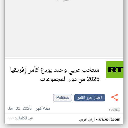
منتخب عربي وحيد يودع كأس إفريقيا
2025 من دور المجموعات
اخبار جزر القمر
Politics
Jan 01, 2026
منذ ٧ أشهر
YU55DX
عدد الكلمات: ١١٠
•
arabic.rt.com
ار تي عربي