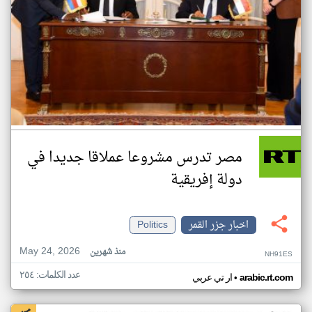
مصر تدرس مشروعا عملاقا جديدا في
دولة إفريقية
اخبار جزر القمر
Politics
May 24, 2026
منذ شهرين
NH91ES
عدد الكلمات: ٢٥٤
•
arabic.rt.com
ار تي عربي