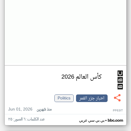
كأس العالم 2026
اخبار جزر القمر
Politics
Jun 01, 2026
منذ شهرين
PF63IT
عدد الكلمات: ٦ الصور: ٢٥
•
bbc.com
بي بي سي عربي