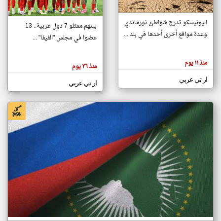
اليونيسكو تدرج شواطئ نورماندي
بينهم ممثلو 7 دول عربية.. 13
klyoum.com
وعدة مواقع أخرى أحدها في بلد ...
تغيير الدولة
عضوا في مجلس "الفيفا" ...
تعبر
مصادر الأخبار من جزر القمر
المقالات
الموجوده
اخبار جزر القمر على مدار الساعة
منذ ١١ يوم
هنا عن
منذ ٢٦ يوم
وجهة
نظر
أهم اخبار جزر القمر العاجلة والمباشرة
ار تي عربي
كاتبيها.
ار تي عربي