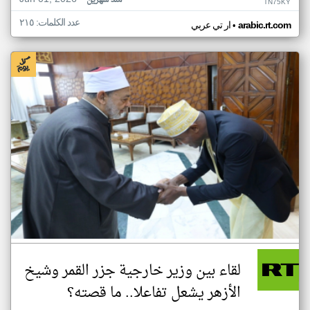
منذ شهرين
TN75KY
عدد الكلمات: ٢١٥
•
arabic.rt.com
ار تي عربي
لقاء بين وزير خارجية جزر القمر وشيخ
الأزهر يشعل تفاعلا.. ما قصته؟