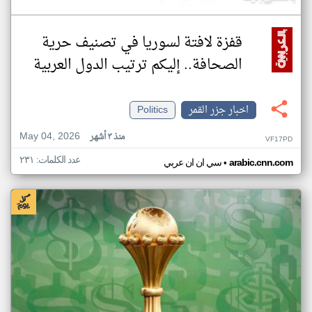
قفزة لافتة لسوريا في تصنيف حرية
الصحافة.. إليكم ترتيب الدول العربية
اخبار جزر القمر
Politics
May 04, 2026
منذ ٣ أشهر
VF17PD
عدد الكلمات: ٢٣١
•
arabic.cnn.com
سي ان ان عربي