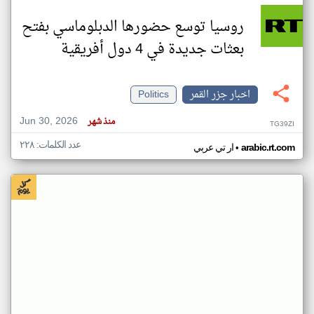
روسيا توسع حضورها الدبلوماسي بفتح
بعثات جديدة في 4 دول أفريقية
اخبار جزر القمر
Politics
Jun 30, 2026
منذ شهر
TG39ZI
عدد الكلمات: ٢٢٨
•
arabic.rt.com
ار تي عربي