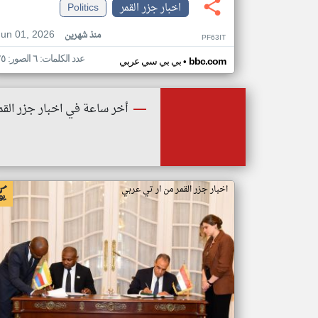
اخبار جزر القمر
Politics
Jun 01, 2026
منذ شهرين
PF63IT
عدد الكلمات: ٦ الصور: ٢٥
•
bbc.com
بي بي سي عربي
أخر ساعة في اخبار جزر القم
اخبار جزر القمر من ار تي عربي