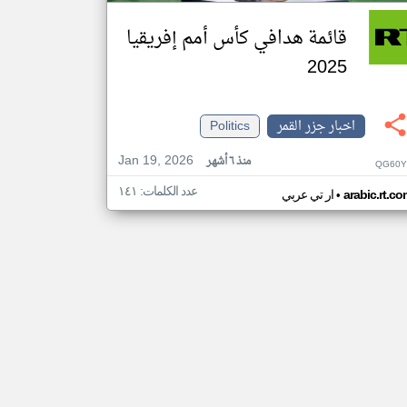
قائمة هدافي كأس أمم إفريقيا
2025
اخبار جزر القمر
Politics
Jan 19, 2026
منذ ٦ أشهر
QG60Y
عدد الكلمات: ١٤١
•
arabic.rt.c
ار تي عربي