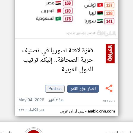
قفزة لافتة لسوريا في تصنيف
حرية الصحافة.. إليكم ترتيب
الدول العربية
اخبار جزر القمر
Politics
May 04, 2026
منذ ٣ أشهر
VF17PD
عدد الكلمات: ٢٣١
•
arabic.cnn.com
سي ان ان عربي