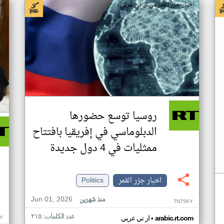
اخبار جزر القمر من ار تي عربي
اخ
روسيا توسع حضورها
الدبلوماسي في إفريقيا بافتتاح
ممثليات في 4 دول جديدة
اخبار جزر القمر
Politics
Jun 01, 2026
منذ شهرين
TN75KY
عدد الكلمات: ٢١٥
•
Y
arabic.rt.com
ار تي عربي