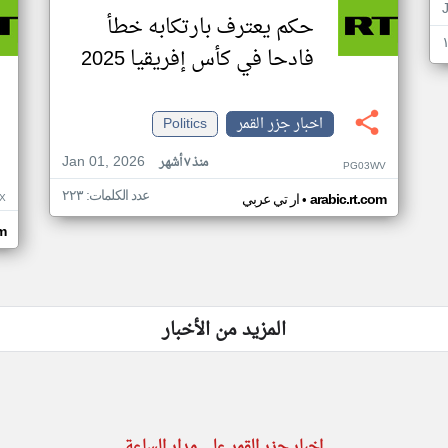
حكم يعترف بارتكابه خطأ
فادحا في كأس إفريقيا 2025
اخبار جزر القمر
Politics
Jan 01, 2026
منذ ٧ أشهر
PG03WV
عدد الكلمات: ٢٢٣
•
X
arabic.rt.com
ار تي عربي
om
المزيد من الأخبار
اخبار جزر القمر على مدار الساعة