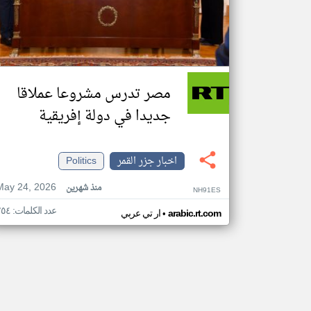
مصر تدرس مشروعا عملاقا
جديدا في دولة إفريقية
اخبار جزر القمر
Politics
May 24, 2026
منذ شهرين
NH91ES
عدد الكلمات: ٢٥٤
•
arabic.rt.com
ار تي عربي