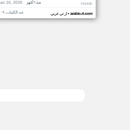
Jan 16, 2026
منذ ٦ أشهر
YD16SE
عدد الكلمات: ١٠٩
•
arabic.rt.com
ار تي عربي