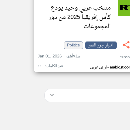
منتخب عربي وحيد يودع
كأس إفريقيا 2025 من دور
المجموعات
اخبار جزر القمر
Politics
Jan 01, 2026
منذ ٧ أشهر
YU55D
عدد الكلمات: ١١٠
•
arabic.rt.c
ار تي عربي