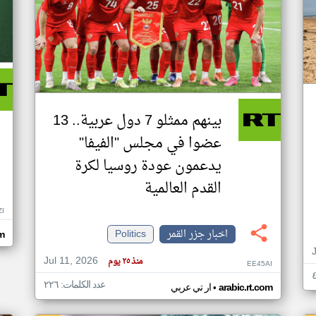
بينهم ممثلو 7 دول عربية.. 13
عضوا في مجلس "الفيفا"
يدعمون عودة روسيا لكرة
القدم العالمية
ZI
اخبار جزر القمر
Politics
om
Jul 11, 2026
منذ ٢٥ يوم
EE45AI
عدد الكلمات: ٢٢٦
•
arabic.rt.com
ار تي عربي