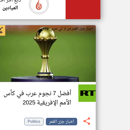
تابع اخر اخب
الميادين
اخبار جزر القمر من ار تي عربي
أفضل 7 نجوم عرب في كأس
الأمم الإفريقية 2025
اخبار جزر القمر
Politics