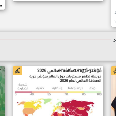
om
ر
اخبار جزر القمر من سي ان ان عربي
اخ