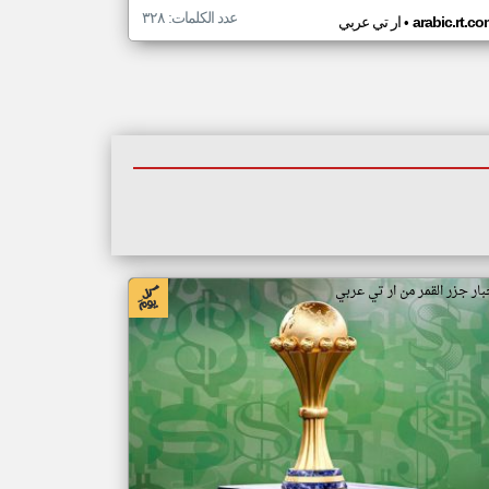
عدد الكلمات: ٣٢٨
•
arabic.rt.c
ار تي عربي
بار جزر القمر من ار تي عربي