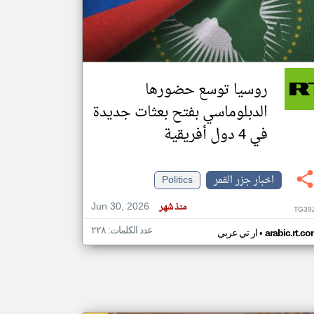
klyoum.com
تغيير الدولة
مصادر الأخبار من جزر القمر
روسيا توسع حضورها
اخبار جزر القمر على مدار الساعة
الدبلوماسي بفتح بعثات جديدة
أهم اخبار جزر القمر العاجلة والمباشرة
في 4 دول أفريقية
اخبار جزر القمر
Politics
Jun 30, 2026
منذ شهر
TG39
عدد الكلمات: ٢٢٨
•
arabic.rt.c
ار تي عربي