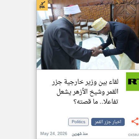
بار جزر القمر من ار تي عربي
لقاء بين وزير خارجية جزر
القمر وشيخ الأزهر يشعل
تفاعلا.. ما قصته؟
اخبار جزر القمر
Politics
May 24, 2026
منذ شهرين
OX58U