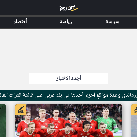
سياسة
رياضة
أقتصاد
أجدد الاخبار
ماندي وعدة مواقع أخرى أحدها في بلد عربي على قائمة التراث العال
اخبار جزر القمر من ار تي عربي
اخ