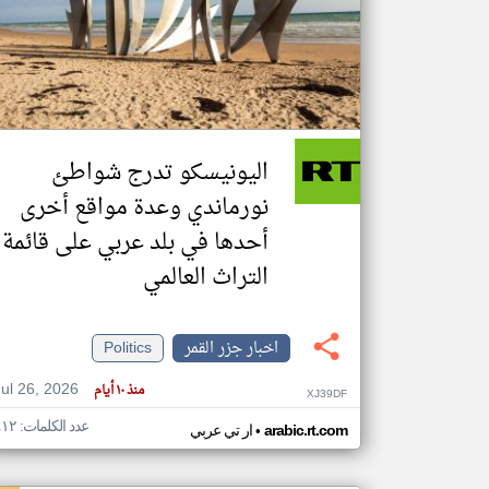
تعبر
المقالات
الموجوده
هنا عن
وجهة
اليونيسكو تدرج شواطئ
نظر
كاتبيها.
نورماندي وعدة مواقع أخرى
أحدها في بلد عربي على قائمة
التراث العالمي
اخبار جزر القمر
Politics
Jul 26, 2026
منذ ١٠ أيام
XJ39DF
عدد الكلمات: ٤١٢
•
arabic.rt.com
ار تي عربي