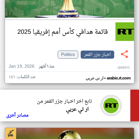
قائمة هدافي كأس أمم إفريقيا 2025
اخبار جزر القمر
Politics
Jan 19, 2026
منذ ٦ أشهر
QG60YL
عدد الكلمات: ١٤١
•
arabic.rt.com
ار تي عربي
تابع اخر اخبار جزر القمر من
ار تي عربي
مصادر أخرى