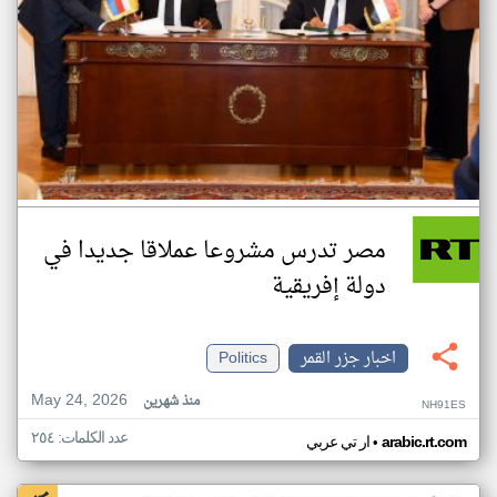
مصر تدرس مشروعا عملاقا جديدا في
دولة إفريقية
اخبار جزر القمر
Politics
May 24, 2026
منذ شهرين
NH91ES
عدد الكلمات: ٢٥٤
•
arabic.rt.com
ار تي عربي