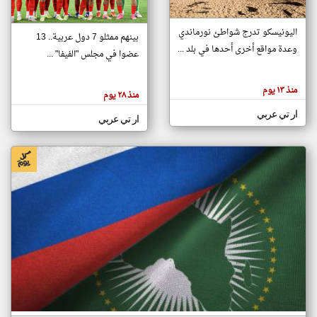
اليونيسكو تدرج شواطئ نورماندي
بينهم ممثلو 7 دول عربية.. 13
klyoum.com
وعدة مواقع أخرى أحدها في بلد ...
تغيير الدولة
عضوا في مجلس "الفيفا" ...
تعبر
مصادر الأخبار من جزر القمر
المقالات
الموجوده
اخبار جزر القمر على مدار الساعة
منذ ١٣ يوم
هنا عن
منذ ٢٨ يوم
وجهة
نظر
أهم اخبار جزر القمر العاجلة والمباشرة
ار تي عربي
كاتبيها.
ار تي عربي