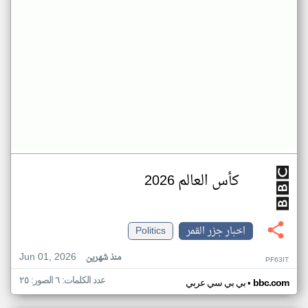
كأس العالم 2026
اخبار جزر القمر
Politics
Jun 01, 2026
منذ شهرين
PF63IT
عدد الكلمات: ٦ الصور: ٢٥
•
bbc.com
بي بي سي عربي