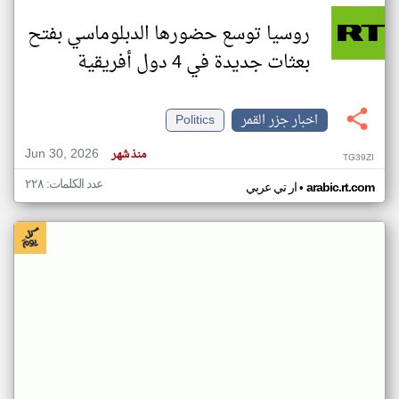
روسيا توسع حضورها الدبلوماسي بفتح
بعثات جديدة في 4 دول أفريقية
اخبار جزر القمر
Politics
Jun 30, 2026
منذ شهر
TG39ZI
عدد الكلمات: ٢٢٨
•
arabic.rt.com
ار تي عربي