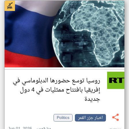
روسيا توسع حضورها الدبلوماسي في
إفريقيا بافتتاح ممثليات في 4 دول
جديدة
اخبار جزر القمر
Politics
Jun 01, 2026