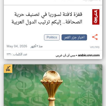
قفزة لافتة لسوريا في تصنيف حرية
الصحافة.. إليكم ترتيب الدول العربية
اخبار جزر القمر
Politics
May 04, 2026
منذ ٣ أشهر
VF17PD
عدد الكلمات: ٢٣١
•
arabic.cnn.com
سي ان ان عربي