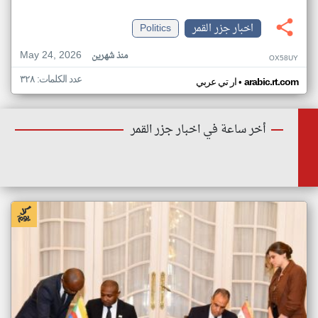
اخبار جزر القمر
Politics
May 24, 2026
منذ شهرين
OX58UY
عدد الكلمات: ٣٢٨
•
arabic.rt.com
ار تي عربي
أخر ساعة في اخبار جزر القمر