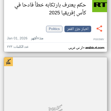
حكم يعترف بارتكابه خطأ فادحا في
كأس إفريقيا 2025
اخبار جزر القمر
Politics
Jan 01, 2026
منذ ٧ أشهر
PG03WV
عدد الكلمات: ٢٢٣
•
arabic.rt.com
ار تي عربي