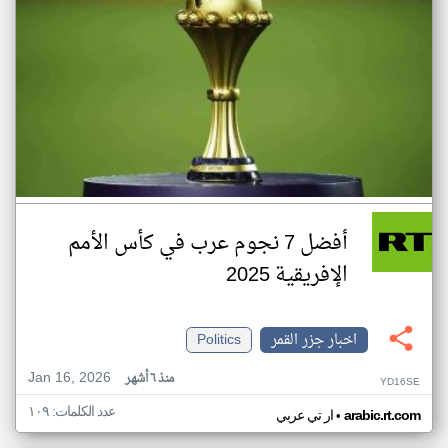
أفضل 7 نجوم عرب في كأس الأمم
الإفريقية 2025
اخبار جزر القمر
Politics
Jan 16, 2026
منذ ٦ أشهر
YD16SE
عدد الكلمات: ١٠٩
•
arabic.rt.com
ار تي عربي