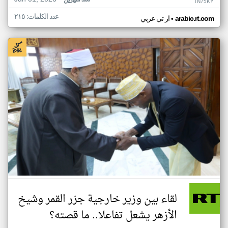
منذ شهرين
TN75KY
عدد الكلمات: ٢١٥
•
arabic.rt.com
ار تي عربي
لقاء بين وزير خارجية جزر القمر وشيخ
الأزهر يشعل تفاعلا.. ما قصته؟