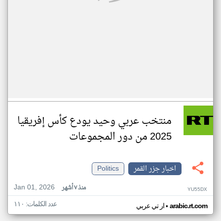
منتخب عربي وحيد يودع كأس إفريقيا
2025 من دور المجموعات
اخبار جزر القمر
Politics
Jan 01, 2026
منذ ٧ أشهر
YU55DX
عدد الكلمات: ١١٠
•
arabic.rt.com
ار تي عربي