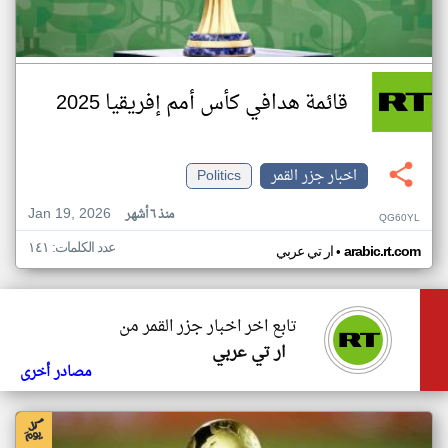
قائمة هدافي كأس أمم إفريقيا 2025
اخبار جزر القمر
Politics
Jan 19, 2026
منذ ٦ أشهر
QG60YL
عدد الكلمات: ١٤١
•
arabic.rt.com
ار تي عربي
تابع اخر اخبار جزر القمر من
ار تي عربي
مصادر أخرى