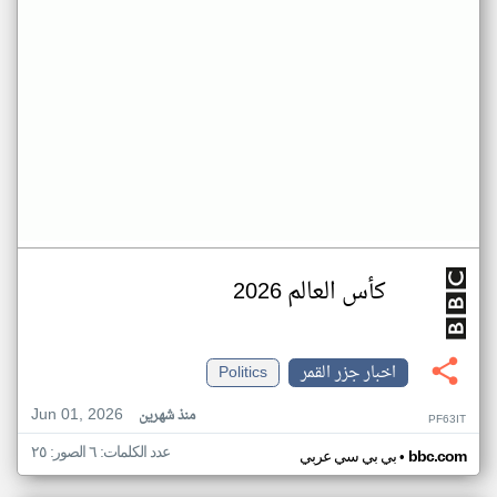
كأس العالم 2026
اخبار جزر القمر
Politics
Jun 01, 2026
منذ شهرين
PF63IT
عدد الكلمات: ٦ الصور: ٢٥
•
bbc.com
بي بي سي عربي