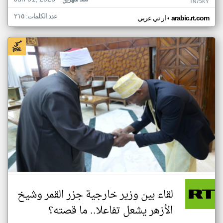
منذ شهرين
TN75KY
عدد الكلمات: ٢١٥
•
arabic.rt.com
ار تي عربي
لقاء بين وزير خارجية جزر القمر وشيخ
الأزهر يشعل تفاعلا.. ما قصته؟