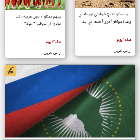
اليونيسكو تدرج شواطئ نورماندي
بينهم ممثلو 7 دول عربية.. 13
klyoum.com
وعدة مواقع أخرى أحدها في بلد ...
تغيير الدولة
عضوا في مجلس "الفيفا" ...
تعبر
مصادر الأخبار من جزر القمر
المقالات
الموجوده
اخبار جزر القمر على مدار الساعة
منذ ١١ يوم
هنا عن
منذ ٢٦ يوم
وجهة
نظر
أهم اخبار جزر القمر العاجلة والمباشرة
ار تي عربي
كاتبيها.
ار تي عربي