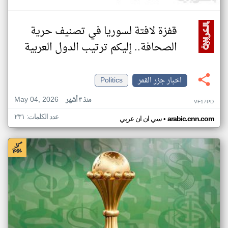
قفزة لافتة لسوريا في تصنيف حرية
الصحافة.. إليكم ترتيب الدول العربية
اخبار جزر القمر
Politics
May 04, 2026
منذ ٣ أشهر
VF17PD
عدد الكلمات: ٢٣١
•
arabic.cnn.com
سي ان ان عربي