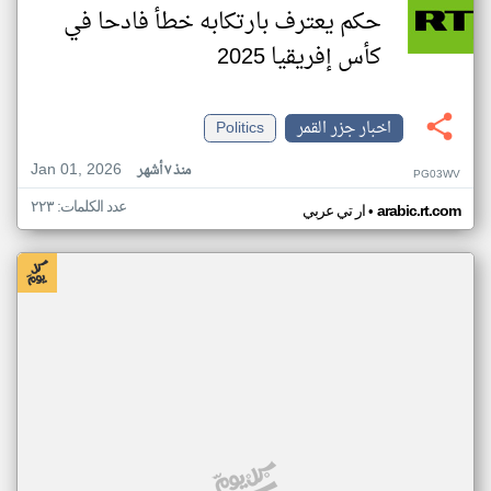
حكم يعترف بارتكابه خطأ فادحا في
كأس إفريقيا 2025
اخبار جزر القمر
Politics
Jan 01, 2026
منذ ٧ أشهر
PG03WV
عدد الكلمات: ٢٢٣
•
arabic.rt.com
ار تي عربي