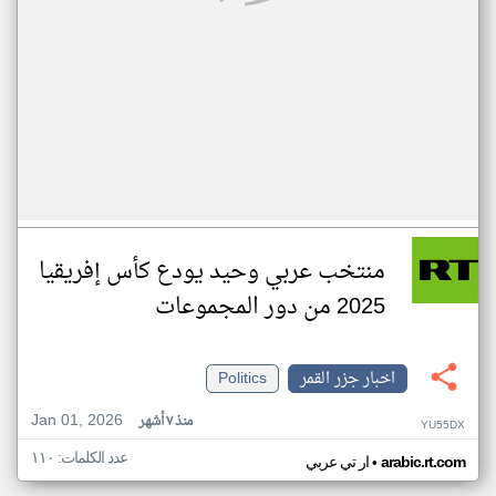
منتخب عربي وحيد يودع كأس إفريقيا
2025 من دور المجموعات
اخبار جزر القمر
Politics
Jan 01, 2026
منذ ٧ أشهر
YU55DX
عدد الكلمات: ١١٠
•
arabic.rt.com
ار تي عربي