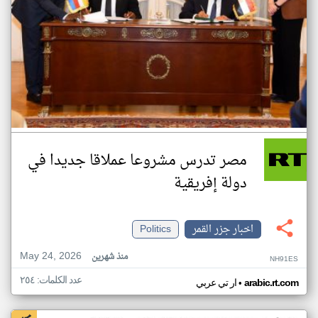
مصر تدرس مشروعا عملاقا جديدا في
دولة إفريقية
اخبار جزر القمر
Politics
May 24, 2026
منذ شهرين
NH91ES
عدد الكلمات: ٢٥٤
•
arabic.rt.com
ار تي عربي