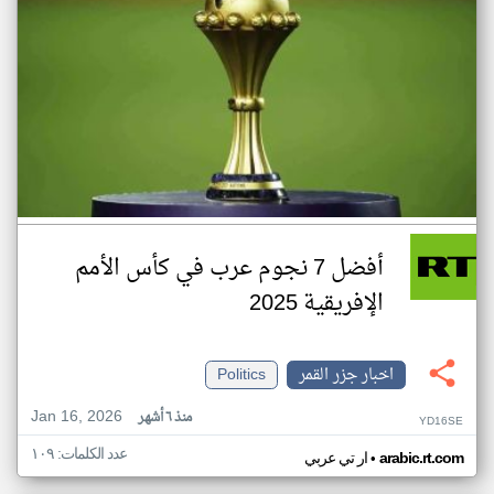
أفضل 7 نجوم عرب في كأس الأمم
الإفريقية 2025
اخبار جزر القمر
Politics
Jan 16, 2026
منذ ٦ أشهر
YD16SE
عدد الكلمات: ١٠٩
•
arabic.rt.com
ار تي عربي