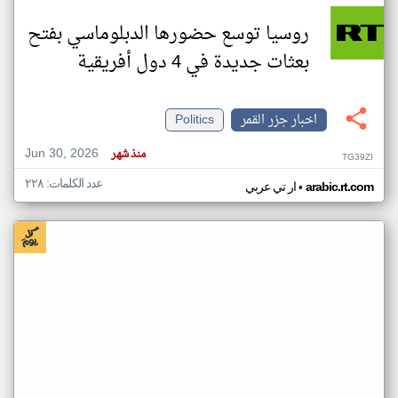
روسيا توسع حضورها الدبلوماسي بفتح
بعثات جديدة في 4 دول أفريقية
اخبار جزر القمر
Politics
Jun 30, 2026
منذ شهر
TG39ZI
عدد الكلمات: ٢٢٨
•
arabic.rt.com
ار تي عربي