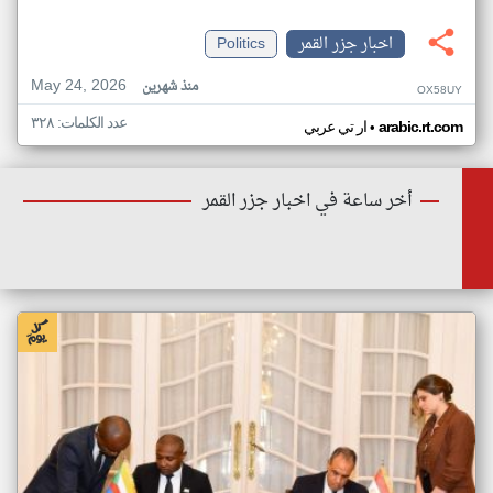
اخبار جزر القمر
Politics
May 24, 2026
منذ شهرين
OX58UY
عدد الكلمات: ٣٢٨
•
arabic.rt.com
ار تي عربي
أخر ساعة في اخبار جزر القمر