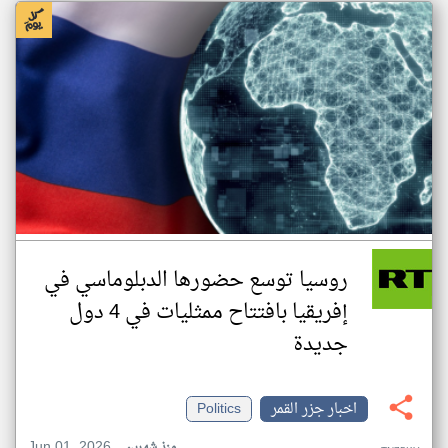
روسيا توسع حضورها الدبلوماسي في
إفريقيا بافتتاح ممثليات في 4 دول
جديدة
اخبار جزر القمر
Politics
Jun 01, 2026