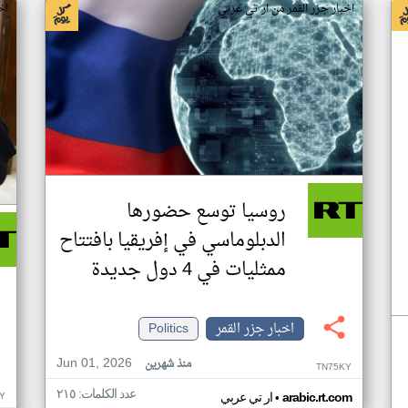
اخبار جزر القمر من ار تي عربي
اخ
روسيا توسع حضورها
الدبلوماسي في إفريقيا بافتتاح
ممثليات في 4 دول جديدة
اخبار جزر القمر
Politics
Jun 01, 2026
منذ شهرين
TN75KY
عدد الكلمات: ٢١٥
•
Y
arabic.rt.com
ار تي عربي