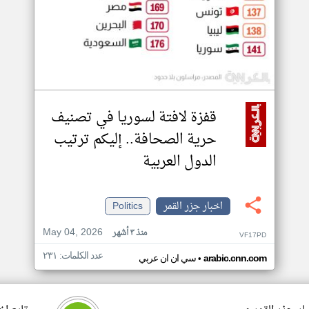
قفزة لافتة لسوريا في تصنيف
حرية الصحافة.. إليكم ترتيب
الدول العربية
اخبار جزر القمر
Politics
May 04, 2026
منذ ٣ أشهر
VF17PD
عدد الكلمات: ٢٣١
•
arabic.cnn.com
سي ان ان عربي