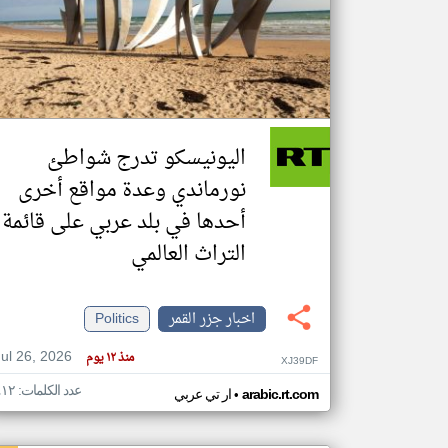
تعبر
المقالات
الموجوده
هنا عن
وجهة
اليونيسكو تدرج شواطئ
نظر
كاتبيها.
نورماندي وعدة مواقع أخرى
أحدها في بلد عربي على قائمة
التراث العالمي
اخبار جزر القمر
Politics
Jul 26, 2026
منذ ١٢ يوم
XJ39DF
عدد الكلمات: ٤١٢
•
arabic.rt.com
ار تي عربي