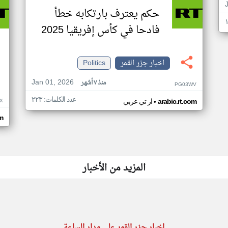
حكم يعترف بارتكابه خطأ
فادحا في كأس إفريقيا 2025
اخبار جزر القمر
Politics
Jan 01, 2026
منذ ٧ أشهر
PG03WV
عدد الكلمات: ٢٢٣
•
X
arabic.rt.com
ار تي عربي
om
المزيد من الأخبار
اخبار جزر القمر على مدار الساعة