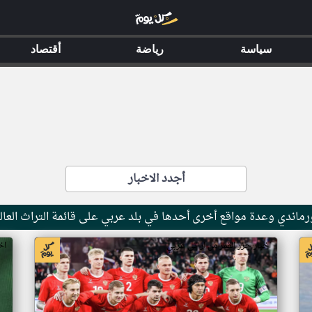
سياسة
رياضة
أقتصاد
أجدد الاخبار
ماندي وعدة مواقع أخرى أحدها في بلد عربي على قائمة التراث العال
اخبار جزر القمر من ار تي عربي
اخ