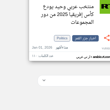
منتخب عربي وحيد يودع
كأس إفريقيا 2025 من دور
المجموعات
اخبار جزر القمر
Politics
Jan 01, 2026
منذ ٧ أشهر
YU55D
عدد الكلمات: ١١٠
•
arabic.rt.c
ار تي عربي