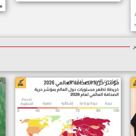
om
ر
اخبار جزر القمر من سي ان ان عربي
اخ