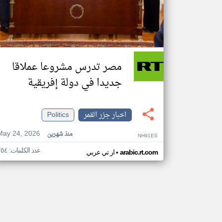
مصر تدرس مشروعا عملاقا
جديدا في دولة إفريقية
اخبار جزر القمر
Politics
May 24, 2026
منذ شهرين
NH91ES
عدد الكلمات: ٢٥٤
•
arabic.rt.com
ار تي عربي