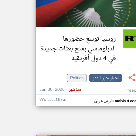
klyoum.com
تغيير الدولة
مصادر الأخبار من جزر القمر
روسيا توسع حضورها
اخبار جزر القمر على مدار الساعة
الدبلوماسي بفتح بعثات جديدة
أهم اخبار جزر القمر العاجلة والمباشرة
في 4 دول أفريقية
اخبار جزر القمر
Politics
Jun 30, 2026
منذ شهر
TG39
عدد الكلمات: ٢٢٨
•
arabic.rt.c
ار تي عربي