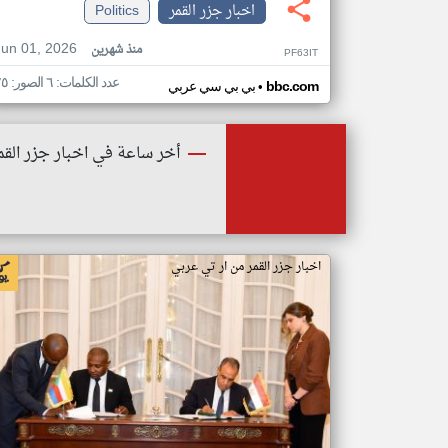
اخبار جزر القمر
Politics
Jun 01, 2026
منذ شهرين
PF63IT
عدد الكلمات: ٦ الصور: ٢٥
•
bbc.com
بي بي سي عربي
أخر ساعة في اخبار جزر القم
اخبار جزر القمر من ار تي عربي