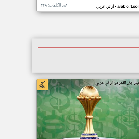
عدد الكلمات: ٣٢٨
•
arabic.rt.c
ار تي عربي
بار جزر القمر من ار تي عربي