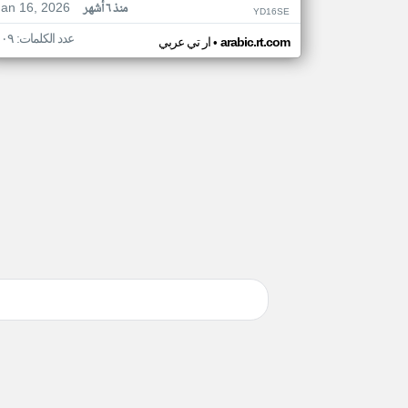
Jan 16, 2026
منذ ٦ أشهر
YD16SE
عدد الكلمات: ١٠٩
•
arabic.rt.com
ار تي عربي