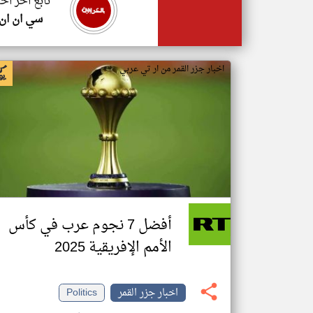
تابع اخر اخب
سي ان ان
اخبار جزر القمر من ار تي عربي
أفضل 7 نجوم عرب في كأس
الأمم الإفريقية 2025
اخبار جزر القمر
Politics