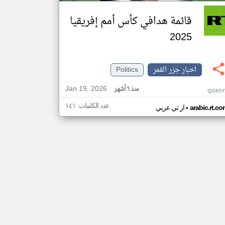
قائمة هدافي كأس أمم إفريقيا
2025
اخبار جزر القمر
Politics
Jan 19, 2026
منذ ٦ أشهر
QG60Y
عدد الكلمات: ١٤١
•
arabic.rt.c
ار تي عربي