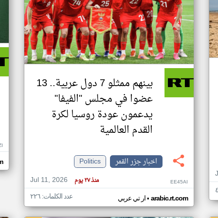
بينهم ممثلو 7 دول عربية.. 13
عضوا في مجلس "الفيفا"
يدعمون عودة روسيا لكرة
القدم العالمية
ZI
اخبار جزر القمر
Politics
om
Jul 11, 2026
منذ ٢٧ يوم
EE45AI
عدد الكلمات: ٢٢٦
•
arabic.rt.com
ار تي عربي