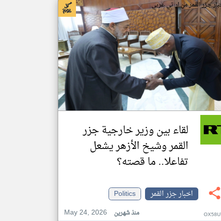
بار جزر القمر من ار تي عربي
لقاء بين وزير خارجية جزر
القمر وشيخ الأزهر يشعل
تفاعلا.. ما قصته؟
اخبار جزر القمر
Politics
May 24, 2026
منذ شهرين
OX58U