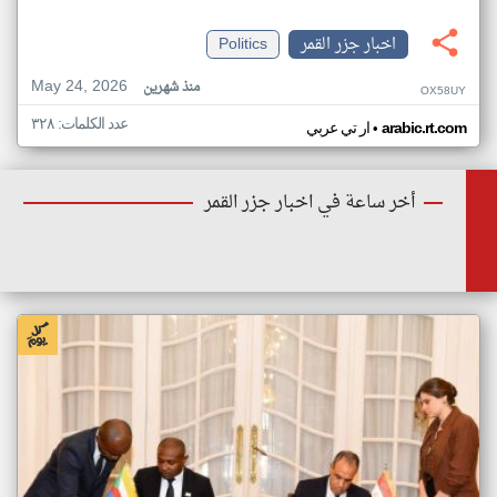
اخبار جزر القمر
Politics
May 24, 2026
منذ شهرين
OX58UY
عدد الكلمات: ٣٢٨
•
arabic.rt.com
ار تي عربي
أخر ساعة في اخبار جزر القمر