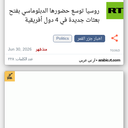
روسيا توسع حضورها الدبلوماسي بفتح
بعثات جديدة في 4 دول أفريقية
اخبار جزر القمر
Politics
Jun 30, 2026
منذ شهر
TG39ZI
عدد الكلمات: ٢٢٨
•
arabic.rt.com
ار تي عربي