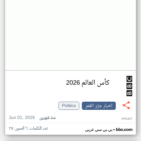
كأس العالم 2026
اخبار جزر القمر
Politics
Jun 01, 2026
منذ شهرين
PF63IT
عدد الكلمات: ٦ الصور: ٢٥
•
bbc.com
بي بي سي عربي