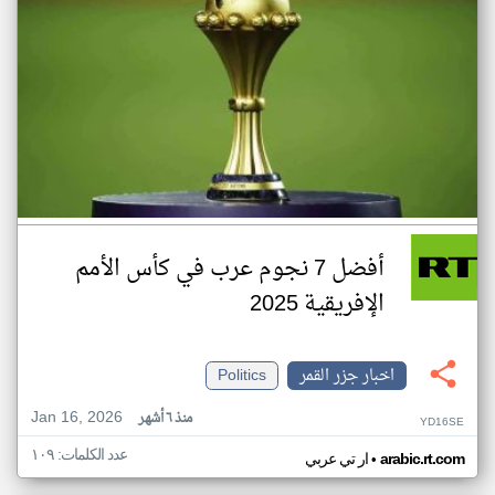
أفضل 7 نجوم عرب في كأس الأمم
الإفريقية 2025
اخبار جزر القمر
Politics
Jan 16, 2026
منذ ٦ أشهر
YD16SE
عدد الكلمات: ١٠٩
•
arabic.rt.com
ار تي عربي