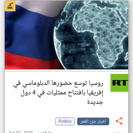
روسيا توسع حضورها الدبلوماسي في
إفريقيا بافتتاح ممثليات في 4 دول
جديدة
اخبار جزر القمر
Politics
Jun 01, 2026