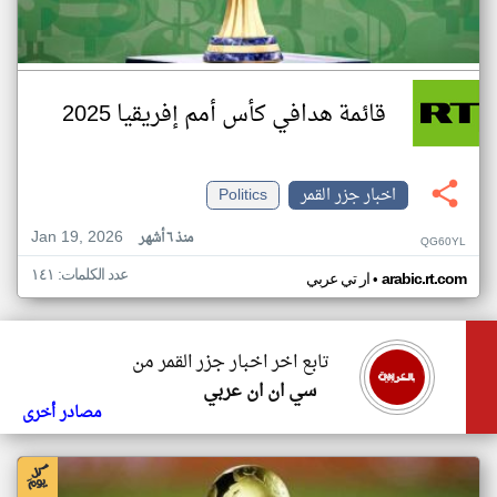
قائمة هدافي كأس أمم إفريقيا 2025
اخبار جزر القمر
Politics
Jan 19, 2026
منذ ٦ أشهر
QG60YL
عدد الكلمات: ١٤١
•
arabic.rt.com
ار تي عربي
تابع اخر اخبار جزر القمر من
سي ان ان عربي
مصادر أخرى