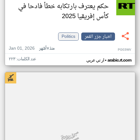
حكم يعترف بارتكابه خطأ فادحا في
كأس إفريقيا 2025
اخبار جزر القمر
Politics
Jan 01, 2026
منذ ٧ أشهر
PG03WV
عدد الكلمات: ٢٢٣
•
arabic.rt.com
ار تي عربي