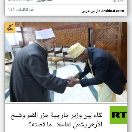
منذ شهرين
TN75KY
عدد الكلمات: ٢١٥
•
arabic.rt.com
ار تي عربي
لقاء بين وزير خارجية جزر القمر وشيخ
الأزهر يشعل تفاعلا.. ما قصته؟