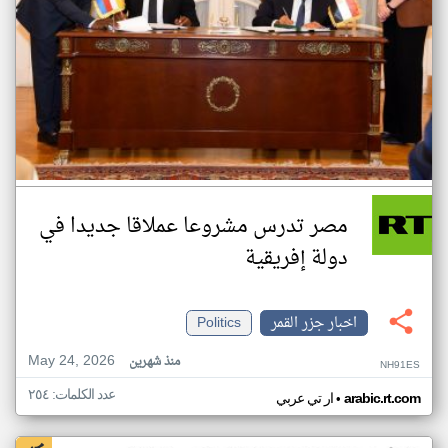
مصر تدرس مشروعا عملاقا جديدا في
دولة إفريقية
اخبار جزر القمر
Politics
May 24, 2026
منذ شهرين
NH91ES
عدد الكلمات: ٢٥٤
•
arabic.rt.com
ار تي عربي