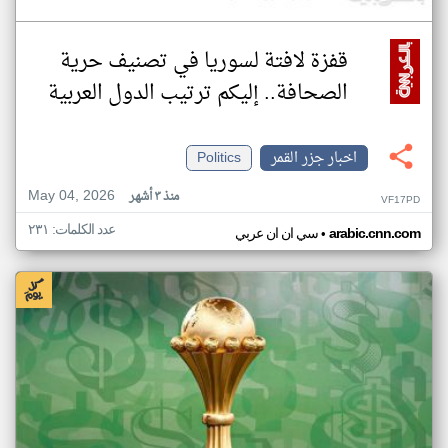
قفزة لافتة لسوريا في تصنيف حرية
الصحافة.. إليكم ترتيب الدول العربية
اخبار جزر القمر
Politics
May 04, 2026
منذ ٣ أشهر
VF17PD
عدد الكلمات: ٢٣١
•
arabic.cnn.com
سي ان ان عربي