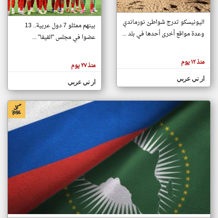
اليونيسكو تدرج شواطئ نورماندي
بينهم ممثلو 7 دول عربية.. 13
klyoum.com
وعدة مواقع أخرى أحدها في بلد ...
تغيير الدولة
عضوا في مجلس "الفيفا" ...
تعبر
مصادر الأخبار من جزر القمر
المقالات
الموجوده
اخبار جزر القمر على مدار الساعة
منذ ١٢ يوم
هنا عن
منذ ٢٧ يوم
وجهة
نظر
أهم اخبار جزر القمر العاجلة والمباشرة
ار تي عربي
كاتبيها.
ار تي عربي