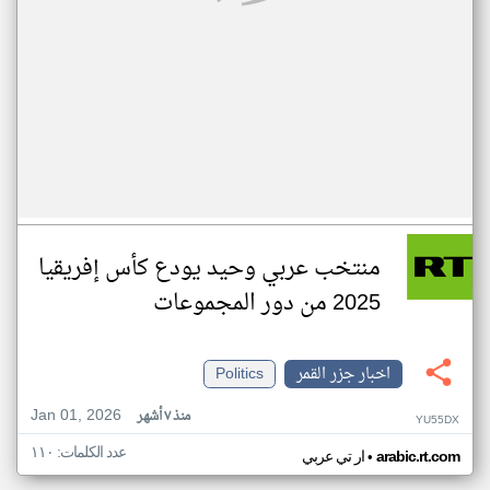
منتخب عربي وحيد يودع كأس إفريقيا
2025 من دور المجموعات
اخبار جزر القمر
Politics
Jan 01, 2026
منذ ٧ أشهر
YU55DX
عدد الكلمات: ١١٠
•
arabic.rt.com
ار تي عربي