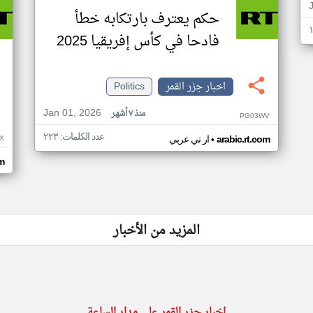
حكم يعترف بارتكابه خطأ
فادحا في كأس إفريقيا 2025
اخبار جزر القمر
Politics
Jan 01, 2026
منذ ٧ أشهر
PG03WV
عدد الكلمات: ٢٢٣
•
X
arabic.rt.com
ار تي عربي
om
المزيد من الأخبار
اخبار جزر القمر على مدار الساعة