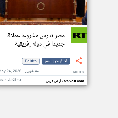
مصر تدرس مشروعا عملاقا
جديدا في دولة إفريقية
اخبار جزر القمر
Politics
May 24, 2026
منذ شهرين
NH91ES
عدد الكلمات: ٢٥٤
•
arabic.rt.com
ار تي عربي