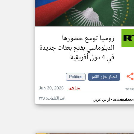
klyoum.com
تغيير الدولة
مصادر الأخبار من جزر القمر
روسيا توسع حضورها
اخبار جزر القمر على مدار الساعة
الدبلوماسي بفتح بعثات جديدة
أهم اخبار جزر القمر العاجلة والمباشرة
في 4 دول أفريقية
اخبار جزر القمر
Politics
Jun 30, 2026
منذ شهر
TG39
عدد الكلمات: ٢٢٨
•
arabic.rt.c
ار تي عربي