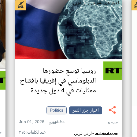
اخبار جزر القمر من ار تي عربي
اخ
روسيا توسع حضورها
الدبلوماسي في إفريقيا بافتتاح
ممثليات في 4 دول جديدة
اخبار جزر القمر
Politics
Jun 01, 2026
منذ شهرين
TN75KY
عدد الكلمات: ٢١٥
•
Y
arabic.rt.com
ار تي عربي