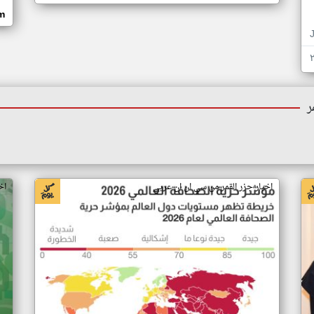
om
ر
اخبار جزر القمر من سي ان ان عربي
اخ