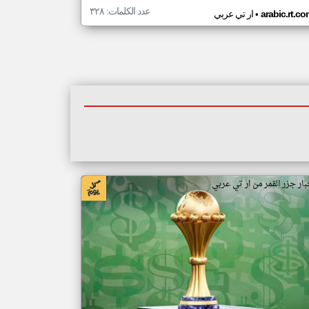
عدد الكلمات: ٣٢٨
•
arabic.rt.c
ار تي عربي
بار جزر القمر من ار تي عربي