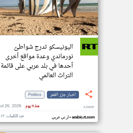
تعبر
المقالات
الموجوده
هنا عن
وجهة
اليونيسكو تدرج شواطئ
نظر
كاتبيها.
نورماندي وعدة مواقع أخرى
أحدها في بلد عربي على قائمة
التراث العالمي
اخبار جزر القمر
Politics
Jul 26, 2026
منذ ١١ يوم
XJ39DF
عدد الكلمات: ٤١٢
•
arabic.rt.com
ار تي عربي