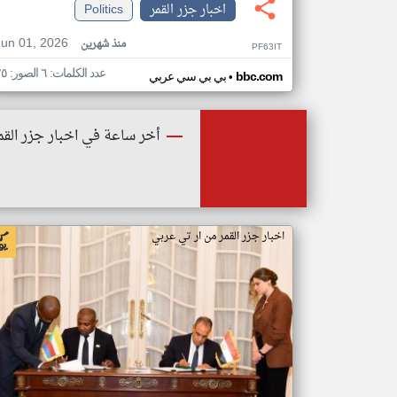
اخبار جزر القمر
Politics
Jun 01, 2026
منذ شهرين
PF63IT
عدد الكلمات: ٦ الصور: ٢٥
•
bbc.com
بي بي سي عربي
أخر ساعة في اخبار جزر القم
اخبار جزر القمر من ار تي عربي