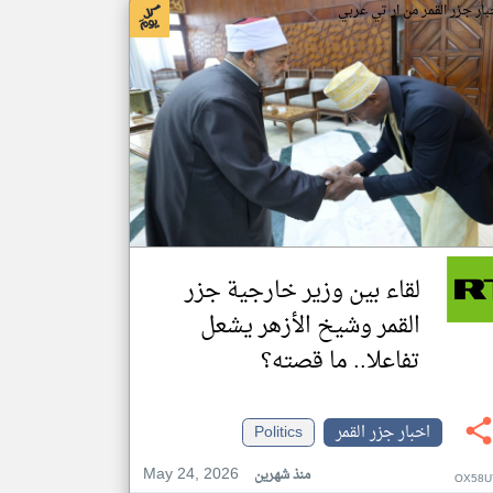
بار جزر القمر من ار تي عربي
لقاء بين وزير خارجية جزر
القمر وشيخ الأزهر يشعل
تفاعلا.. ما قصته؟
اخبار جزر القمر
Politics
May 24, 2026
منذ شهرين
OX58U