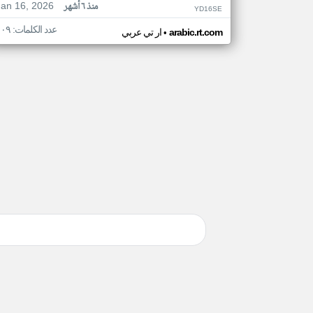
Jan 16, 2026
منذ ٦ أشهر
YD16SE
عدد الكلمات: ١٠٩
•
arabic.rt.com
ار تي عربي