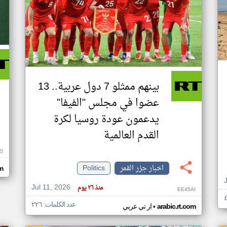
بينهم ممثلو 7 دول عربية.. 13
عضوا في مجلس "الفيفا"
يدعمون عودة روسيا لكرة
القدم العالمية
ZI
اخبار جزر القمر
Politics
om
Jul 11, 2026
منذ ٢٦ يوم
EE45AI
عدد الكلمات: ٢٢٦
•
arabic.rt.com
ار تي عربي