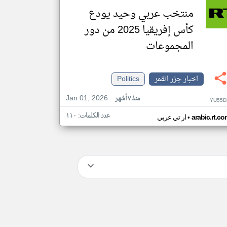
منتخب عربي وحيد يودع
كأس إفريقيا 2025 من دور
المجموعات
اخبار جزر القمر
Politics
Jan 01, 2026
منذ ٧ أشهر
YU55D
عدد الكلمات: ١١٠
•
arabic.rt.c
ار تي عربي