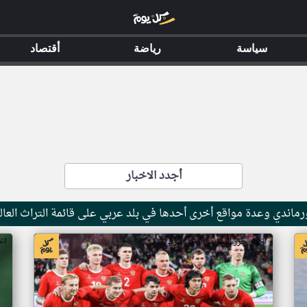
سياسة
رياضة
أقتصاد
أجدد الاخبار
ماندي وعدة مواقع أخرى أحدها في بلد عربي على قائمة التراث العال
اخبار جزر القمر من ار تي عربي
اخ