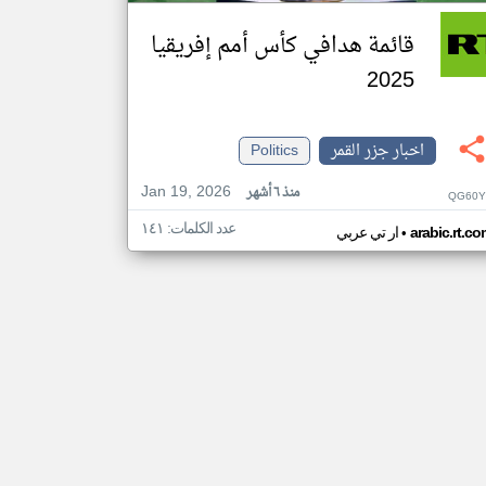
قائمة هدافي كأس أمم إفريقيا
2025
اخبار جزر القمر
Politics
Jan 19, 2026
منذ ٦ أشهر
QG60Y
عدد الكلمات: ١٤١
•
arabic.rt.c
ار تي عربي