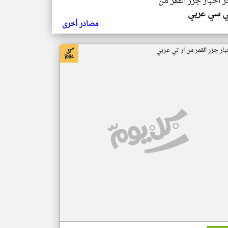
ر اخبار جزر القمر من
ي سي عربي
مصادر أخرى
بار جزر القمر من ار تي عربي