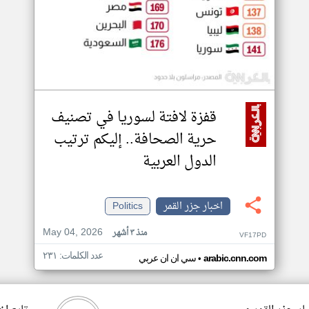
قفزة لافتة لسوريا في تصنيف
حرية الصحافة.. إليكم ترتيب
الدول العربية
اخبار جزر القمر
Politics
May 04, 2026
منذ ٣ أشهر
VF17PD
عدد الكلمات: ٢٣١
•
arabic.cnn.com
سي ان ان عربي