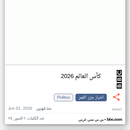
كأس العالم 2026
اخبار جزر القمر
Politics
Jun 01, 2026
منذ شهرين
PF63IT
عدد الكلمات: ٦ الصور: ٢٥
•
bbc.com
بي بي سي عربي