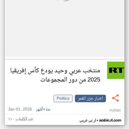
منتخب عربي وحيد يودع كأس إفريقيا
2025 من دور المجموعات
اخبار جزر القمر
Politics
Jan 01, 2026
منذ ٧ أشهر
YU55DX
عدد الكلمات: ١١٠
•
arabic.rt.com
ار تي عربي