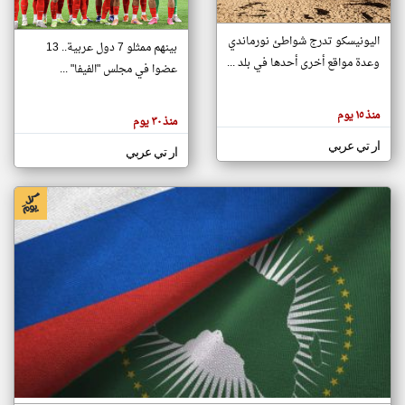
اليونيسكو تدرج شواطئ نورماندي
بينهم ممثلو 7 دول عربية.. 13
klyoum.com
وعدة مواقع أخرى أحدها في بلد ...
تغيير الدولة
عضوا في مجلس "الفيفا" ...
تعبر
مصادر الأخبار من جزر القمر
المقالات
الموجوده
اخبار جزر القمر على مدار الساعة
منذ ١٥ يوم
هنا عن
منذ ٣٠ يوم
وجهة
نظر
أهم اخبار جزر القمر العاجلة والمباشرة
ار تي عربي
كاتبيها.
ار تي عربي