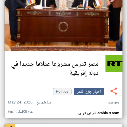
مصر تدرس مشروعا عملاقا جديدا في
دولة إفريقية
اخبار جزر القمر
Politics
May 24, 2026
منذ شهرين
NH91ES
عدد الكلمات: ٢٥٤
•
arabic.rt.com
ار تي عربي