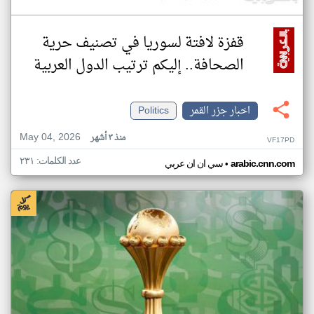
قفزة لافتة لسوريا في تصنيف حرية
الصحافة.. إليكم ترتيب الدول العربية
اخبار جزر القمر
Politics
May 04, 2026
منذ ٣ أشهر
VF17PD
عدد الكلمات: ٢٣١
•
arabic.cnn.com
سي ان ان عربي