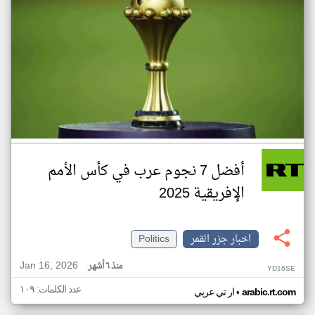
أفضل 7 نجوم عرب في كأس الأمم
الإفريقية 2025
اخبار جزر القمر
Politics
Jan 16, 2026
منذ ٦ أشهر
YD16SE
عدد الكلمات: ١٠٩
•
arabic.rt.com
ار تي عربي