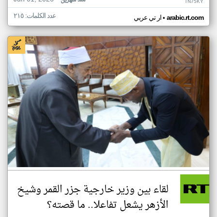
منذ شهرين
TN75KY
عدد الكلمات: ٢١٥
•
arabic.rt.com
ار تي عربي
لقاء بين وزير خارجية جزر القمر وشيخ
الأزهر يشعل تفاعلا.. ما قصته؟