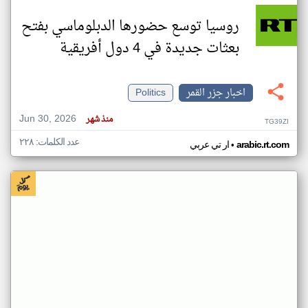
روسيا توسع حضورها الدبلوماسي بفتح
بعثات جديدة في 4 دول أفريقية
اخبار جزر القمر
Politics
Jun 30, 2026
منذ شهر
TG39ZI
عدد الكلمات: ٢٢٨
•
arabic.rt.com
ار تي عربي