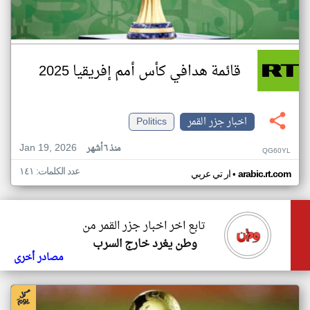
قائمة هدافي كأس أمم إفريقيا 2025
اخبار جزر القمر
Politics
Jan 19, 2026
منذ ٦ أشهر
QG60YL
عدد الكلمات: ١٤١
•
arabic.rt.com
ار تي عربي
تابع اخر اخبار جزر القمر من
وطن يغرد خارج السرب
مصادر أخرى