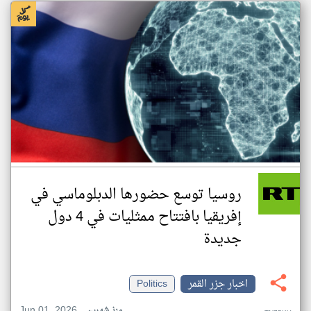
روسيا توسع حضورها الدبلوماسي في
إفريقيا بافتتاح ممثليات في 4 دول
جديدة
اخبار جزر القمر
Politics
Jun 01, 2026