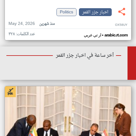
اخبار جزر القمر
Politics
May 24, 2026
منذ شهرين
OX58UY
عدد الكلمات: ٣٢٨
•
arabic.rt.com
ار تي عربي
أخر ساعة في اخبار جزر القمر