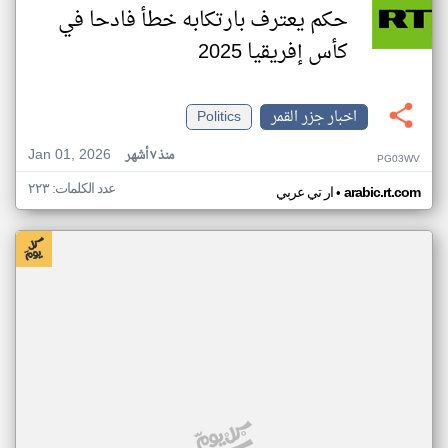
حكم يعترف بارتكابه خطأ فادحا في
كأس إفريقيا 2025
اخبار جزر القمر
Politics
Jan 01, 2026
منذ ٧ أشهر
PG03WV
عدد الكلمات: ٢٢٣
•
arabic.rt.com
ار تي عربي