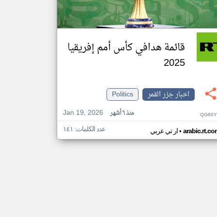
قائمة هدافي كأس أمم إفريقيا
2025
اخبار جزر القمر
Politics
Jan 19, 2026
منذ ٦ أشهر
QG60Y
عدد الكلمات: ١٤١
•
arabic.rt.c
ار تي عربي