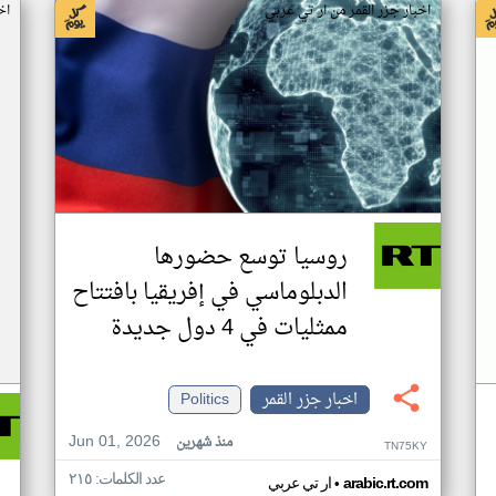
اخبار جزر القمر من ار تي عربي
اخ
روسيا توسع حضورها
الدبلوماسي في إفريقيا بافتتاح
ممثليات في 4 دول جديدة
اخبار جزر القمر
Politics
Jun 01, 2026
منذ شهرين
TN75KY
عدد الكلمات: ٢١٥
•
arabic.rt.com
ار تي عربي