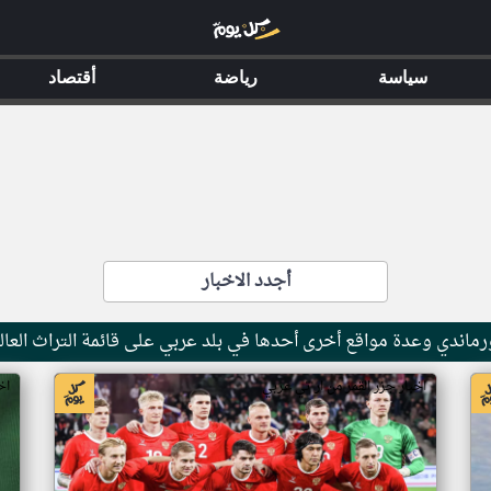
سياسة
رياضة
أقتصاد
أجدد الاخبار
ماندي وعدة مواقع أخرى أحدها في بلد عربي على قائمة التراث العال
اخبار جزر القمر من ار تي عربي
اخ