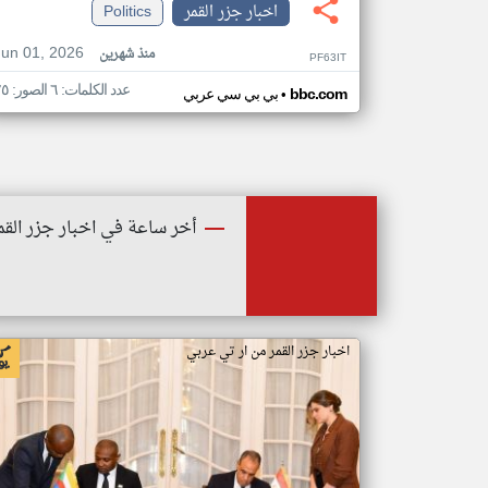
اخبار جزر القمر
Politics
Jun 01, 2026
منذ شهرين
PF63IT
عدد الكلمات: ٦ الصور: ٢٥
•
bbc.com
بي بي سي عربي
أخر ساعة في اخبار جزر القم
اخبار جزر القمر من ار تي عربي