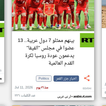
بينهم ممثلو 7 دول عربية.. 13
عضوا في مجلس "الفيفا"
يدعمون عودة روسيا لكرة
القدم العالمية
ZI
اخبار جزر القمر
Politics
om
Jul 11, 2026
منذ ٢٦ يوم
EE45AI
عدد الكلمات: ٢٢٦
•
arabic.rt.com
ار تي عربي