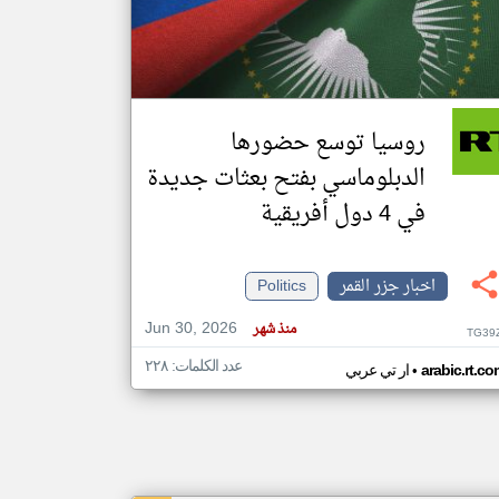
klyoum.com
تغيير الدولة
مصادر الأخبار من جزر القمر
روسيا توسع حضورها
اخبار جزر القمر على مدار الساعة
الدبلوماسي بفتح بعثات جديدة
أهم اخبار جزر القمر العاجلة والمباشرة
في 4 دول أفريقية
اخبار جزر القمر
Politics
Jun 30, 2026
منذ شهر
TG39
عدد الكلمات: ٢٢٨
•
arabic.rt.c
ار تي عربي