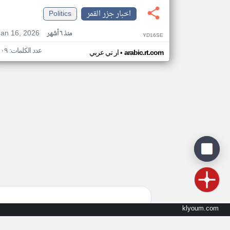
اخبار جزر القمر
Politics
Jan 16, 2026
منذ ٦ أشهر
YD16SE
عدد الكلمات: ١٠٩
•
arabic.rt.com
ار تي عربي
klyoum.com