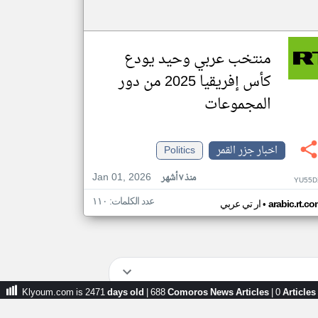
منتخب عربي وحيد يودع
كأس إفريقيا 2025 من دور
المجموعات
اخبار جزر القمر
Politics
Jan 01, 2026
منذ ٧ أشهر
YU55D
عدد الكلمات: ١١٠
•
arabic.rt.c
ار تي عربي
Klyoum.com is 2471
days old
|
688
Comoros News Articles
|
0
Articles