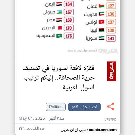
قفزة لافتة لسوريا في تصنيف
حرية الصحافة.. إليكم ترتيب
الدول العربية
اخبار جزر القمر
Politics
May 04, 2026
منذ ٣ أشهر
VF17PD
عدد الكلمات: ٢٣١
•
arabic.cnn.com
سي ان ان عربي