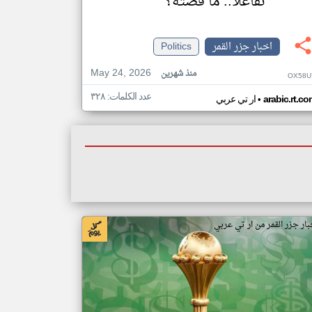
تفاعلا.. ما قصته؟
اخبار جزر القمر
Politics
May 24, 2026
منذ شهرين
OX58U
عدد الكلمات: ٣٢٨
•
arabic.rt.c
ار تي عربي
بار جزر القمر من ار تي عربي