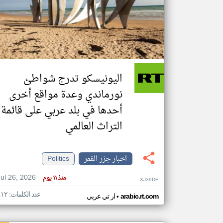
تعبر
المقالات
الموجوده
هنا عن
وجهة
اليونيسكو تدرج شواطئ
نظر
كاتبيها.
نورماندي وعدة مواقع أخرى
أحدها في بلد عربي على قائمة
التراث العالمي
اخبار جزر القمر
Politics
Jul 26, 2026
منذ ١١ يوم
XJ39DF
عدد الكلمات: ٤١٢
•
arabic.rt.com
ار تي عربي