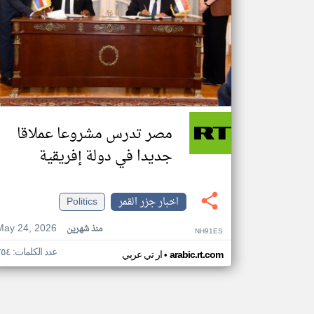
مصر تدرس مشروعا عملاقا
جديدا في دولة إفريقية
اخبار جزر القمر
Politics
May 24, 2026
منذ شهرين
NH91ES
عدد الكلمات: ٢٥٤
•
arabic.rt.com
ار تي عربي