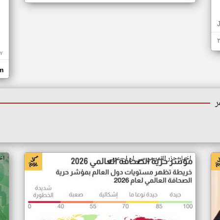
Y
om
ر
اخبار جزر القمر من سي ان ان عربي
اخ