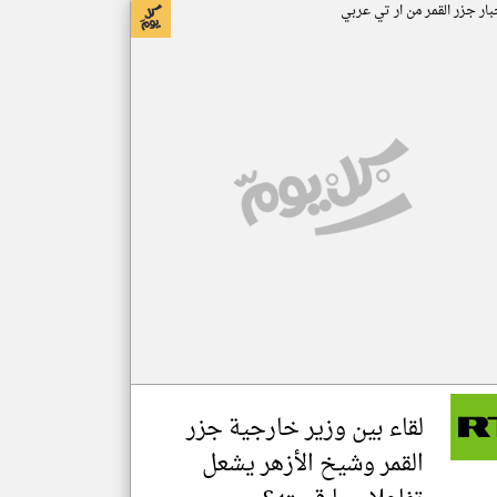
بار جزر القمر من ار تي عربي
لقاء بين وزير خارجية جزر
القمر وشيخ الأزهر يشعل