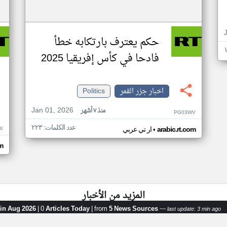
حكم يعترف بارتكابه خطأ
فادحا في كأس إفريقيا 2025
اخبار جزر القمر
Politics
Jan 01, 2026
منذ ٧ أشهر
PG03WV
عدد الكلمات: ٢٢٣
•
X
arabic.rt.com
ار تي عربي
om
المزيد من الأخبار
 in Aug 2026
|
0
Articles Today
|
from
5 News Sources
~~ last update: 3 min ago