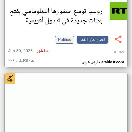
روسيا توسع حضورها الدبلوماسي بفتح
بعثات جديدة في 4 دول أفريقية
اخبار جزر القمر
Politics
Jun 30, 2026
منذ شهر
TG39ZI
عدد الكلمات: ٢٢٨
•
arabic.rt.com
ار تي عربي