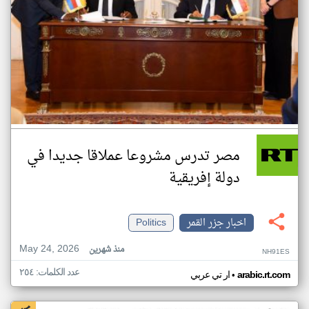
مصر تدرس مشروعا عملاقا جديدا في
دولة إفريقية
اخبار جزر القمر
Politics
May 24, 2026
منذ شهرين
NH91ES
عدد الكلمات: ٢٥٤
•
arabic.rt.com
ار تي عربي