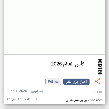
كأس العالم 2026
اخبار جزر القمر
Politics
Jun 01, 2026
منذ شهرين
PF63IT
عدد الكلمات: ٦ الصور: ٢٥
•
bbc.com
بي بي سي عربي