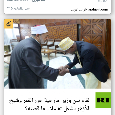
منذ شهرين
TN75KY
عدد الكلمات: ٢١٥
•
arabic.rt.com
ار تي عربي
لقاء بين وزير خارجية جزر القمر وشيخ
الأزهر يشعل تفاعلا.. ما قصته؟