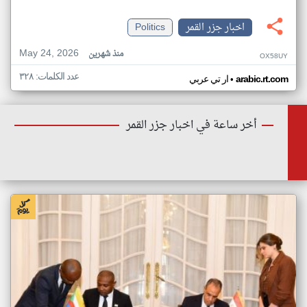
اخبار جزر القمر
Politics
May 24, 2026
منذ شهرين
OX58UY
عدد الكلمات: ٣٢٨
•
arabic.rt.com
ار تي عربي
أخر ساعة في اخبار جزر القمر