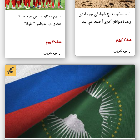
اليونيسكو تدرج شواطئ نورماندي
بينهم ممثلو 7 دول عربية.. 13
klyoum.com
وعدة مواقع أخرى أحدها في بلد ...
تغيير الدولة
عضوا في مجلس "الفيفا" ...
تعبر
مصادر الأخبار من جزر القمر
المقالات
الموجوده
اخبار جزر القمر على مدار الساعة
منذ ١٣ يوم
هنا عن
منذ ٢٨ يوم
وجهة
نظر
أهم اخبار جزر القمر العاجلة والمباشرة
ار تي عربي
كاتبيها.
ار تي عربي