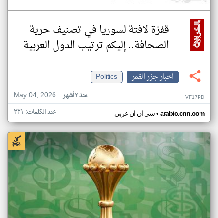
قفزة لافتة لسوريا في تصنيف حرية
الصحافة.. إليكم ترتيب الدول العربية
اخبار جزر القمر
Politics
May 04, 2026
منذ ٣ أشهر
VF17PD
عدد الكلمات: ٢٣١
•
arabic.cnn.com
سي ان ان عربي