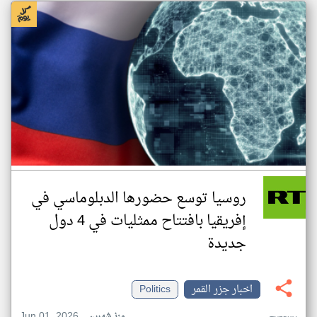
روسيا توسع حضورها الدبلوماسي في
إفريقيا بافتتاح ممثليات في 4 دول
جديدة
اخبار جزر القمر
Politics
Jun 01, 2026