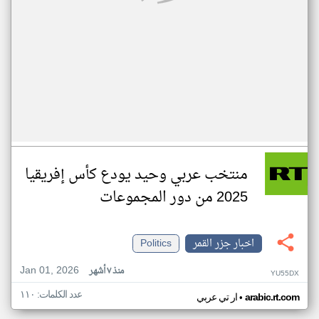
منتخب عربي وحيد يودع كأس إفريقيا
2025 من دور المجموعات
اخبار جزر القمر
Politics
Jan 01, 2026
منذ ٧ أشهر
YU55DX
عدد الكلمات: ١١٠
•
arabic.rt.com
ار تي عربي