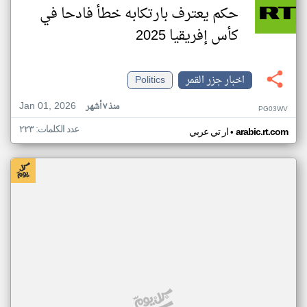
حكم يعترف بارتكابه خطأ فادحا في
كأس إفريقيا 2025
اخبار جزر القمر
Politics
Jan 01, 2026
منذ ٧ أشهر
PG03WV
عدد الكلمات: ٢٢٣
•
arabic.rt.com
ار تي عربي