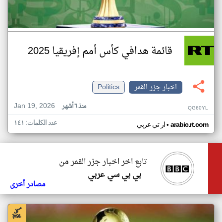
قائمة هدافي كأس أمم إفريقيا 2025
اخبار جزر القمر
Politics
Jan 19, 2026
منذ ٦ أشهر
QG60YL
عدد الكلمات: ١٤١
•
arabic.rt.com
ار تي عربي
تابع اخر اخبار جزر القمر من
بي بي سي عربي
مصادر أخرى