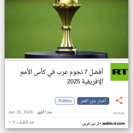
أفضل 7 نجوم عرب في كأس الأمم
الإفريقية 2025
اخبار جزر القمر
Politics
Jan 16, 2026
منذ ٦ أشهر
YD16SE
عدد الكلمات: ١٠٩
•
arabic.rt.com
ار تي عربي