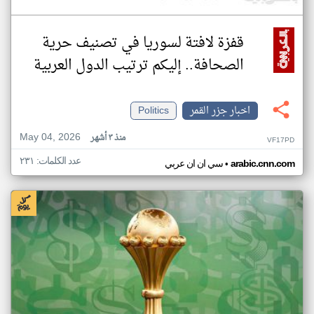
قفزة لافتة لسوريا في تصنيف حرية
الصحافة.. إليكم ترتيب الدول العربية
اخبار جزر القمر
Politics
May 04, 2026
منذ ٣ أشهر
VF17PD
عدد الكلمات: ٢٣١
•
arabic.cnn.com
سي ان ان عربي