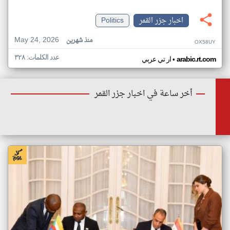
اخبار جزر القمر
Politics
May 24, 2026
منذ شهرين
OX58UY
عدد الكلمات: ٣٢٨
•
arabic.rt.com
ار تي عربي
أخر ساعة في اخبار جزر القمر