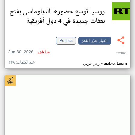
روسيا توسع حضورها الدبلوماسي بفتح
بعثات جديدة في 4 دول أفريقية
اخبار جزر القمر
Politics
Jun 30, 2026
منذ شهر
TG39ZI
عدد الكلمات: ٢٢٨
•
arabic.rt.com
ار تي عربي