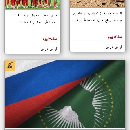
اليونيسكو تدرج شواطئ نورماندي
بينهم ممثلو 7 دول عربية.. 13
klyoum.com
وعدة مواقع أخرى أحدها في بلد ...
تغيير الدولة
عضوا في مجلس "الفيفا" ...
تعبر
مصادر الأخبار من جزر القمر
المقالات
الموجوده
اخبار جزر القمر على مدار الساعة
منذ ١٣ يوم
هنا عن
منذ ٢٨ يوم
وجهة
نظر
أهم اخبار جزر القمر العاجلة والمباشرة
ار تي عربي
كاتبيها.
ار تي عربي