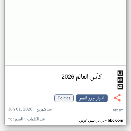
كأس العالم 2026
اخبار جزر القمر
Politics
Jun 01, 2026
منذ شهرين
PF63IT
عدد الكلمات: ٦ الصور: ٢٥
•
bbc.com
بي بي سي عربي