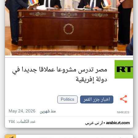
مصر تدرس مشروعا عملاقا جديدا في
دولة إفريقية
اخبار جزر القمر
Politics
May 24, 2026
منذ شهرين
NH91ES
عدد الكلمات: ٢٥٤
•
arabic.rt.com
ار تي عربي