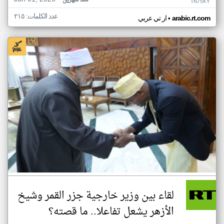
منذ شهرين
TN75KY
عدد الكلمات: ٢١٥
•
arabic.rt.com
ار تي عربي
لقاء بين وزير خارجية جزر القمر وشيخ
الأزهر يشعل تفاعلا.. ما قصته؟