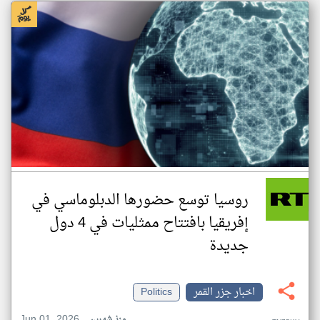
روسيا توسع حضورها الدبلوماسي في
إفريقيا بافتتاح ممثليات في 4 دول
جديدة
اخبار جزر القمر
Politics
Jun 01, 2026