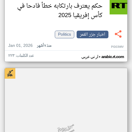
حكم يعترف بارتكابه خطأ فادحا في
كأس إفريقيا 2025
اخبار جزر القمر
Politics
Jan 01, 2026
منذ ٧ أشهر
PG03WV
عدد الكلمات: ٢٢٣
•
arabic.rt.com
ار تي عربي