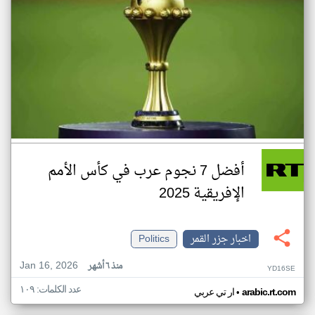
أفضل 7 نجوم عرب في كأس الأمم
الإفريقية 2025
اخبار جزر القمر
Politics
Jan 16, 2026
منذ ٦ أشهر
YD16SE
عدد الكلمات: ١٠٩
•
arabic.rt.com
ار تي عربي