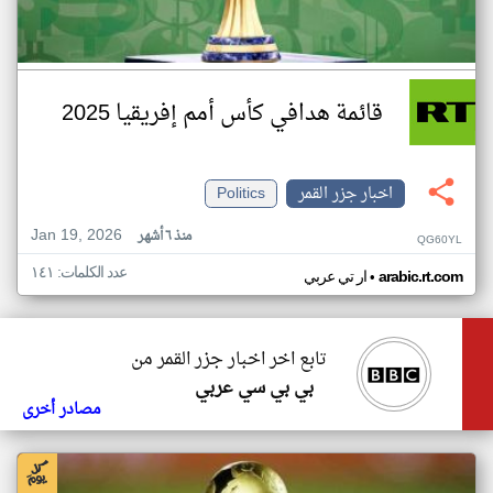
قائمة هدافي كأس أمم إفريقيا 2025
اخبار جزر القمر
Politics
Jan 19, 2026
منذ ٦ أشهر
QG60YL
عدد الكلمات: ١٤١
•
arabic.rt.com
ار تي عربي
تابع اخر اخبار جزر القمر من
بي بي سي عربي
مصادر أخرى