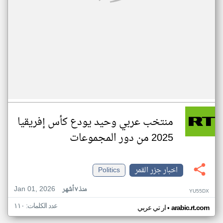
منتخب عربي وحيد يودع كأس إفريقيا
2025 من دور المجموعات
اخبار جزر القمر
Politics
Jan 01, 2026
منذ ٧ أشهر
YU55DX
عدد الكلمات: ١١٠
•
arabic.rt.com
ار تي عربي