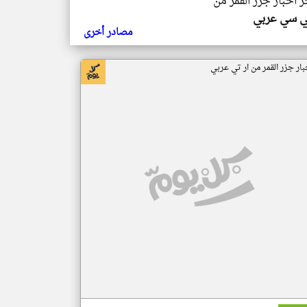
ر اخبار جزر القمر من
ي سي عربي
مصادر أخرى
بار جزر القمر من ار تي عربي