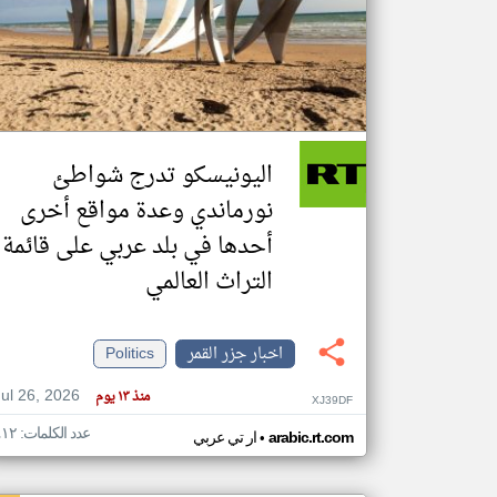
تعبر
المقالات
الموجوده
هنا عن
وجهة
اليونيسكو تدرج شواطئ
نظر
كاتبيها.
نورماندي وعدة مواقع أخرى
أحدها في بلد عربي على قائمة
التراث العالمي
اخبار جزر القمر
Politics
Jul 26, 2026
منذ ١٣ يوم
XJ39DF
عدد الكلمات: ٤١٢
•
arabic.rt.com
ار تي عربي