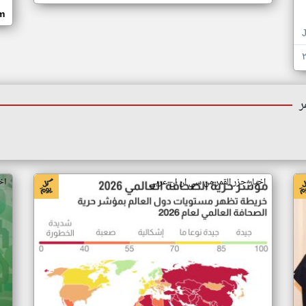
om
ر
اخبار جزر القمر من سي ان ان عربي
اخ