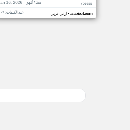
Jan 16, 2026
منذ ٦ أشهر
YD16SE
عدد الكلمات: ١٠٩
•
arabic.rt.com
ار تي عربي