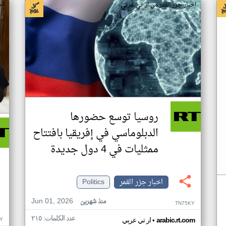
اخبار جزر القمر من ار تي عربي
اخ
روسيا توسع حضورها
الدبلوماسي في إفريقيا بافتتاح
ممثليات في 4 دول جديدة
اخبار جزر القمر
Politics
Jun 01, 2026
منذ شهرين
TN75KY
عدد الكلمات: ٢١٥
•
Y
arabic.rt.com
ار تي عربي