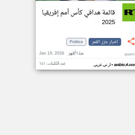
قائمة هدافي كأس أمم إفريقيا
2025
اخبار جزر القمر
Politics
Jan 19, 2026
منذ ٦ أشهر
QG60Y
عدد الكلمات: ١٤١
•
arabic.rt.c
ار تي عربي