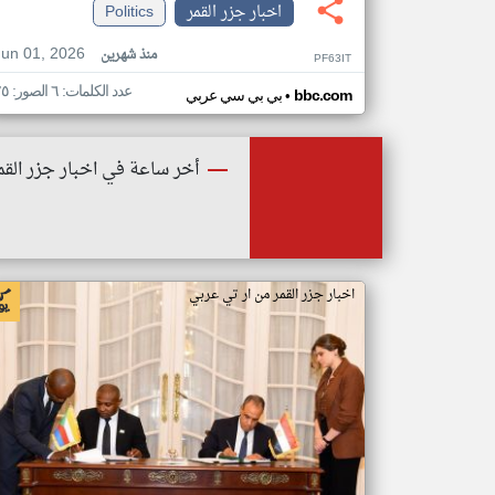
اخبار جزر القمر
Politics
Jun 01, 2026
منذ شهرين
PF63IT
عدد الكلمات: ٦ الصور: ٢٥
•
bbc.com
بي بي سي عربي
أخر ساعة في اخبار جزر القم
اخبار جزر القمر من ار تي عربي