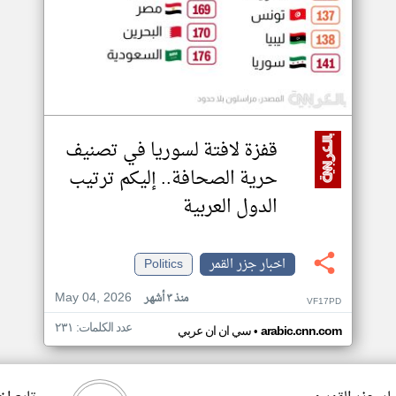
قفزة لافتة لسوريا في تصنيف
حرية الصحافة.. إليكم ترتيب
الدول العربية
اخبار جزر القمر
Politics
May 04, 2026
منذ ٣ أشهر
VF17PD
عدد الكلمات: ٢٣١
•
arabic.cnn.com
سي ان ان عربي