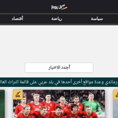
سياسة
رياضة
أقتصاد
أجدد الاخبار
ماندي وعدة مواقع أخرى أحدها في بلد عربي على قائمة التراث العال
اخبار جزر القمر من ار تي عربي
اخ