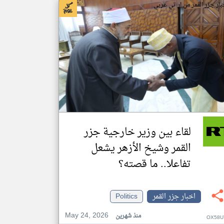
بار جزر القمر من ار تي عربي
لقاء بين وزير خارجية جزر
القمر وشيخ الأزهر يشعل
تفاعلا.. ما قصته؟
اخبار جزر القمر
Politics
May 24, 2026
منذ شهرين
OX58U