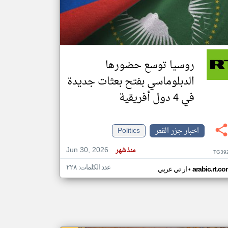
klyoum.com
تغيير الدولة
مصادر الأخبار من جزر القمر
روسيا توسع حضورها
اخبار جزر القمر على مدار الساعة
الدبلوماسي بفتح بعثات جديدة
أهم اخبار جزر القمر العاجلة والمباشرة
في 4 دول أفريقية
اخبار جزر القمر
Politics
Jun 30, 2026
منذ شهر
TG39
عدد الكلمات: ٢٢٨
•
arabic.rt.c
ار تي عربي