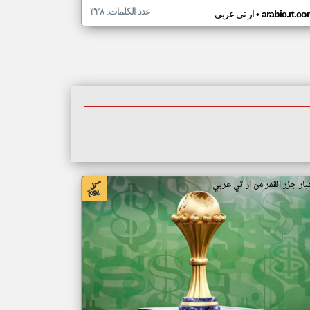
عدد الكلمات: ٣٢٨
•
arabic.rt.c
ار تي عربي
بار جزر القمر من ار تي عربي