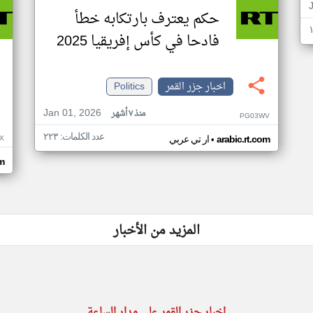
حكم يعترف بارتكابه خطأ
فادحا في كأس إفريقيا 2025
اخبار جزر القمر
Politics
Jan 01, 2026
منذ ٧ أشهر
PG03WV
عدد الكلمات: ٢٢٣
•
X
arabic.rt.com
ار تي عربي
om
المزيد من الأخبار
اخبار جزر القمر على مدار الساعة