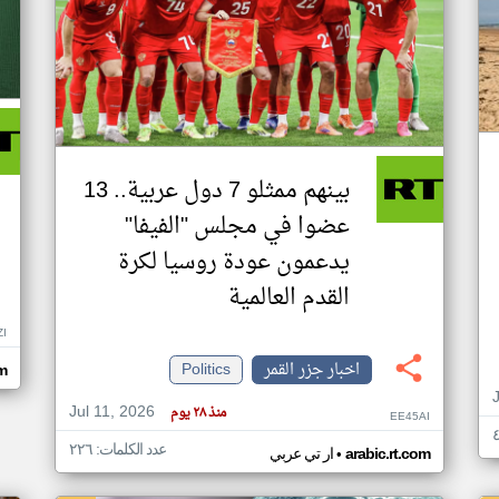
بينهم ممثلو 7 دول عربية.. 13
عضوا في مجلس "الفيفا"
يدعمون عودة روسيا لكرة
القدم العالمية
ZI
اخبار جزر القمر
Politics
om
Jul 11, 2026
منذ ٢٨ يوم
EE45AI
عدد الكلمات: ٢٢٦
•
arabic.rt.com
ار تي عربي