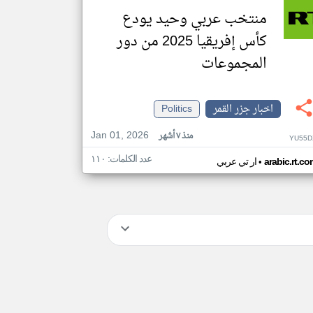
منتخب عربي وحيد يودع
كأس إفريقيا 2025 من دور
المجموعات
اخبار جزر القمر
Politics
Jan 01, 2026
منذ ٧ أشهر
YU55D
عدد الكلمات: ١١٠
•
arabic.rt.c
ار تي عربي