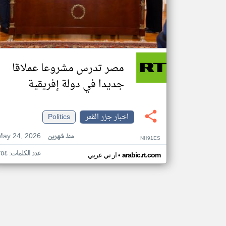
مصر تدرس مشروعا عملاقا
جديدا في دولة إفريقية
اخبار جزر القمر
Politics
May 24, 2026
منذ شهرين
NH91ES
عدد الكلمات: ٢٥٤
•
arabic.rt.com
ار تي عربي