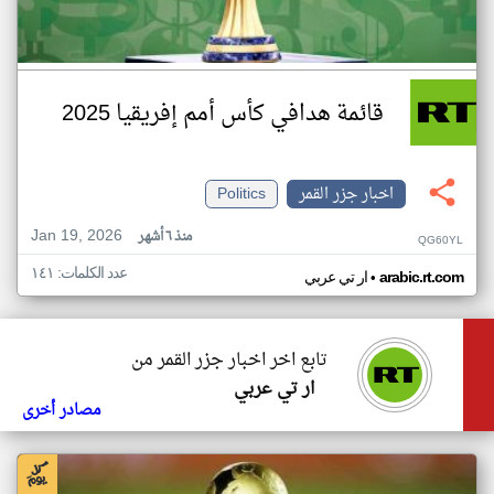
قائمة هدافي كأس أمم إفريقيا 2025
اخبار جزر القمر
Politics
Jan 19, 2026
منذ ٦ أشهر
QG60YL
عدد الكلمات: ١٤١
•
arabic.rt.com
ار تي عربي
تابع اخر اخبار جزر القمر من
ار تي عربي
مصادر أخرى