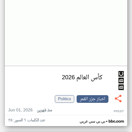
كأس العالم 2026
اخبار جزر القمر
Politics
Jun 01, 2026
منذ شهرين
PF63IT
عدد الكلمات: ٦ الصور: ٢٥
•
bbc.com
بي بي سي عربي