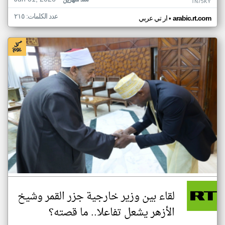
منذ شهرين
TN75KY
عدد الكلمات: ٢١٥
•
arabic.rt.com
ار تي عربي
لقاء بين وزير خارجية جزر القمر وشيخ
الأزهر يشعل تفاعلا.. ما قصته؟