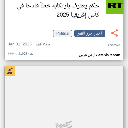
حكم يعترف بارتكابه خطأ فادحا في
كأس إفريقيا 2025
اخبار جزر القمر
Politics
Jan 01, 2026
منذ ٧ أشهر
PG03WV
عدد الكلمات: ٢٢٣
•
arabic.rt.com
ار تي عربي