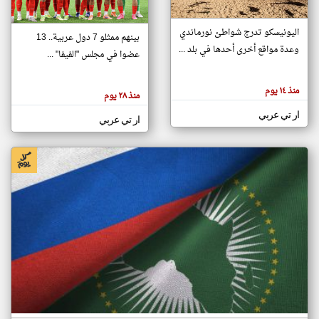
اليونيسكو تدرج شواطئ نورماندي
بينهم ممثلو 7 دول عربية.. 13
klyoum.com
وعدة مواقع أخرى أحدها في بلد ...
تغيير الدولة
عضوا في مجلس "الفيفا" ...
تعبر
مصادر الأخبار من جزر القمر
المقالات
الموجوده
اخبار جزر القمر على مدار الساعة
منذ ١٤ يوم
هنا عن
منذ ٢٨ يوم
وجهة
نظر
أهم اخبار جزر القمر العاجلة والمباشرة
ار تي عربي
كاتبيها.
ار تي عربي