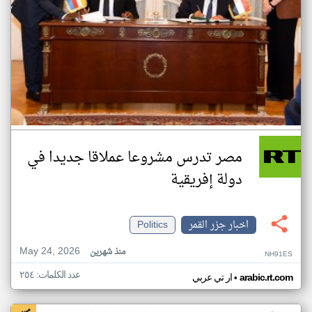
مصر تدرس مشروعا عملاقا جديدا في
دولة إفريقية
اخبار جزر القمر
Politics
May 24, 2026
منذ شهرين
NH91ES
عدد الكلمات: ٢٥٤
•
arabic.rt.com
ار تي عربي