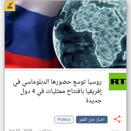
روسيا توسع حضورها الدبلوماسي في
إفريقيا بافتتاح ممثليات في 4 دول
جديدة
اخبار جزر القمر
Politics
Jun 01, 2026