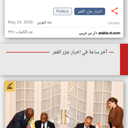
اخبار جزر القمر
Politics
May 24, 2026
منذ شهرين
OX58UY
عدد الكلمات: ٣٢٨
•
arabic.rt.com
ار تي عربي
أخر ساعة في اخبار جزر القمر