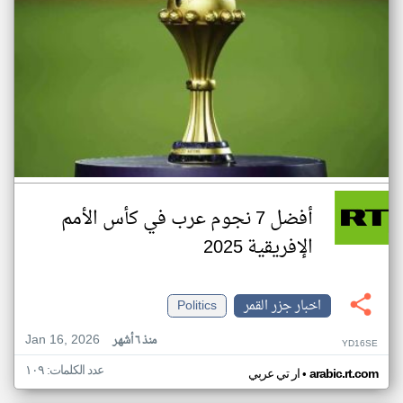
أفضل 7 نجوم عرب في كأس الأمم
الإفريقية 2025
اخبار جزر القمر
Politics
Jan 16, 2026
منذ ٦ أشهر
YD16SE
عدد الكلمات: ١٠٩
•
arabic.rt.com
ار تي عربي