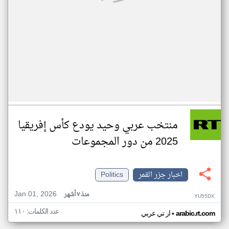
منتخب عربي وحيد يودع كأس إفريقيا
2025 من دور المجموعات
اخبار جزر القمر
Politics
Jan 01, 2026
منذ ٧ أشهر
YU55DX
عدد الكلمات: ١١٠
•
arabic.rt.com
ار تي عربي