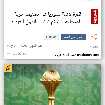
قفزة لافتة لسوريا في تصنيف حرية
الصحافة.. إليكم ترتيب الدول العربية
اخبار جزر القمر
Politics
May 04, 2026
منذ ٣ أشهر
VF17PD
عدد الكلمات: ٢٣١
•
arabic.cnn.com
سي ان ان عربي