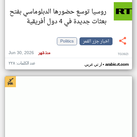
روسيا توسع حضورها الدبلوماسي بفتح
بعثات جديدة في 4 دول أفريقية
اخبار جزر القمر
Politics
Jun 30, 2026
منذ شهر
TG39ZI
عدد الكلمات: ٢٢٨
•
arabic.rt.com
ار تي عربي