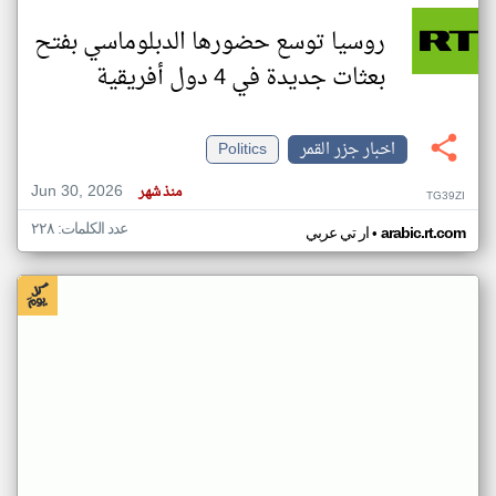
روسيا توسع حضورها الدبلوماسي بفتح
بعثات جديدة في 4 دول أفريقية
اخبار جزر القمر
Politics
Jun 30, 2026
منذ شهر
TG39ZI
عدد الكلمات: ٢٢٨
•
arabic.rt.com
ار تي عربي