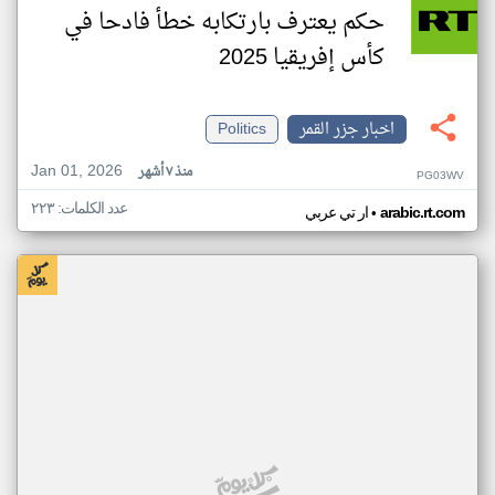
حكم يعترف بارتكابه خطأ فادحا في
كأس إفريقيا 2025
اخبار جزر القمر
Politics
Jan 01, 2026
منذ ٧ أشهر
PG03WV
عدد الكلمات: ٢٢٣
•
arabic.rt.com
ار تي عربي