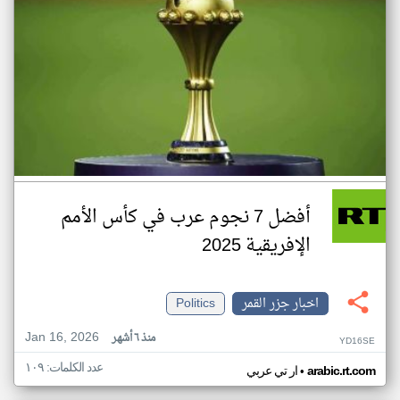
أفضل 7 نجوم عرب في كأس الأمم
الإفريقية 2025
اخبار جزر القمر
Politics
Jan 16, 2026
منذ ٦ أشهر
YD16SE
عدد الكلمات: ١٠٩
•
arabic.rt.com
ار تي عربي