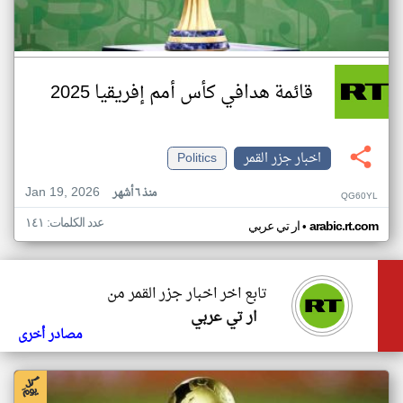
قائمة هدافي كأس أمم إفريقيا 2025
اخبار جزر القمر
Politics
Jan 19, 2026
منذ ٦ أشهر
QG60YL
عدد الكلمات: ١٤١
•
arabic.rt.com
ار تي عربي
تابع اخر اخبار جزر القمر من
ار تي عربي
مصادر أخرى