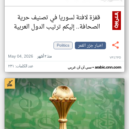
قفزة لافتة لسوريا في تصنيف حرية
الصحافة.. إليكم ترتيب الدول العربية
اخبار جزر القمر
Politics
May 04, 2026
منذ ٣ أشهر
VF17PD
عدد الكلمات: ٢٣١
•
arabic.cnn.com
سي ان ان عربي