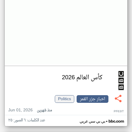
كأس العالم 2026
اخبار جزر القمر
Politics
Jun 01, 2026
منذ شهرين
PF63IT
عدد الكلمات: ٦ الصور: ٢٥
•
bbc.com
بي بي سي عربي