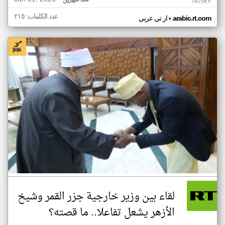
منذ شهرين
TN75KY
عدد الكلمات: ٢١٥
•
arabic.rt.com
ار تي عربي
لقاء بين وزير خارجية جزر القمر وشيخ
الأزهر يشعل تفاعلا.. ما قصته؟