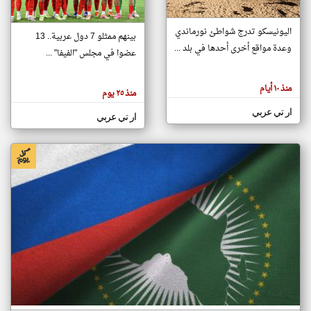
اليونيسكو تدرج شواطئ نورماندي
بينهم ممثلو 7 دول عربية.. 13
klyoum.com
وعدة مواقع أخرى أحدها في بلد ...
تغيير الدولة
عضوا في مجلس "الفيفا" ...
تعبر
مصادر الأخبار من جزر القمر
المقالات
الموجوده
اخبار جزر القمر على مدار الساعة
منذ ١٠ أيام
هنا عن
منذ ٢٥ يوم
وجهة
نظر
أهم اخبار جزر القمر العاجلة والمباشرة
ار تي عربي
كاتبيها.
ار تي عربي