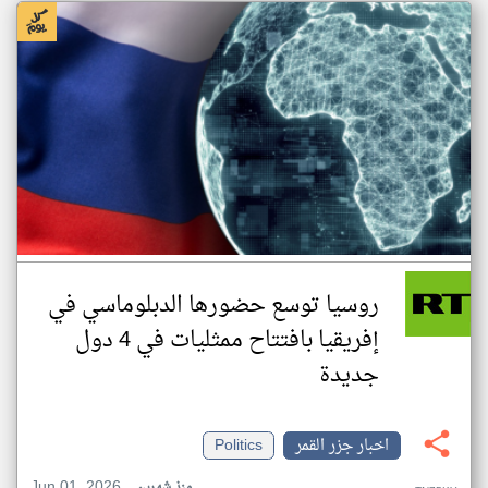
روسيا توسع حضورها الدبلوماسي في
إفريقيا بافتتاح ممثليات في 4 دول
جديدة
اخبار جزر القمر
Politics
Jun 01, 2026