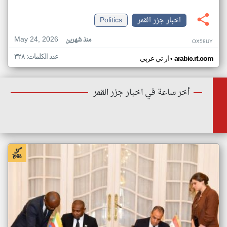
اخبار جزر القمر
Politics
May 24, 2026
منذ شهرين
OX58UY
عدد الكلمات: ٣٢٨
•
arabic.rt.com
ار تي عربي
أخر ساعة في اخبار جزر القمر