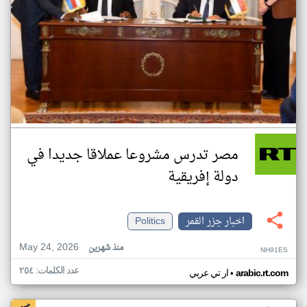
مصر تدرس مشروعا عملاقا جديدا في
دولة إفريقية
اخبار جزر القمر
Politics
May 24, 2026
منذ شهرين
NH91ES
عدد الكلمات: ٢٥٤
•
arabic.rt.com
ار تي عربي