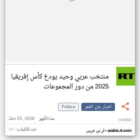
منتخب عربي وحيد يودع كأس إفريقيا
2025 من دور المجموعات
اخبار جزر القمر
Politics
Jan 01, 2026
منذ ٧ أشهر
YU55DX
عدد الكلمات: ١١٠
•
arabic.rt.com
ار تي عربي