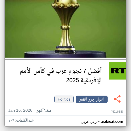
أفضل 7 نجوم عرب في كأس الأمم
الإفريقية 2025
اخبار جزر القمر
Politics
Jan 16, 2026
منذ ٦ أشهر
YD16SE
عدد الكلمات: ١٠٩
•
arabic.rt.com
ار تي عربي