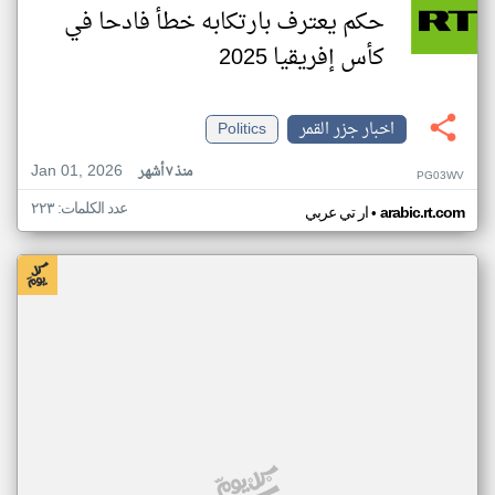
حكم يعترف بارتكابه خطأ فادحا في
كأس إفريقيا 2025
اخبار جزر القمر
Politics
Jan 01, 2026
منذ ٧ أشهر
PG03WV
عدد الكلمات: ٢٢٣
•
arabic.rt.com
ار تي عربي