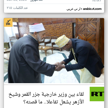
منذ شهرين
TN75KY
عدد الكلمات: ٢١٥
•
arabic.rt.com
ار تي عربي
لقاء بين وزير خارجية جزر القمر وشيخ
الأزهر يشعل تفاعلا.. ما قصته؟