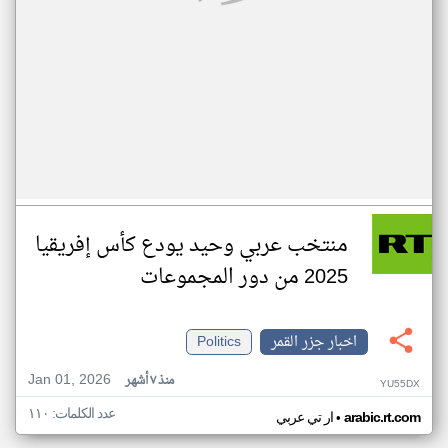
منتخب عربي وحيد يودع كأس إفريقيا
2025 من دور المجموعات
اخبار جزر القمر
Politics
Jan 01, 2026
منذ ٧ أشهر
YU55DX
عدد الكلمات: ١١٠
•
arabic.rt.com
ار تي عربي