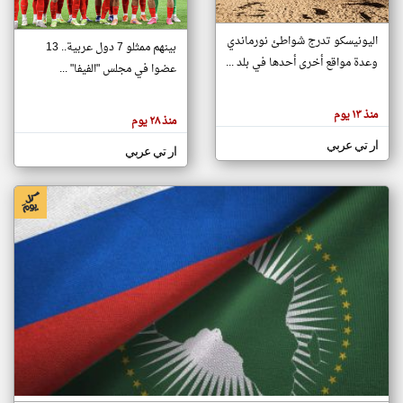
اليونيسكو تدرج شواطئ نورماندي
بينهم ممثلو 7 دول عربية.. 13
klyoum.com
وعدة مواقع أخرى أحدها في بلد ...
تغيير الدولة
عضوا في مجلس "الفيفا" ...
تعبر
مصادر الأخبار من جزر القمر
المقالات
الموجوده
اخبار جزر القمر على مدار الساعة
منذ ١٣ يوم
هنا عن
منذ ٢٨ يوم
وجهة
نظر
أهم اخبار جزر القمر العاجلة والمباشرة
ار تي عربي
كاتبيها.
ار تي عربي