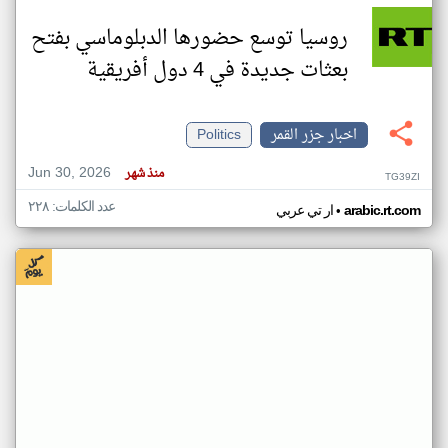
روسيا توسع حضورها الدبلوماسي بفتح
بعثات جديدة في 4 دول أفريقية
اخبار جزر القمر
Politics
Jun 30, 2026
منذ شهر
TG39ZI
عدد الكلمات: ٢٢٨
•
arabic.rt.com
ار تي عربي