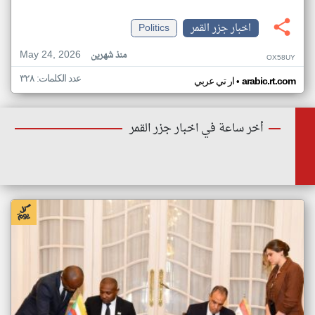
اخبار جزر القمر
Politics
May 24, 2026
منذ شهرين
OX58UY
عدد الكلمات: ٣٢٨
•
arabic.rt.com
ار تي عربي
أخر ساعة في اخبار جزر القمر