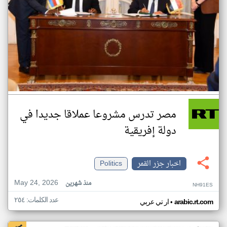
مصر تدرس مشروعا عملاقا جديدا في
دولة إفريقية
اخبار جزر القمر
Politics
May 24, 2026
منذ شهرين
NH91ES
عدد الكلمات: ٢٥٤
•
arabic.rt.com
ار تي عربي