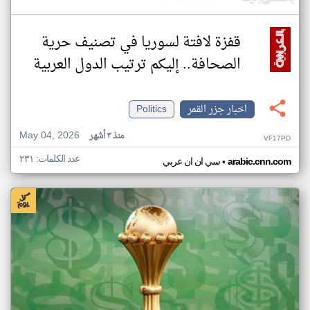
قفزة لافتة لسوريا في تصنيف حرية
الصحافة.. إليكم ترتيب الدول العربية
اخبار جزر القمر
Politics
May 04, 2026
منذ ٣ أشهر
VF17PD
عدد الكلمات: ٢٣١
•
arabic.cnn.com
سي ان ان عربي