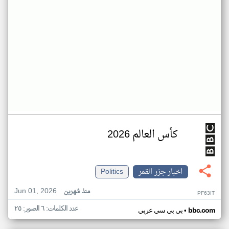
كأس العالم 2026
اخبار جزر القمر
Politics
Jun 01, 2026
منذ شهرين
PF63IT
عدد الكلمات: ٦ الصور: ٢٥
•
bbc.com
بي بي سي عربي