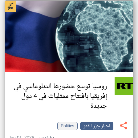
روسيا توسع حضورها الدبلوماسي في
إفريقيا بافتتاح ممثليات في 4 دول
جديدة
اخبار جزر القمر
Politics
Jun 01, 2026