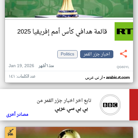
قائمة هدافي كأس أمم إفريقيا 2025
اخبار جزر القمر
Politics
Jan 19, 2026
منذ ٦ أشهر
QG60YL
عدد الكلمات: ١٤١
•
arabic.rt.com
ار تي عربي
تابع اخر اخبار جزر القمر من
بي بي سي عربي
مصادر أخرى