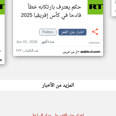
حكم يعترف بارتكابه خطأ
فادحا في كأس إفريقيا 2025
اخبار جزر القمر
Politics
Jan 01, 2026
منذ ٧ أشهر
PG03WV
عدد الكلمات: ٢٢٣
•
X
arabic.rt.com
ار تي عربي
om
المزيد من الأخبار
اخبار جزر القمر على مدار الساعة