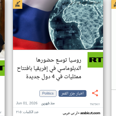
اخبار جزر القمر من ار تي عربي
اخ
روسيا توسع حضورها
الدبلوماسي في إفريقيا بافتتاح
ممثليات في 4 دول جديدة
اخبار جزر القمر
Politics
Jun 01, 2026
منذ شهرين
TN75KY
عدد الكلمات: ٢١٥
•
Y
arabic.rt.com
ار تي عربي