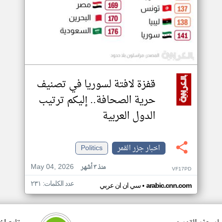
قفزة لافتة لسوريا في تصنيف
حرية الصحافة.. إليكم ترتيب
الدول العربية
اخبار جزر القمر
Politics
May 04, 2026
منذ ٣ أشهر
VF17PD
عدد الكلمات: ٢٣١
•
arabic.cnn.com
سي ان ان عربي