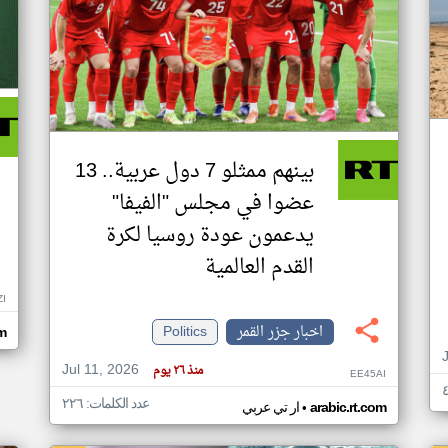
بينهم ممثلو 7 دول عربية.. 13
عضوا في مجلس "الفيفا"
يدعمون عودة روسيا لكرة
القدم العالمية
ZI
اخبار جزر القمر
Politics
om
Jul 11, 2026
منذ ٢٦ يوم
EE45AI
عدد الكلمات: ٢٢٦
•
arabic.rt.com
ار تي عربي