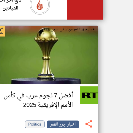
تابع اخر اخب
الميادين
اخبار جزر القمر من ار تي عربي
أفضل 7 نجوم عرب في كأس
الأمم الإفريقية 2025
اخبار جزر القمر
Politics