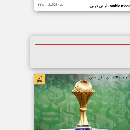
عدد الكلمات: ٣٢٨
•
arabic.rt.c
ار تي عربي
بار جزر القمر من ار تي عربي