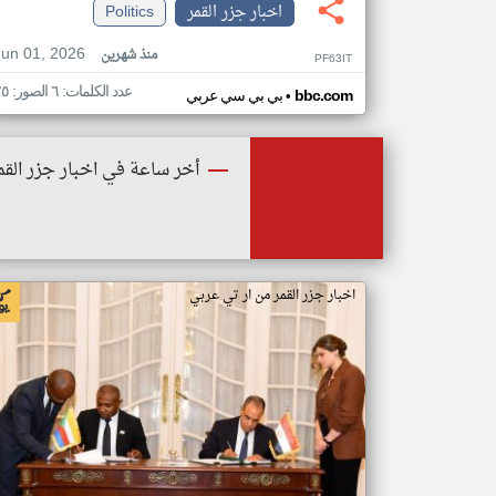
اخبار جزر القمر
Politics
Jun 01, 2026
منذ شهرين
PF63IT
عدد الكلمات: ٦ الصور: ٢٥
•
bbc.com
بي بي سي عربي
أخر ساعة في اخبار جزر القم
اخبار جزر القمر من ار تي عربي