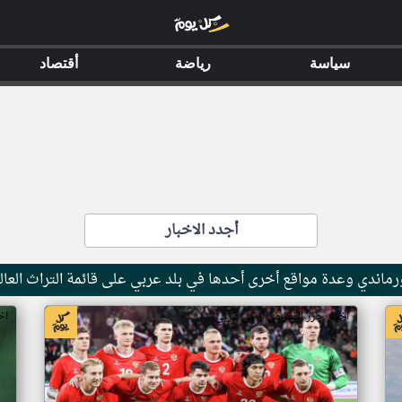
سياسة
رياضة
أقتصاد
أجدد الاخبار
ماندي وعدة مواقع أخرى أحدها في بلد عربي على قائمة التراث العال
اخبار جزر القمر من ار تي عربي
اخ