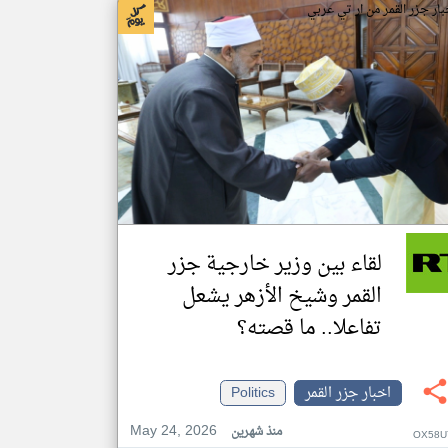
بار جزر القمر من ار تي عربي
لقاء بين وزير خارجية جزر
القمر وشيخ الأزهر يشعل
تفاعلا.. ما قصته؟
اخبار جزر القمر
Politics
May 24, 2026
منذ شهرين
OX58U