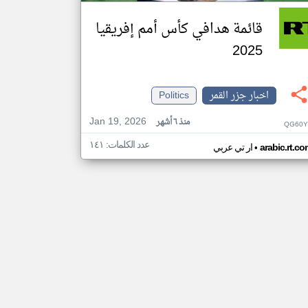
قائمة هدافي كأس أمم إفريقيا
2025
اخبار جزر القمر
Politics
Jan 19, 2026
منذ ٦ أشهر
QG60Y
عدد الكلمات: ١٤١
•
arabic.rt.c
ار تي عربي