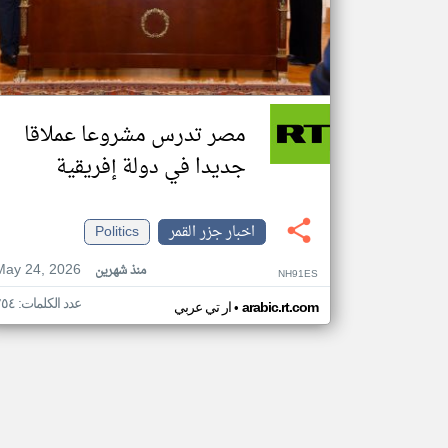
مصر تدرس مشروعا عملاقا
جديدا في دولة إفريقية
اخبار جزر القمر
Politics
May 24, 2026
منذ شهرين
NH91ES
عدد الكلمات: ٢٥٤
•
arabic.rt.com
ار تي عربي