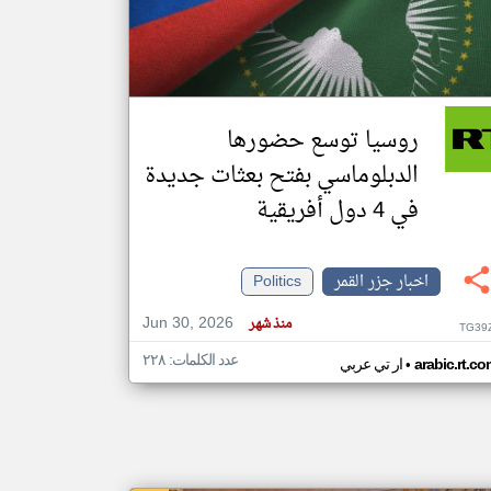
klyoum.com
تغيير الدولة
مصادر الأخبار من جزر القمر
روسيا توسع حضورها
اخبار جزر القمر على مدار الساعة
الدبلوماسي بفتح بعثات جديدة
أهم اخبار جزر القمر العاجلة والمباشرة
في 4 دول أفريقية
اخبار جزر القمر
Politics
Jun 30, 2026
منذ شهر
TG39
عدد الكلمات: ٢٢٨
•
arabic.rt.c
ار تي عربي