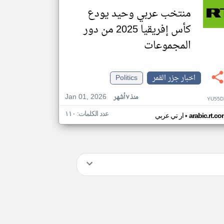
منتخب عربي وحيد يودع
كأس إفريقيا 2025 من دور
المجموعات
اخبار جزر القمر
Politics
Jan 01, 2026
منذ ٧ أشهر
YU55D
عدد الكلمات: ١١٠
•
arabic.rt.c
ار تي عربي