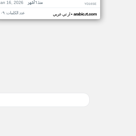
Jan 16, 2026
منذ ٦ أشهر
YD16SE
عدد الكلمات: ١٠٩
•
arabic.rt.com
ار تي عربي