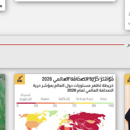
om
ر
اخبار جزر القمر من سي ان ان عربي
اخ