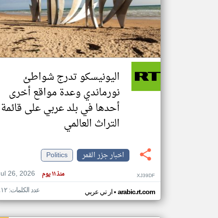
تعبر
المقالات
الموجوده
هنا عن
وجهة
اليونيسكو تدرج شواطئ
نظر
كاتبيها.
نورماندي وعدة مواقع أخرى
أحدها في بلد عربي على قائمة
التراث العالمي
اخبار جزر القمر
Politics
Jul 26, 2026
منذ ١١ يوم
XJ39DF
عدد الكلمات: ٤١٢
•
arabic.rt.com
ار تي عربي