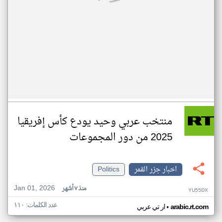
منتخب عربي وحيد يودع كأس إفريقيا
2025 من دور المجموعات
اخبار جزر القمر
Politics
Jan 01, 2026
منذ ٧ أشهر
YU55DX
عدد الكلمات: ١١٠
•
arabic.rt.com
ار تي عربي