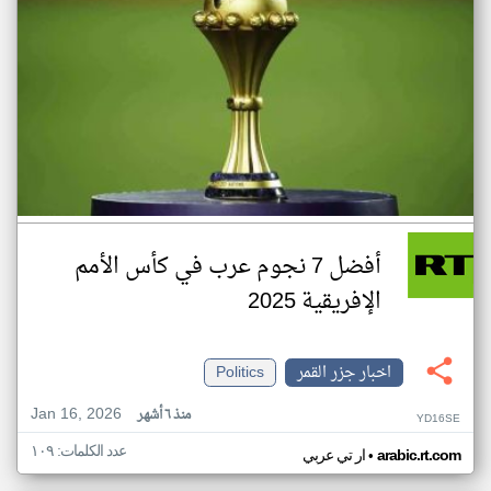
أفضل 7 نجوم عرب في كأس الأمم
الإفريقية 2025
اخبار جزر القمر
Politics
Jan 16, 2026
منذ ٦ أشهر
YD16SE
عدد الكلمات: ١٠٩
•
arabic.rt.com
ار تي عربي