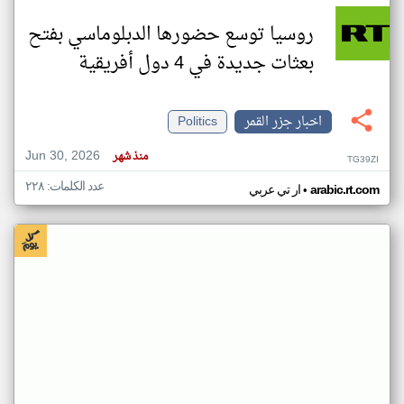
روسيا توسع حضورها الدبلوماسي بفتح
بعثات جديدة في 4 دول أفريقية
اخبار جزر القمر
Politics
Jun 30, 2026
منذ شهر
TG39ZI
عدد الكلمات: ٢٢٨
•
arabic.rt.com
ار تي عربي