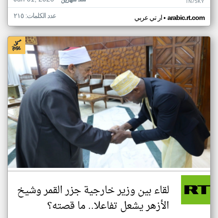
منذ شهرين
TN75KY
عدد الكلمات: ٢١٥
•
arabic.rt.com
ار تي عربي
لقاء بين وزير خارجية جزر القمر وشيخ
الأزهر يشعل تفاعلا.. ما قصته؟