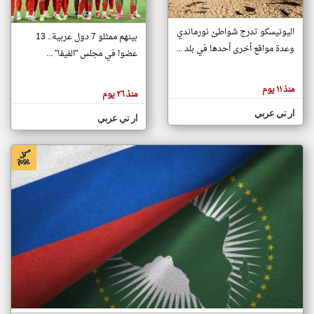
اليونيسكو تدرج شواطئ نورماندي
بينهم ممثلو 7 دول عربية.. 13
klyoum.com
وعدة مواقع أخرى أحدها في بلد ...
تغيير الدولة
عضوا في مجلس "الفيفا" ...
تعبر
مصادر الأخبار من جزر القمر
المقالات
الموجوده
اخبار جزر القمر على مدار الساعة
منذ ١١ يوم
هنا عن
منذ ٢٦ يوم
وجهة
نظر
أهم اخبار جزر القمر العاجلة والمباشرة
ار تي عربي
كاتبيها.
ار تي عربي