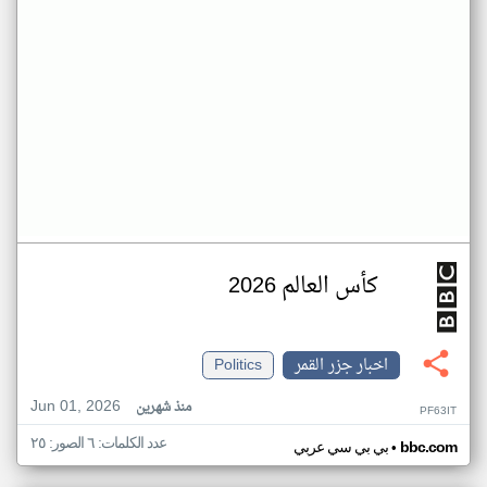
كأس العالم 2026
اخبار جزر القمر
Politics
Jun 01, 2026
منذ شهرين
PF63IT
عدد الكلمات: ٦ الصور: ٢٥
•
bbc.com
بي بي سي عربي