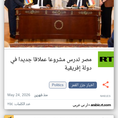
مصر تدرس مشروعا عملاقا جديدا في
دولة إفريقية
اخبار جزر القمر
Politics
May 24, 2026
منذ شهرين
NH91ES
عدد الكلمات: ٢٥٤
•
arabic.rt.com
ار تي عربي