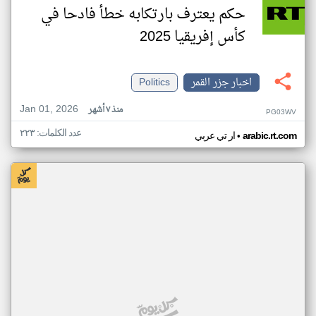
حكم يعترف بارتكابه خطأ فادحا في
كأس إفريقيا 2025
اخبار جزر القمر
Politics
Jan 01, 2026
منذ ٧ أشهر
PG03WV
عدد الكلمات: ٢٢٣
•
arabic.rt.com
ار تي عربي