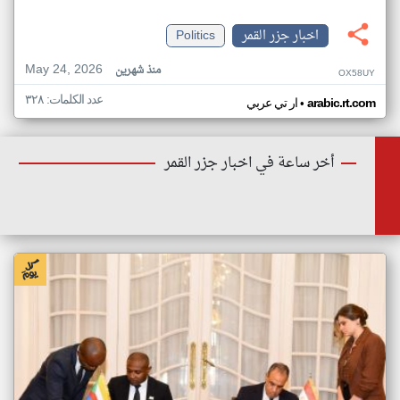
اخبار جزر القمر
Politics
May 24, 2026
منذ شهرين
OX58UY
عدد الكلمات: ٣٢٨
•
arabic.rt.com
ار تي عربي
أخر ساعة في اخبار جزر القمر