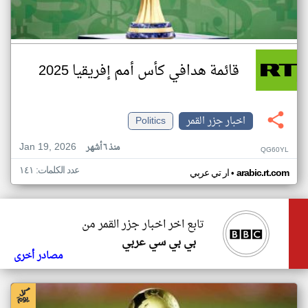
قائمة هدافي كأس أمم إفريقيا 2025
اخبار جزر القمر
Politics
Jan 19, 2026
منذ ٦ أشهر
QG60YL
عدد الكلمات: ١٤١
•
arabic.rt.com
ار تي عربي
تابع اخر اخبار جزر القمر من
بي بي سي عربي
مصادر أخرى