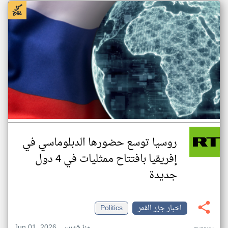
روسيا توسع حضورها الدبلوماسي في
إفريقيا بافتتاح ممثليات في 4 دول
جديدة
اخبار جزر القمر
Politics
Jun 01, 2026