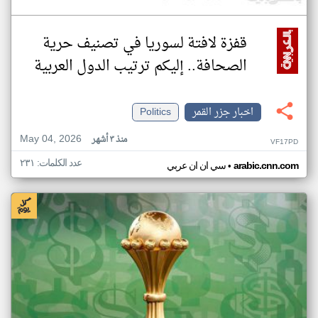
قفزة لافتة لسوريا في تصنيف حرية
الصحافة.. إليكم ترتيب الدول العربية
اخبار جزر القمر
Politics
May 04, 2026
منذ ٣ أشهر
VF17PD
عدد الكلمات: ٢٣١
•
arabic.cnn.com
سي ان ان عربي