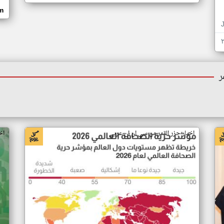
om
ر
اخبار جزر القمر من سي ان ان عربي
اخ