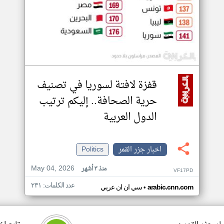
قفزة لافتة لسوريا في تصنيف
حرية الصحافة.. إليكم ترتيب
الدول العربية
اخبار جزر القمر
Politics
May 04, 2026
منذ ٣ أشهر
VF17PD
عدد الكلمات: ٢٣١
•
arabic.cnn.com
سي ان ان عربي