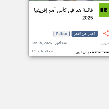
قائمة هدافي كأس أمم إفريقيا
2025
اخبار جزر القمر
Politics
Jan 19, 2026
منذ ٦ أشهر
QG60Y
عدد الكلمات: ١٤١
•
arabic.rt.c
ار تي عربي