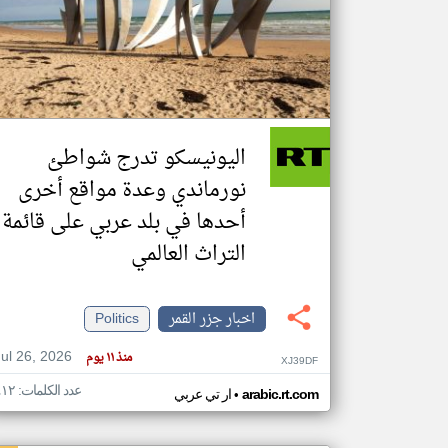
تعبر
المقالات
الموجوده
هنا عن
وجهة
اليونيسكو تدرج شواطئ
نظر
كاتبيها.
نورماندي وعدة مواقع أخرى
أحدها في بلد عربي على قائمة
التراث العالمي
اخبار جزر القمر
Politics
Jul 26, 2026
منذ ١١ يوم
XJ39DF
عدد الكلمات: ٤١٢
•
arabic.rt.com
ار تي عربي