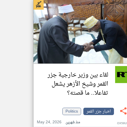
بار جزر القمر من ار تي عربي
لقاء بين وزير خارجية جزر
القمر وشيخ الأزهر يشعل
تفاعلا.. ما قصته؟
اخبار جزر القمر
Politics
May 24, 2026
منذ شهرين
OX58U