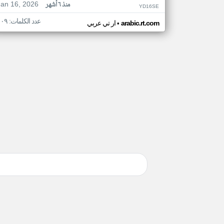
Jan 16, 2026
منذ ٦ أشهر
YD16SE
عدد الكلمات: ١٠٩
•
arabic.rt.com
ار تي عربي