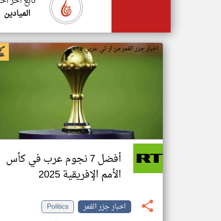
تابع اخر اخب
الميادين
اخبار جزر القمر من ار تي عربي
أفضل 7 نجوم عرب في كأس
الأمم الإفريقية 2025
اخبار جزر القمر
Politics