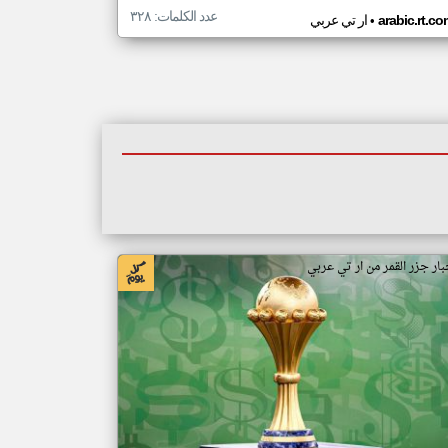
عدد الكلمات: ٣٢٨
•
arabic.rt.c
ار تي عربي
بار جزر القمر من ار تي عربي