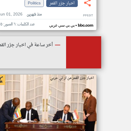
اخبار جزر القمر
Politics
Jun 01, 2026
منذ شهرين
PF63IT
عدد الكلمات: ٦ الصور: ٢٥
•
bbc.com
بي بي سي عربي
أخر ساعة في اخبار جزر القم
اخبار جزر القمر من ار تي عربي