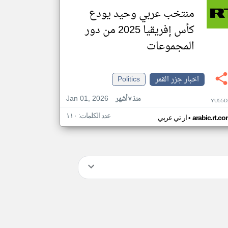
منتخب عربي وحيد يودع
كأس إفريقيا 2025 من دور
المجموعات
اخبار جزر القمر
Politics
Jan 01, 2026
منذ ٧ أشهر
YU55D
عدد الكلمات: ١١٠
•
arabic.rt.c
ار تي عربي