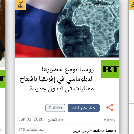
اخبار جزر القمر من ار تي عربي
اخ
روسيا توسع حضورها
الدبلوماسي في إفريقيا بافتتاح
ممثليات في 4 دول جديدة
اخبار جزر القمر
Politics
Jun 01, 2026
منذ شهرين
TN75KY
عدد الكلمات: ٢١٥
•
Y
arabic.rt.com
ار تي عربي