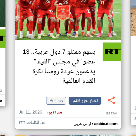
بينهم ممثلو 7 دول عربية.. 13
عضوا في مجلس "الفيفا"
يدعمون عودة روسيا لكرة
القدم العالمية
ZI
اخبار جزر القمر
Politics
om
Jul 11, 2026
منذ ٢٦ يوم
EE45AI
عدد الكلمات: ٢٢٦
•
arabic.rt.com
ار تي عربي