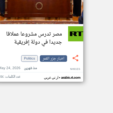
مصر تدرس مشروعا عملاقا
جديدا في دولة إفريقية
اخبار جزر القمر
Politics
May 24, 2026
منذ شهرين
NH91ES
عدد الكلمات: ٢٥٤
•
arabic.rt.com
ار تي عربي