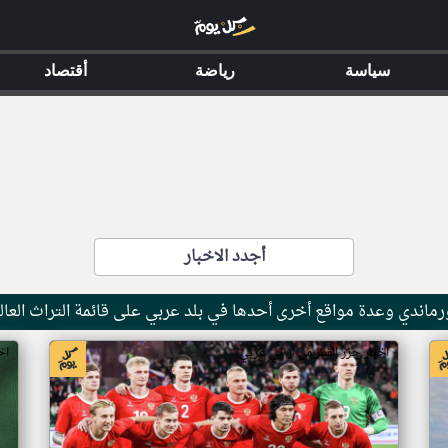
سياسة
رياضة
أقتصاد
أجدد الاخبار
ماندي وعدة مواقع أخرى أحدها في بلد عربي على قائمة التراث العال
اخبار جزر القمر من ار تي عربي
اخ