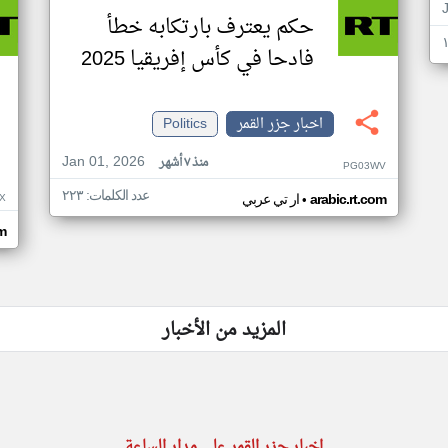
حكم يعترف بارتكابه خطأ
فادحا في كأس إفريقيا 2025
اخبار جزر القمر
Politics
Jan 01, 2026
منذ ٧ أشهر
PG03WV
عدد الكلمات: ٢٢٣
•
X
arabic.rt.com
ار تي عربي
om
المزيد من الأخبار
اخبار جزر القمر على مدار الساعة