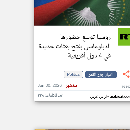
klyoum.com
تغيير الدولة
مصادر الأخبار من جزر القمر
روسيا توسع حضورها
اخبار جزر القمر على مدار الساعة
الدبلوماسي بفتح بعثات جديدة
أهم اخبار جزر القمر العاجلة والمباشرة
في 4 دول أفريقية
اخبار جزر القمر
Politics
Jun 30, 2026
منذ شهر
TG39
عدد الكلمات: ٢٢٨
•
arabic.rt.c
ار تي عربي