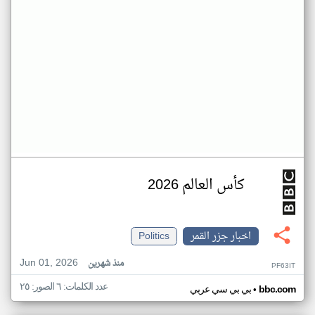
كأس العالم 2026
اخبار جزر القمر
Politics
Jun 01, 2026
منذ شهرين
PF63IT
عدد الكلمات: ٦ الصور: ٢٥
•
bbc.com
بي بي سي عربي