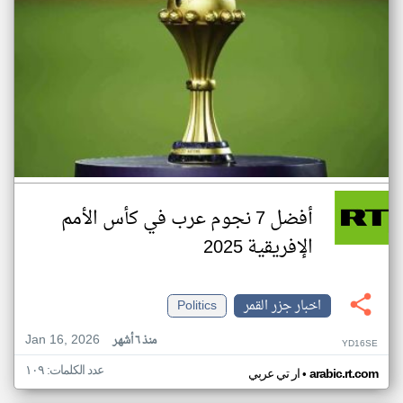
أفضل 7 نجوم عرب في كأس الأمم
الإفريقية 2025
اخبار جزر القمر
Politics
Jan 16, 2026
منذ ٦ أشهر
YD16SE
عدد الكلمات: ١٠٩
•
arabic.rt.com
ار تي عربي