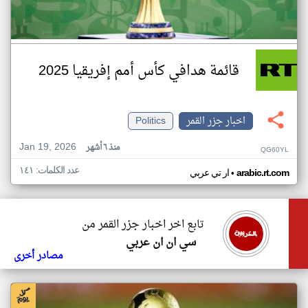
قائمة هدافي كأس أمم إفريقيا 2025
اخبار جزر القمر
Politics
Jan 19, 2026
منذ ٦ أشهر
QG60YL
عدد الكلمات: ١٤١
•
arabic.rt.com
ار تي عربي
تابع اخر اخبار جزر القمر من
سي ان ان عربي
مصادر أخرى