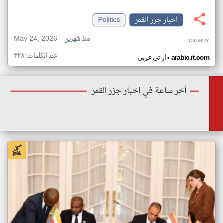
اخبار جزر القمر
Politics
May 24, 2026
منذ شهرين
OX58UY
عدد الكلمات: ٣٢٨
•
arabic.rt.com
ار تي عربي
أخر ساعة في اخبار جزر القمر