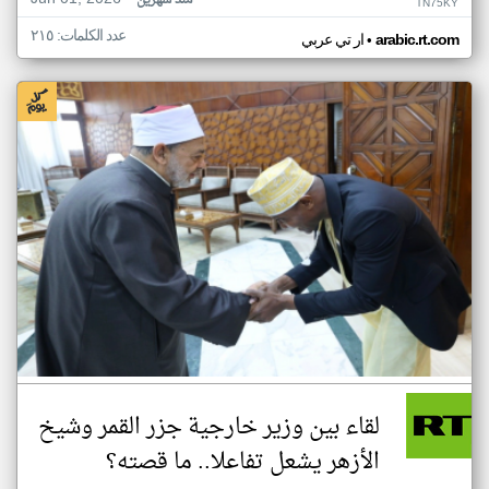
منذ شهرين
TN75KY
عدد الكلمات: ٢١٥
•
arabic.rt.com
ار تي عربي
لقاء بين وزير خارجية جزر القمر وشيخ
الأزهر يشعل تفاعلا.. ما قصته؟