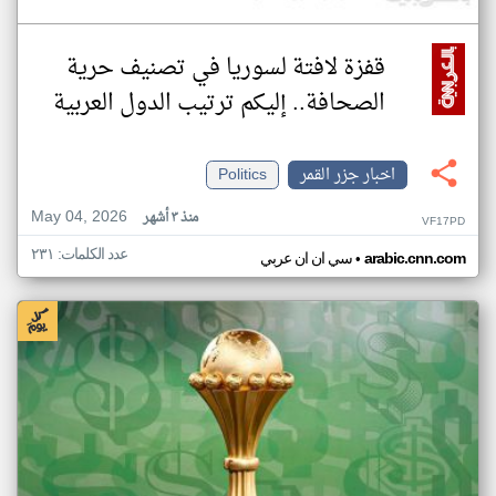
قفزة لافتة لسوريا في تصنيف حرية
الصحافة.. إليكم ترتيب الدول العربية
اخبار جزر القمر
Politics
May 04, 2026
منذ ٣ أشهر
VF17PD
عدد الكلمات: ٢٣١
•
arabic.cnn.com
سي ان ان عربي