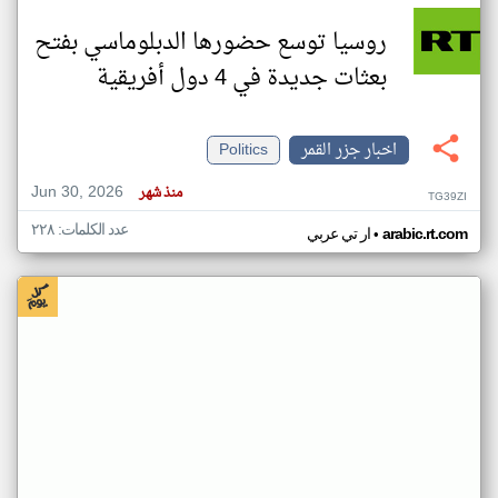
روسيا توسع حضورها الدبلوماسي بفتح
بعثات جديدة في 4 دول أفريقية
اخبار جزر القمر
Politics
Jun 30, 2026
منذ شهر
TG39ZI
عدد الكلمات: ٢٢٨
•
arabic.rt.com
ار تي عربي