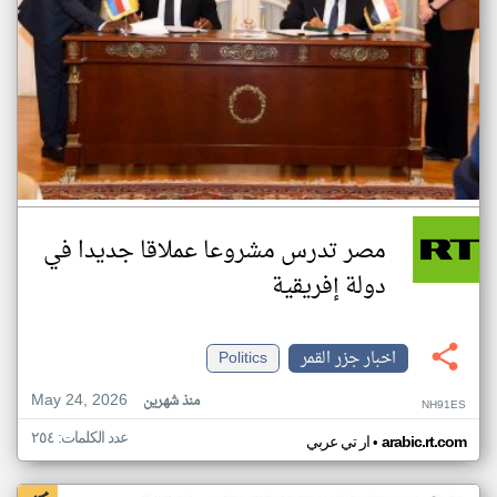
مصر تدرس مشروعا عملاقا جديدا في
دولة إفريقية
اخبار جزر القمر
Politics
May 24, 2026
منذ شهرين
NH91ES
عدد الكلمات: ٢٥٤
•
arabic.rt.com
ار تي عربي