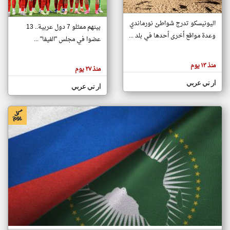
اليونيسكو تدرج شواطئ نورماندي
بينهم ممثلو 7 دول عربية.. 13
klyoum.com
وعدة مواقع أخرى أحدها في بلد ...
تغيير الدولة
عضوا في مجلس "الفيفا" ...
تعبر
مصادر الأخبار من جزر القمر
المقالات
الموجوده
اخبار جزر القمر على مدار الساعة
منذ ١٣ يوم
هنا عن
منذ ٢٧ يوم
وجهة
نظر
أهم اخبار جزر القمر العاجلة والمباشرة
ار تي عربي
كاتبيها.
ار تي عربي