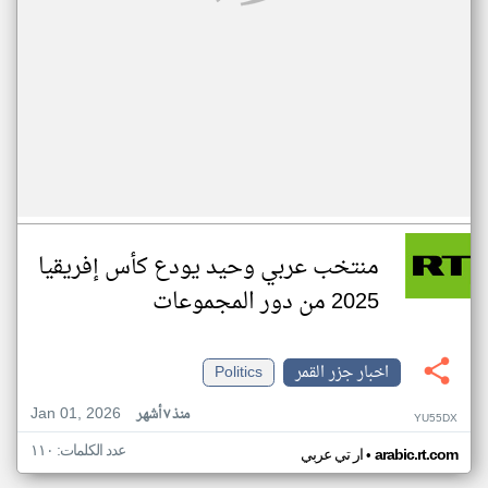
منتخب عربي وحيد يودع كأس إفريقيا
2025 من دور المجموعات
اخبار جزر القمر
Politics
Jan 01, 2026
منذ ٧ أشهر
YU55DX
عدد الكلمات: ١١٠
•
arabic.rt.com
ار تي عربي