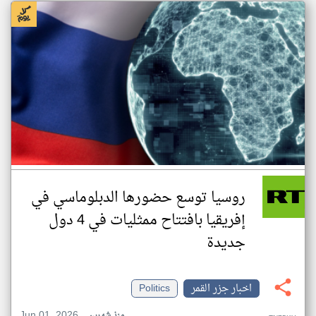
روسيا توسع حضورها الدبلوماسي في
إفريقيا بافتتاح ممثليات في 4 دول
جديدة
اخبار جزر القمر
Politics
Jun 01, 2026