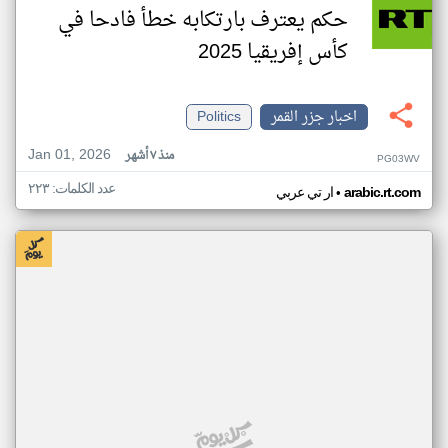
حكم يعترف بارتكابه خطأ فادحا في
كأس إفريقيا 2025
اخبار جزر القمر
Politics
Jan 01, 2026
منذ ٧ أشهر
PG03WV
عدد الكلمات: ٢٢٣
•
arabic.rt.com
ار تي عربي