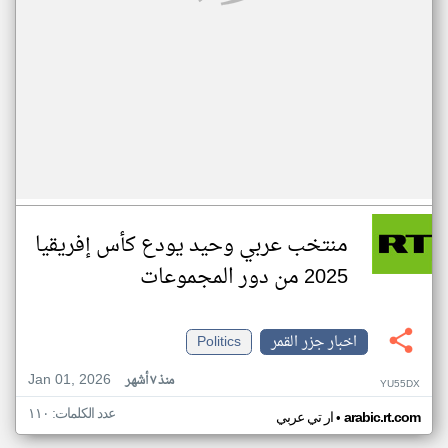
منتخب عربي وحيد يودع كأس إفريقيا
2025 من دور المجموعات
اخبار جزر القمر
Politics
Jan 01, 2026
منذ ٧ أشهر
YU55DX
عدد الكلمات: ١١٠
•
arabic.rt.com
ار تي عربي