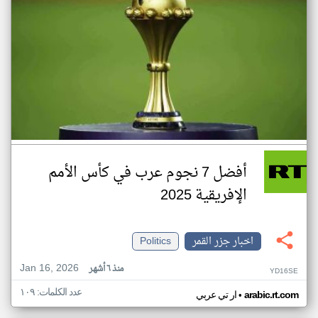
أفضل 7 نجوم عرب في كأس الأمم
الإفريقية 2025
اخبار جزر القمر
Politics
Jan 16, 2026
منذ ٦ أشهر
YD16SE
عدد الكلمات: ١٠٩
•
arabic.rt.com
ار تي عربي