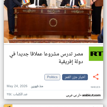
مصر تدرس مشروعا عملاقا جديدا في
دولة إفريقية
اخبار جزر القمر
Politics
May 24, 2026
منذ شهرين
NH91ES
عدد الكلمات: ٢٥٤
•
arabic.rt.com
ار تي عربي