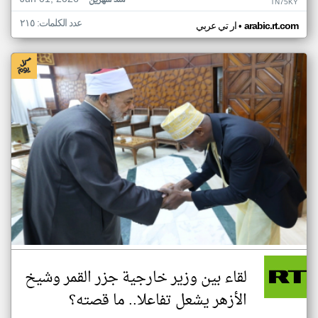
منذ شهرين
TN75KY
عدد الكلمات: ٢١٥
•
arabic.rt.com
ار تي عربي
لقاء بين وزير خارجية جزر القمر وشيخ
الأزهر يشعل تفاعلا.. ما قصته؟