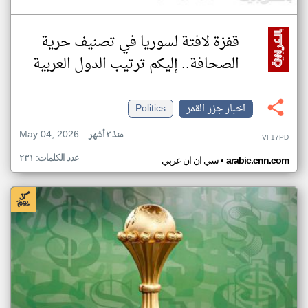
قفزة لافتة لسوريا في تصنيف حرية
الصحافة.. إليكم ترتيب الدول العربية
اخبار جزر القمر
Politics
May 04, 2026
منذ ٣ أشهر
VF17PD
عدد الكلمات: ٢٣١
•
arabic.cnn.com
سي ان ان عربي