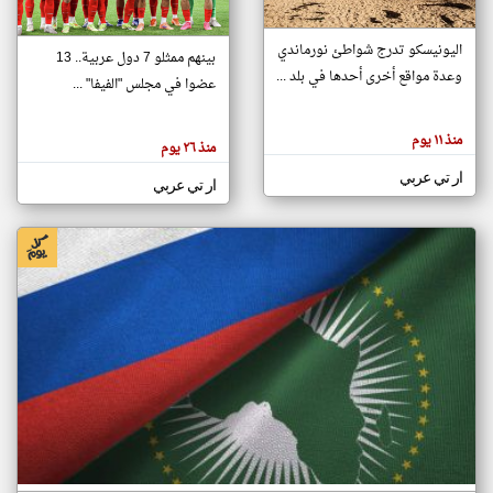
اليونيسكو تدرج شواطئ نورماندي
بينهم ممثلو 7 دول عربية.. 13
klyoum.com
وعدة مواقع أخرى أحدها في بلد ...
تغيير الدولة
عضوا في مجلس "الفيفا" ...
تعبر
مصادر الأخبار من جزر القمر
المقالات
الموجوده
اخبار جزر القمر على مدار الساعة
منذ ١١ يوم
هنا عن
منذ ٢٦ يوم
وجهة
نظر
أهم اخبار جزر القمر العاجلة والمباشرة
ار تي عربي
كاتبيها.
ار تي عربي