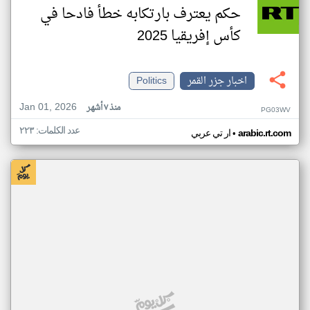
حكم يعترف بارتكابه خطأ فادحا في
كأس إفريقيا 2025
اخبار جزر القمر
Politics
Jan 01, 2026
منذ ٧ أشهر
PG03WV
عدد الكلمات: ٢٢٣
•
arabic.rt.com
ار تي عربي