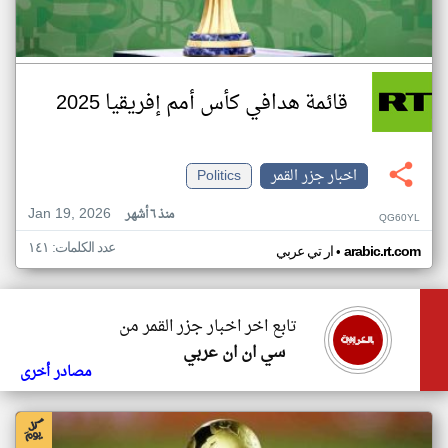
قائمة هدافي كأس أمم إفريقيا 2025
اخبار جزر القمر
Politics
Jan 19, 2026
منذ ٦ أشهر
QG60YL
عدد الكلمات: ١٤١
•
arabic.rt.com
ار تي عربي
تابع اخر اخبار جزر القمر من
سي ان ان عربي
مصادر أخرى