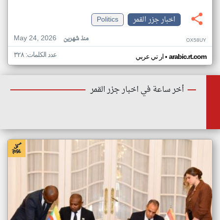
اخبار جزر القمر
Politics
May 24, 2026
منذ شهرين
OX58UY
عدد الكلمات: ٣٢٨
•
arabic.rt.com
ار تي عربي
أخر ساعة في اخبار جزر القمر