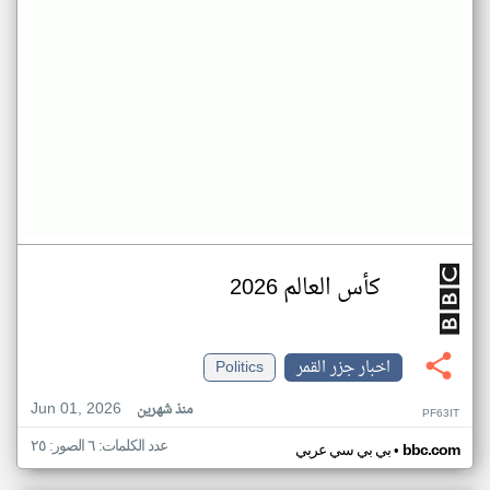
كأس العالم 2026
اخبار جزر القمر
Politics
Jun 01, 2026
منذ شهرين
PF63IT
عدد الكلمات: ٦ الصور: ٢٥
•
bbc.com
بي بي سي عربي