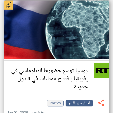
روسيا توسع حضورها الدبلوماسي في
إفريقيا بافتتاح ممثليات في 4 دول
جديدة
اخبار جزر القمر
Politics
Jun 01, 2026