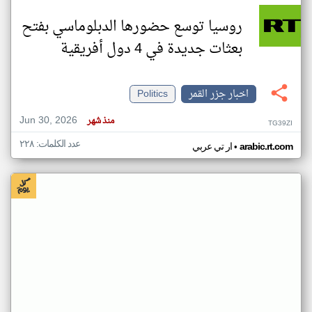
روسيا توسع حضورها الدبلوماسي بفتح
بعثات جديدة في 4 دول أفريقية
اخبار جزر القمر
Politics
Jun 30, 2026
منذ شهر
TG39ZI
عدد الكلمات: ٢٢٨
•
arabic.rt.com
ار تي عربي