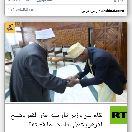
منذ شهرين
TN75KY
عدد الكلمات: ٢١٥
•
arabic.rt.com
ار تي عربي
لقاء بين وزير خارجية جزر القمر وشيخ
الأزهر يشعل تفاعلا.. ما قصته؟