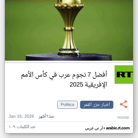
أفضل 7 نجوم عرب في كأس الأمم
الإفريقية 2025
اخبار جزر القمر
Politics
Jan 16, 2026
منذ ٦ أشهر
YD16SE
عدد الكلمات: ١٠٩
•
arabic.rt.com
ار تي عربي