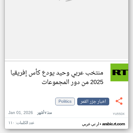
منتخب عربي وحيد يودع كأس إفريقيا
2025 من دور المجموعات
اخبار جزر القمر
Politics
Jan 01, 2026
منذ ٧ أشهر
YU55DX
عدد الكلمات: ١١٠
•
arabic.rt.com
ار تي عربي