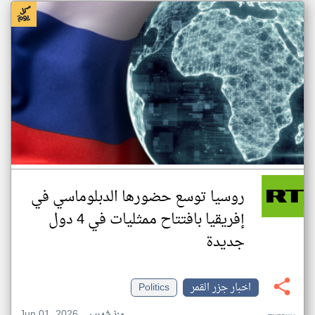
روسيا توسع حضورها الدبلوماسي في
إفريقيا بافتتاح ممثليات في 4 دول
جديدة
اخبار جزر القمر
Politics
Jun 01, 2026