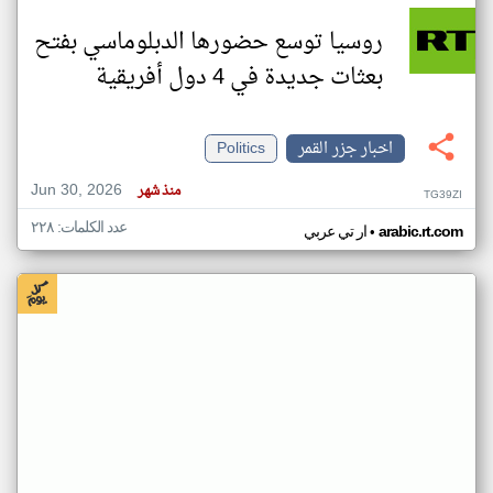
روسيا توسع حضورها الدبلوماسي بفتح
بعثات جديدة في 4 دول أفريقية
اخبار جزر القمر
Politics
Jun 30, 2026
منذ شهر
TG39ZI
عدد الكلمات: ٢٢٨
•
arabic.rt.com
ار تي عربي