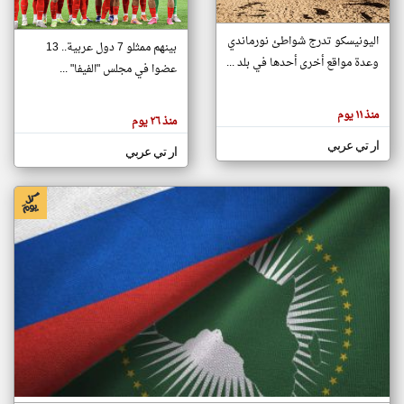
اليونيسكو تدرج شواطئ نورماندي
بينهم ممثلو 7 دول عربية.. 13
klyoum.com
وعدة مواقع أخرى أحدها في بلد ...
تغيير الدولة
عضوا في مجلس "الفيفا" ...
تعبر
مصادر الأخبار من جزر القمر
المقالات
الموجوده
اخبار جزر القمر على مدار الساعة
منذ ١١ يوم
هنا عن
منذ ٢٦ يوم
وجهة
نظر
أهم اخبار جزر القمر العاجلة والمباشرة
ار تي عربي
كاتبيها.
ار تي عربي