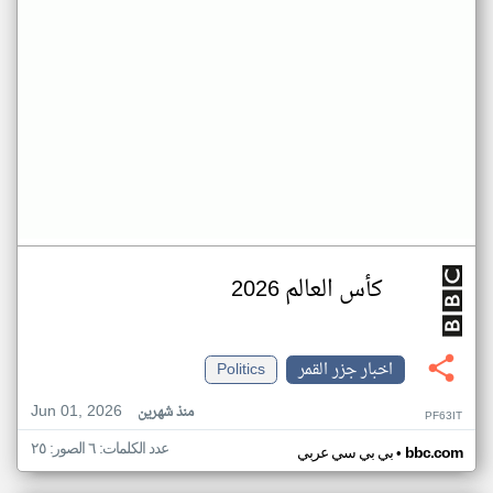
كأس العالم 2026
اخبار جزر القمر
Politics
Jun 01, 2026
منذ شهرين
PF63IT
عدد الكلمات: ٦ الصور: ٢٥
•
bbc.com
بي بي سي عربي