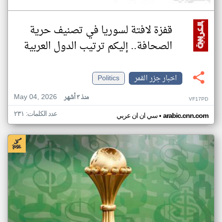
قفزة لافتة لسوريا في تصنيف حرية
الصحافة.. إليكم ترتيب الدول العربية
اخبار جزر القمر
Politics
May 04, 2026
منذ ٣ أشهر
VF17PD
عدد الكلمات: ٢٣١
•
arabic.cnn.com
سي ان ان عربي