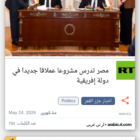
مصر تدرس مشروعا عملاقا جديدا في
دولة إفريقية
اخبار جزر القمر
Politics
May 24, 2026
منذ شهرين
NH91ES
عدد الكلمات: ٢٥٤
•
arabic.rt.com
ار تي عربي