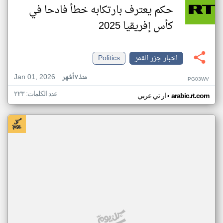
حكم يعترف بارتكابه خطأ فادحا في
كأس إفريقيا 2025
اخبار جزر القمر
Politics
Jan 01, 2026
منذ ٧ أشهر
PG03WV
عدد الكلمات: ٢٢٣
•
arabic.rt.com
ار تي عربي