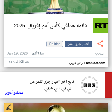
قائمة هدافي كأس أمم إفريقيا 2025
اخبار جزر القمر
Politics
Jan 19, 2026
منذ ٦ أشهر
QG60YL
عدد الكلمات: ١٤١
•
arabic.rt.com
ار تي عربي
تابع اخر اخبار جزر القمر من
بي بي سي عربي
مصادر أخرى