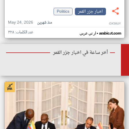
اخبار جزر القمر
Politics
May 24, 2026
منذ شهرين
OX58UY
عدد الكلمات: ٣٢٨
•
arabic.rt.com
ار تي عربي
أخر ساعة في اخبار جزر القمر