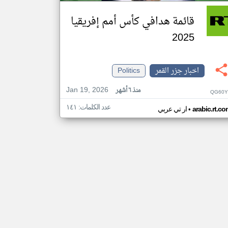
قائمة هدافي كأس أمم إفريقيا
2025
اخبار جزر القمر
Politics
Jan 19, 2026
منذ ٦ أشهر
QG60Y
عدد الكلمات: ١٤١
•
arabic.rt.c
ار تي عربي