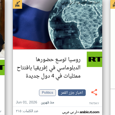
اخبار جزر القمر من ار تي عربي
اخ
روسيا توسع حضورها
الدبلوماسي في إفريقيا بافتتاح
ممثليات في 4 دول جديدة
اخبار جزر القمر
Politics
Jun 01, 2026
منذ شهرين
TN75KY
عدد الكلمات: ٢١٥
•
Y
arabic.rt.com
ار تي عربي