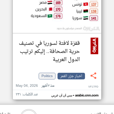
قفزة لافتة لسوريا في تصنيف
حرية الصحافة.. إليكم ترتيب
الدول العربية
اخبار جزر القمر
Politics
May 04, 2026
منذ ٣ أشهر
VF17PD
عدد الكلمات: ٢٣١
•
arabic.cnn.com
سي ان ان عربي