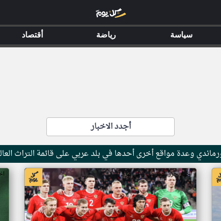
سياسة
رياضة
أقتصاد
أجدد الاخبار
ماندي وعدة مواقع أخرى أحدها في بلد عربي على قائمة التراث العال
اخبار جزر القمر من ار تي عربي
اخ