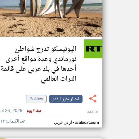
تعبر
المقالات
الموجوده
هنا عن
وجهة
اليونيسكو تدرج شواطئ
نظر
كاتبيها.
نورماندي وعدة مواقع أخرى
أحدها في بلد عربي على قائمة
التراث العالمي
اخبار جزر القمر
Politics
Jul 26, 2026
منذ ١١ يوم
XJ39DF
عدد الكلمات: ٤١٢
•
arabic.rt.com
ار تي عربي