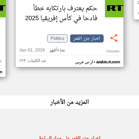
حكم يعترف بارتكابه خطأ
فادحا في كأس إفريقيا 2025
اخبار جزر القمر
Politics
Jan 01, 2026
منذ ٧ أشهر
PG03WV
عدد الكلمات: ٢٢٣
•
X
arabic.rt.com
ار تي عربي
om
المزيد من الأخبار
اخبار جزر القمر على مدار الساعة