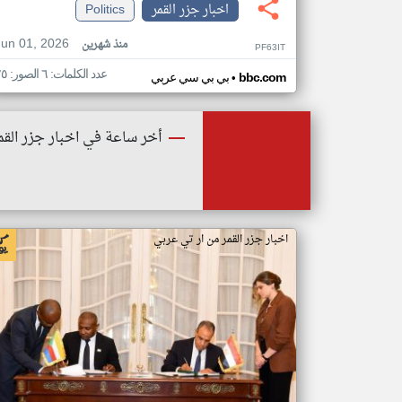
اخبار جزر القمر
Politics
Jun 01, 2026
منذ شهرين
PF63IT
عدد الكلمات: ٦ الصور: ٢٥
•
bbc.com
بي بي سي عربي
أخر ساعة في اخبار جزر القم
اخبار جزر القمر من ار تي عربي