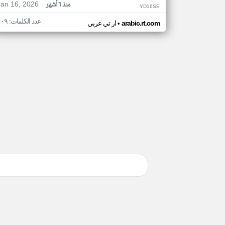
Jan 16, 2026
منذ ٦ أشهر
YD16SE
عدد الكلمات: ١٠٩
•
arabic.rt.com
ار تي عربي