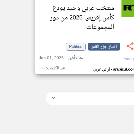
منتخب عربي وحيد يودع
كأس إفريقيا 2025 من دور
المجموعات
اخبار جزر القمر
Politics
Jan 01, 2026
منذ ٧ أشهر
YU55D
عدد الكلمات: ١١٠
•
arabic.rt.c
ار تي عربي