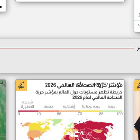
om
ر
اخبار جزر القمر من سي ان ان عربي
اخ