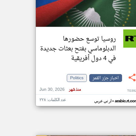
klyoum.com
تغيير الدولة
مصادر الأخبار من جزر القمر
روسيا توسع حضورها
اخبار جزر القمر على مدار الساعة
الدبلوماسي بفتح بعثات جديدة
أهم اخبار جزر القمر العاجلة والمباشرة
في 4 دول أفريقية
اخبار جزر القمر
Politics
Jun 30, 2026
منذ شهر
TG39
عدد الكلمات: ٢٢٨
•
arabic.rt.c
ار تي عربي