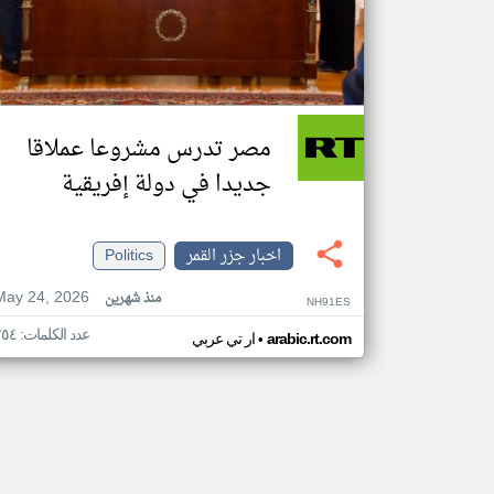
مصر تدرس مشروعا عملاقا
جديدا في دولة إفريقية
اخبار جزر القمر
Politics
May 24, 2026
منذ شهرين
NH91ES
عدد الكلمات: ٢٥٤
•
arabic.rt.com
ار تي عربي