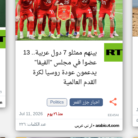
بينهم ممثلو 7 دول عربية.. 13
عضوا في مجلس "الفيفا"
يدعمون عودة روسيا لكرة
القدم العالمية
ZI
اخبار جزر القمر
Politics
om
Jul 11, 2026
منذ ٢٦ يوم
EE45AI
عدد الكلمات: ٢٢٦
•
arabic.rt.com
ار تي عربي