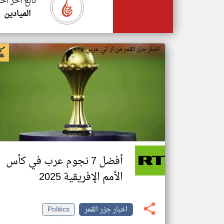
تابع اخر اخب
الميادين
اخبار جزر القمر من ار تي عربي
أفضل 7 نجوم عرب في كأس
الأمم الإفريقية 2025
اخبار جزر القمر
Politics