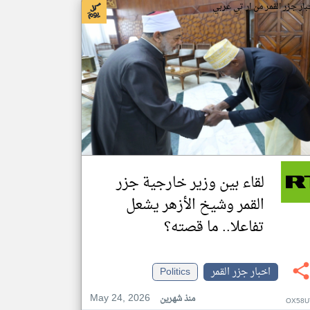
بار جزر القمر من ار تي عربي
لقاء بين وزير خارجية جزر
القمر وشيخ الأزهر يشعل
تفاعلا.. ما قصته؟
اخبار جزر القمر
Politics
May 24, 2026
منذ شهرين
OX58U