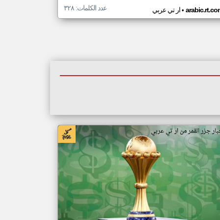
عدد الكلمات: ٣٢٨
•
arabic.rt.c
ار تي عربي
بار جزر القمر من ار تي عربي