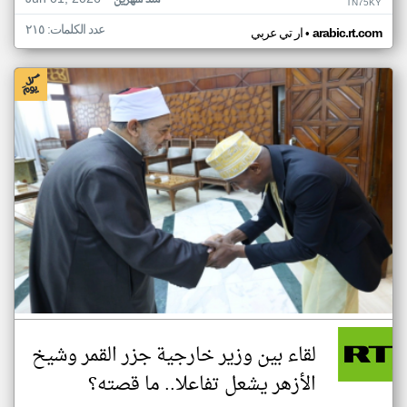
منذ شهرين
TN75KY
عدد الكلمات: ٢١٥
•
arabic.rt.com
ار تي عربي
لقاء بين وزير خارجية جزر القمر وشيخ
الأزهر يشعل تفاعلا.. ما قصته؟