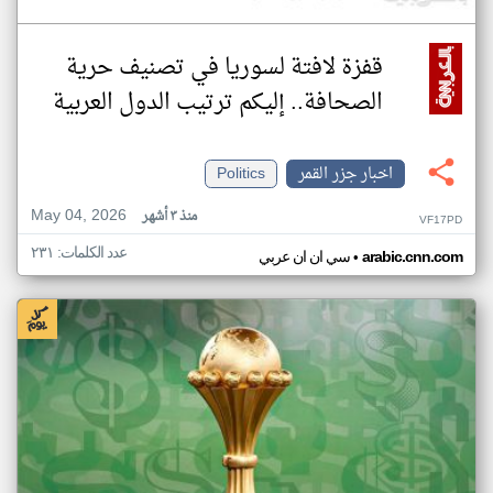
قفزة لافتة لسوريا في تصنيف حرية
الصحافة.. إليكم ترتيب الدول العربية
اخبار جزر القمر
Politics
May 04, 2026
منذ ٣ أشهر
VF17PD
عدد الكلمات: ٢٣١
•
arabic.cnn.com
سي ان ان عربي