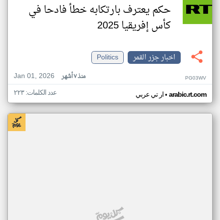
حكم يعترف بارتكابه خطأ فادحا في
كأس إفريقيا 2025
اخبار جزر القمر
Politics
Jan 01, 2026
منذ ٧ أشهر
PG03WV
عدد الكلمات: ٢٢٣
•
arabic.rt.com
ار تي عربي