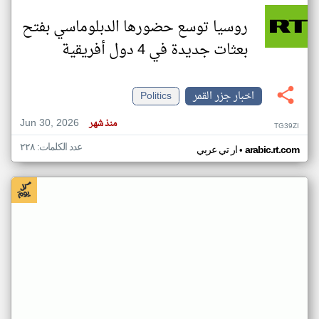
روسيا توسع حضورها الدبلوماسي بفتح
بعثات جديدة في 4 دول أفريقية
اخبار جزر القمر
Politics
Jun 30, 2026
منذ شهر
TG39ZI
عدد الكلمات: ٢٢٨
•
arabic.rt.com
ار تي عربي