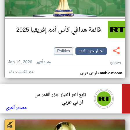
قائمة هدافي كأس أمم إفريقيا 2025
اخبار جزر القمر
Politics
Jan 19, 2026
منذ ٦ أشهر
QG60YL
عدد الكلمات: ١٤١
•
arabic.rt.com
ار تي عربي
تابع اخر اخبار جزر القمر من
ار تي عربي
مصادر أخرى