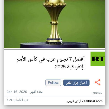
أفضل 7 نجوم عرب في كأس الأمم
الإفريقية 2025
اخبار جزر القمر
Politics
Jan 16, 2026
منذ ٦ أشهر
YD16SE
عدد الكلمات: ١٠٩
•
arabic.rt.com
ار تي عربي