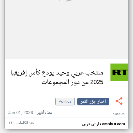
منتخب عربي وحيد يودع كأس إفريقيا
2025 من دور المجموعات
اخبار جزر القمر
Politics
Jan 01, 2026
منذ ٧ أشهر
YU55DX
عدد الكلمات: ١١٠
•
arabic.rt.com
ار تي عربي