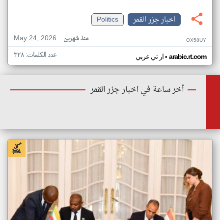
اخبار جزر القمر
Politics
May 24, 2026
منذ شهرين
OX58UY
عدد الكلمات: ٣٢٨
•
arabic.rt.com
ار تي عربي
أخر ساعة في اخبار جزر القمر