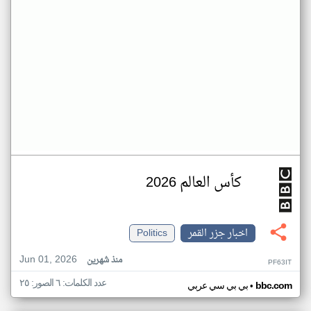
كأس العالم 2026
اخبار جزر القمر
Politics
Jun 01, 2026
منذ شهرين
PF63IT
عدد الكلمات: ٦ الصور: ٢٥
•
bbc.com
بي بي سي عربي