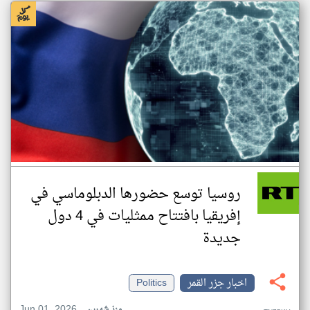
روسيا توسع حضورها الدبلوماسي في
إفريقيا بافتتاح ممثليات في 4 دول
جديدة
اخبار جزر القمر
Politics
Jun 01, 2026