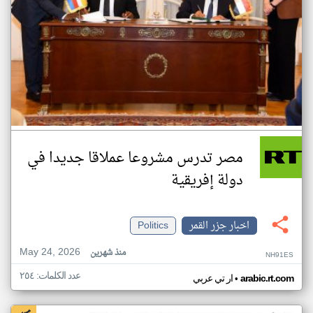
مصر تدرس مشروعا عملاقا جديدا في
دولة إفريقية
اخبار جزر القمر
Politics
May 24, 2026
منذ شهرين
NH91ES
عدد الكلمات: ٢٥٤
•
arabic.rt.com
ار تي عربي