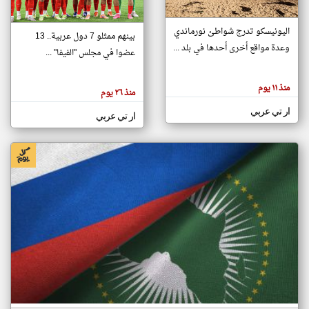
اليونيسكو تدرج شواطئ نورماندي
بينهم ممثلو 7 دول عربية.. 13
klyoum.com
وعدة مواقع أخرى أحدها في بلد ...
تغيير الدولة
عضوا في مجلس "الفيفا" ...
تعبر
مصادر الأخبار من جزر القمر
المقالات
الموجوده
اخبار جزر القمر على مدار الساعة
منذ ١١ يوم
هنا عن
منذ ٢٦ يوم
وجهة
نظر
أهم اخبار جزر القمر العاجلة والمباشرة
ار تي عربي
كاتبيها.
ار تي عربي