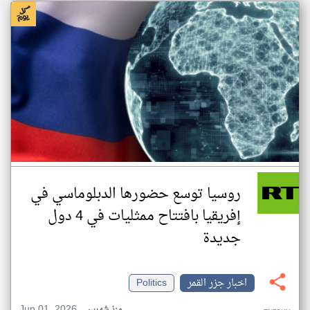
روسيا توسع حضورها الدبلوماسي في
إفريقيا بافتتاح ممثليات في 4 دول
جديدة
اخبار جزر القمر
Politics
Jun 01, 2026