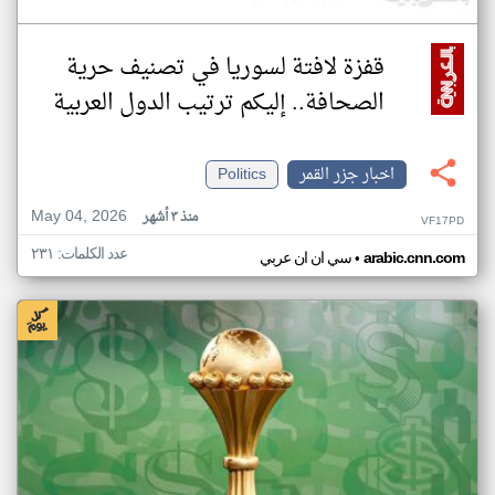
قفزة لافتة لسوريا في تصنيف حرية
الصحافة.. إليكم ترتيب الدول العربية
اخبار جزر القمر
Politics
May 04, 2026
منذ ٣ أشهر
VF17PD
عدد الكلمات: ٢٣١
•
arabic.cnn.com
سي ان ان عربي