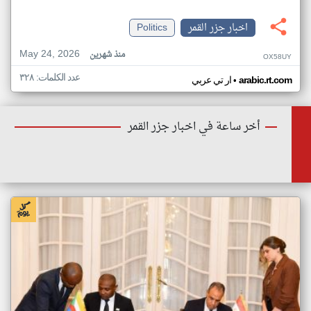
اخبار جزر القمر
Politics
May 24, 2026
منذ شهرين
OX58UY
عدد الكلمات: ٣٢٨
•
arabic.rt.com
ار تي عربي
أخر ساعة في اخبار جزر القمر