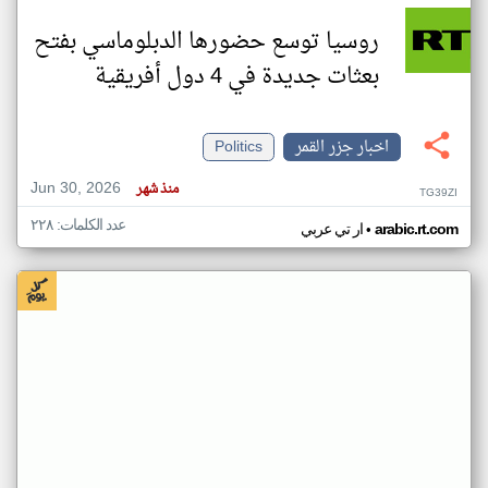
روسيا توسع حضورها الدبلوماسي بفتح
بعثات جديدة في 4 دول أفريقية
اخبار جزر القمر
Politics
Jun 30, 2026
منذ شهر
TG39ZI
عدد الكلمات: ٢٢٨
•
arabic.rt.com
ار تي عربي