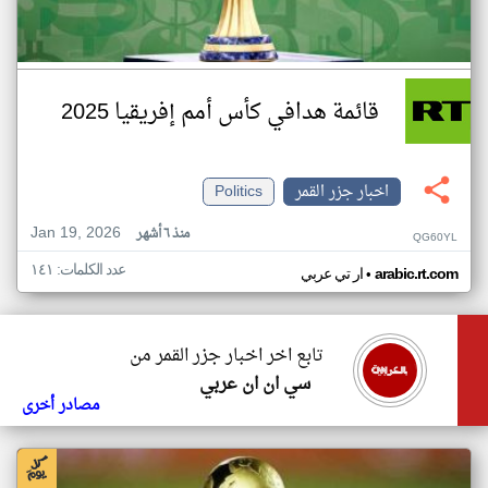
قائمة هدافي كأس أمم إفريقيا 2025
اخبار جزر القمر
Politics
Jan 19, 2026
منذ ٦ أشهر
QG60YL
عدد الكلمات: ١٤١
•
arabic.rt.com
ار تي عربي
تابع اخر اخبار جزر القمر من
سي ان ان عربي
مصادر أخرى