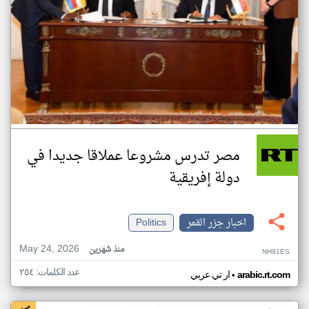
مصر تدرس مشروعا عملاقا جديدا في
دولة إفريقية
اخبار جزر القمر
Politics
May 24, 2026
منذ شهرين
NH91ES
عدد الكلمات: ٢٥٤
•
arabic.rt.com
ار تي عربي