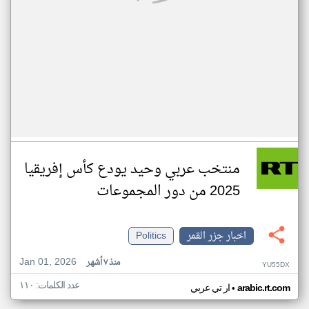
منتخب عربي وحيد يودع كأس إفريقيا
2025 من دور المجموعات
اخبار جزر القمر
Politics
Jan 01, 2026
منذ ٧ أشهر
YU55DX
عدد الكلمات: ١١٠
•
arabic.rt.com
ار تي عربي