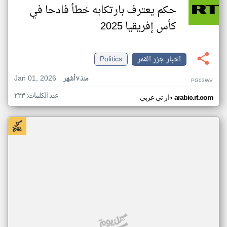
حكم يعترف بارتكابه خطأ فادحا في
كأس إفريقيا 2025
اخبار جزر القمر
Politics
Jan 01, 2026
منذ ٧ أشهر
PG03WV
عدد الكلمات: ٢٢٣
•
arabic.rt.com
ار تي عربي