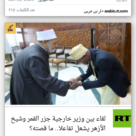
منذ شهرين
TN75KY
عدد الكلمات: ٢١٥
•
arabic.rt.com
ار تي عربي
لقاء بين وزير خارجية جزر القمر وشيخ
الأزهر يشعل تفاعلا.. ما قصته؟