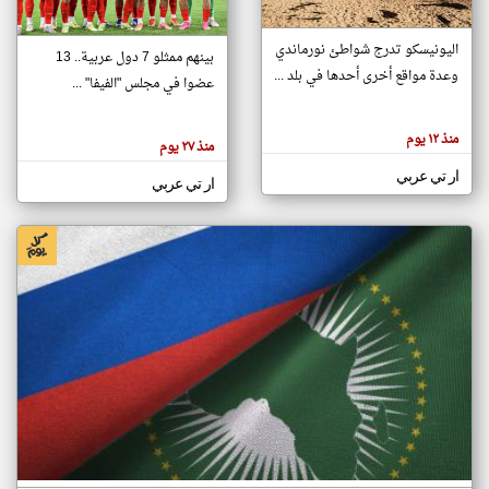
اليونيسكو تدرج شواطئ نورماندي
بينهم ممثلو 7 دول عربية.. 13
klyoum.com
وعدة مواقع أخرى أحدها في بلد ...
تغيير الدولة
عضوا في مجلس "الفيفا" ...
تعبر
مصادر الأخبار من جزر القمر
المقالات
الموجوده
اخبار جزر القمر على مدار الساعة
منذ ١٢ يوم
هنا عن
منذ ٢٧ يوم
وجهة
نظر
أهم اخبار جزر القمر العاجلة والمباشرة
ار تي عربي
كاتبيها.
ار تي عربي