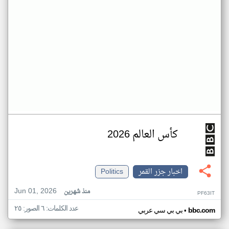
كأس العالم 2026
اخبار جزر القمر
Politics
Jun 01, 2026
منذ شهرين
PF63IT
عدد الكلمات: ٦ الصور: ٢٥
•
bbc.com
بي بي سي عربي