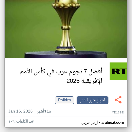
أفضل 7 نجوم عرب في كأس الأمم
الإفريقية 2025
اخبار جزر القمر
Politics
Jan 16, 2026
منذ ٦ أشهر
YD16SE
عدد الكلمات: ١٠٩
•
arabic.rt.com
ار تي عربي