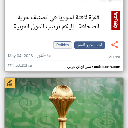
قفزة لافتة لسوريا في تصنيف حرية
الصحافة.. إليكم ترتيب الدول العربية
اخبار جزر القمر
Politics
May 04, 2026
منذ ٣ أشهر
VF17PD
عدد الكلمات: ٢٣١
•
arabic.cnn.com
سي ان ان عربي