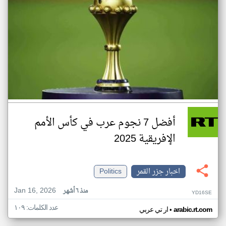
أفضل 7 نجوم عرب في كأس الأمم
الإفريقية 2025
اخبار جزر القمر
Politics
Jan 16, 2026
منذ ٦ أشهر
YD16SE
عدد الكلمات: ١٠٩
•
arabic.rt.com
ار تي عربي