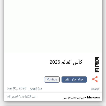
كأس العالم 2026
اخبار جزر القمر
Politics
Jun 01, 2026
منذ شهرين
PF63IT
عدد الكلمات: ٦ الصور: ٢٥
•
bbc.com
بي بي سي عربي