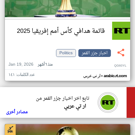
قائمة هدافي كأس أمم إفريقيا 2025
اخبار جزر القمر
Politics
Jan 19, 2026
منذ ٦ أشهر
QG60YL
عدد الكلمات: ١٤١
•
arabic.rt.com
ار تي عربي
تابع اخر اخبار جزر القمر من
ار تي عربي
مصادر أخرى