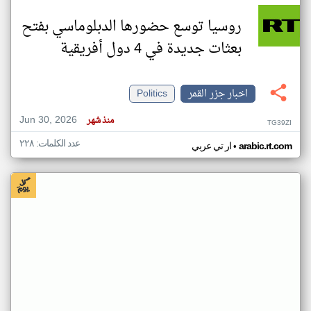
روسيا توسع حضورها الدبلوماسي بفتح
بعثات جديدة في 4 دول أفريقية
اخبار جزر القمر
Politics
Jun 30, 2026
منذ شهر
TG39ZI
عدد الكلمات: ٢٢٨
•
arabic.rt.com
ار تي عربي