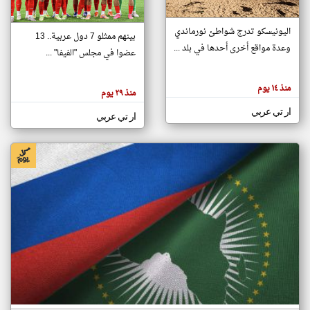
اليونيسكو تدرج شواطئ نورماندي
بينهم ممثلو 7 دول عربية.. 13
klyoum.com
وعدة مواقع أخرى أحدها في بلد ...
تغيير الدولة
عضوا في مجلس "الفيفا" ...
تعبر
مصادر الأخبار من جزر القمر
المقالات
الموجوده
اخبار جزر القمر على مدار الساعة
منذ ١٤ يوم
هنا عن
منذ ٢٩ يوم
وجهة
نظر
أهم اخبار جزر القمر العاجلة والمباشرة
ار تي عربي
كاتبيها.
ار تي عربي