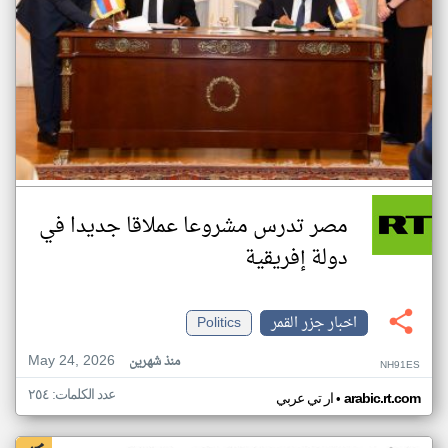
مصر تدرس مشروعا عملاقا جديدا في
دولة إفريقية
اخبار جزر القمر
Politics
May 24, 2026
منذ شهرين
NH91ES
عدد الكلمات: ٢٥٤
•
arabic.rt.com
ار تي عربي