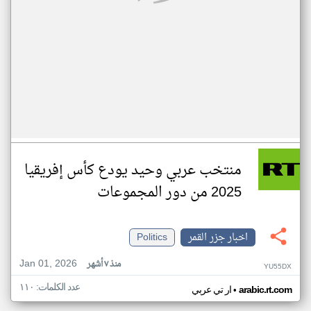
منتخب عربي وحيد يودع كأس إفريقيا
2025 من دور المجموعات
اخبار جزر القمر
Politics
Jan 01, 2026
منذ ٧ أشهر
YU55DX
عدد الكلمات: ١١٠
•
arabic.rt.com
ار تي عربي