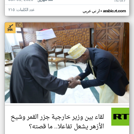
منذ شهرين
TN75KY
عدد الكلمات: ٢١٥
•
arabic.rt.com
ار تي عربي
لقاء بين وزير خارجية جزر القمر وشيخ
الأزهر يشعل تفاعلا.. ما قصته؟