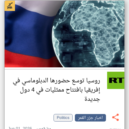
روسيا توسع حضورها الدبلوماسي في
إفريقيا بافتتاح ممثليات في 4 دول
جديدة
اخبار جزر القمر
Politics
Jun 01, 2026