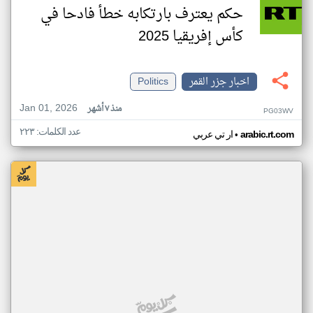
حكم يعترف بارتكابه خطأ فادحا في
كأس إفريقيا 2025
اخبار جزر القمر
Politics
Jan 01, 2026
منذ ٧ أشهر
PG03WV
عدد الكلمات: ٢٢٣
•
arabic.rt.com
ار تي عربي