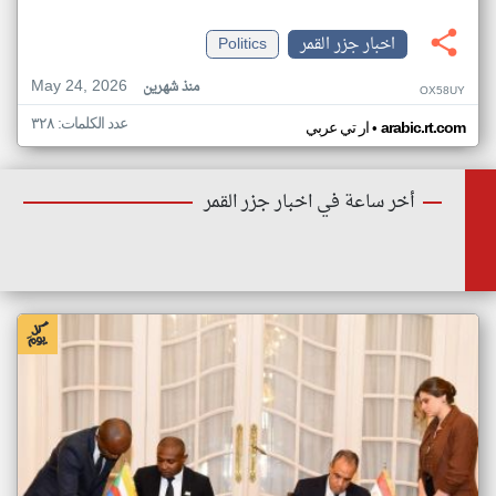
اخبار جزر القمر
Politics
May 24, 2026
منذ شهرين
OX58UY
عدد الكلمات: ٣٢٨
•
arabic.rt.com
ار تي عربي
أخر ساعة في اخبار جزر القمر