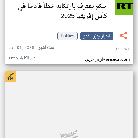
حكم يعترف بارتكابه خطأ فادحا في
كأس إفريقيا 2025
اخبار جزر القمر
Politics
Jan 01, 2026
منذ ٧ أشهر
PG03WV
عدد الكلمات: ٢٢٣
•
arabic.rt.com
ار تي عربي