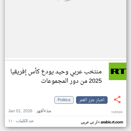
منتخب عربي وحيد يودع كأس إفريقيا
2025 من دور المجموعات
اخبار جزر القمر
Politics
Jan 01, 2026
منذ ٧ أشهر
YU55DX
عدد الكلمات: ١١٠
•
arabic.rt.com
ار تي عربي