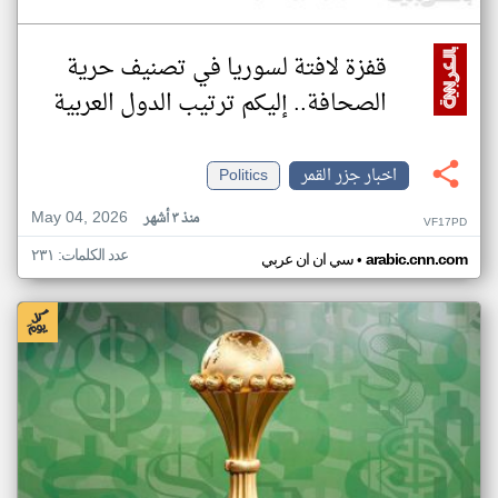
قفزة لافتة لسوريا في تصنيف حرية
الصحافة.. إليكم ترتيب الدول العربية
اخبار جزر القمر
Politics
May 04, 2026
منذ ٣ أشهر
VF17PD
عدد الكلمات: ٢٣١
•
arabic.cnn.com
سي ان ان عربي