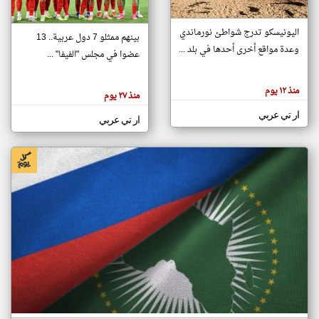
اليونيسكو تدرج شواطئ نورماندي
بينهم ممثلو 7 دول عربية.. 13
klyoum.com
وعدة مواقع أخرى أحدها في بلد ...
تغيير الدولة
عضوا في مجلس "الفيفا" ...
تعبر
مصادر الأخبار من جزر القمر
المقالات
الموجوده
اخبار جزر القمر على مدار الساعة
منذ ١٢ يوم
هنا عن
منذ ٢٧ يوم
وجهة
نظر
أهم اخبار جزر القمر العاجلة والمباشرة
ار تي عربي
كاتبيها.
ار تي عربي