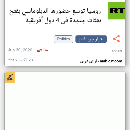
روسيا توسع حضورها الدبلوماسي بفتح
بعثات جديدة في 4 دول أفريقية
اخبار جزر القمر
Politics
Jun 30, 2026
منذ شهر
TG39ZI
عدد الكلمات: ٢٢٨
•
arabic.rt.com
ار تي عربي