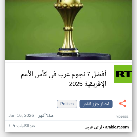
أفضل 7 نجوم عرب في كأس الأمم
الإفريقية 2025
اخبار جزر القمر
Politics
Jan 16, 2026
منذ ٦ أشهر
YD16SE
عدد الكلمات: ١٠٩
•
arabic.rt.com
ار تي عربي