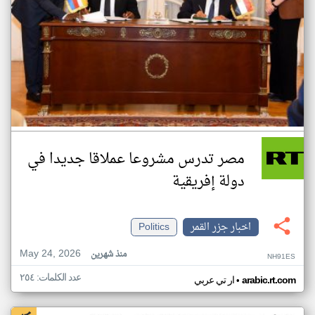
مصر تدرس مشروعا عملاقا جديدا في
دولة إفريقية
اخبار جزر القمر
Politics
May 24, 2026
منذ شهرين
NH91ES
عدد الكلمات: ٢٥٤
•
arabic.rt.com
ار تي عربي