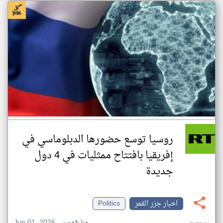
روسيا توسع حضورها الدبلوماسي في
إفريقيا بافتتاح ممثليات في 4 دول
جديدة
اخبار جزر القمر
Politics
Jun 01, 2026