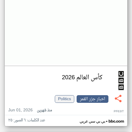
كأس العالم 2026
اخبار جزر القمر
Politics
Jun 01, 2026
منذ شهرين
PF63IT
عدد الكلمات: ٦ الصور: ٢٥
•
bbc.com
بي بي سي عربي