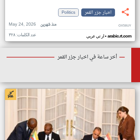
اخبار جزر القمر
Politics
May 24, 2026
منذ شهرين
OX58UY
عدد الكلمات: ٣٢٨
•
arabic.rt.com
ار تي عربي
أخر ساعة في اخبار جزر القمر