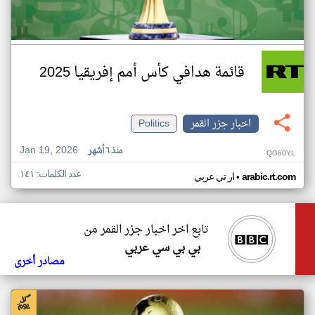
قائمة هدافي كأس أمم إفريقيا 2025
اخبار جزر القمر
Politics
Jan 19, 2026
منذ ٦ أشهر
QG60YL
عدد الكلمات: ١٤١
•
arabic.rt.com
ار تي عربي
تابع اخر اخبار جزر القمر من
بي بي سي عربي
مصادر أخرى