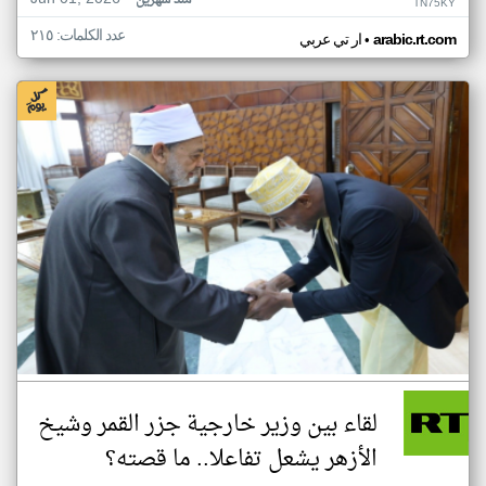
منذ شهرين
TN75KY
عدد الكلمات: ٢١٥
•
arabic.rt.com
ار تي عربي
لقاء بين وزير خارجية جزر القمر وشيخ
الأزهر يشعل تفاعلا.. ما قصته؟