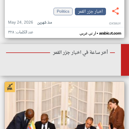
اخبار جزر القمر
Politics
May 24, 2026
منذ شهرين
OX58UY
عدد الكلمات: ٣٢٨
•
arabic.rt.com
ار تي عربي
أخر ساعة في اخبار جزر القمر