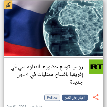
روسيا توسع حضورها الدبلوماسي في
إفريقيا بافتتاح ممثليات في 4 دول
جديدة
اخبار جزر القمر
Politics
Jun 01, 2026