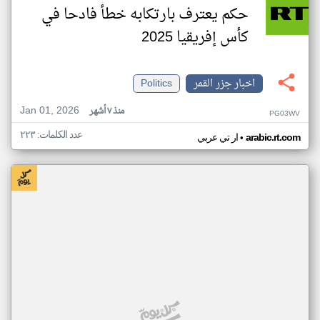
حكم يعترف بارتكابه خطأ فادحا في
كأس إفريقيا 2025
اخبار جزر القمر
Politics
Jan 01, 2026
منذ ٧ أشهر
PG03WV
عدد الكلمات: ٢٢٣
•
arabic.rt.com
ار تي عربي