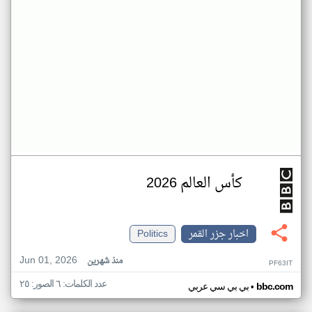
كأس العالم 2026
اخبار جزر القمر
Politics
Jun 01, 2026
منذ شهرين
PF63IT
عدد الكلمات: ٦ الصور: ٢٥
•
bbc.com
بي بي سي عربي