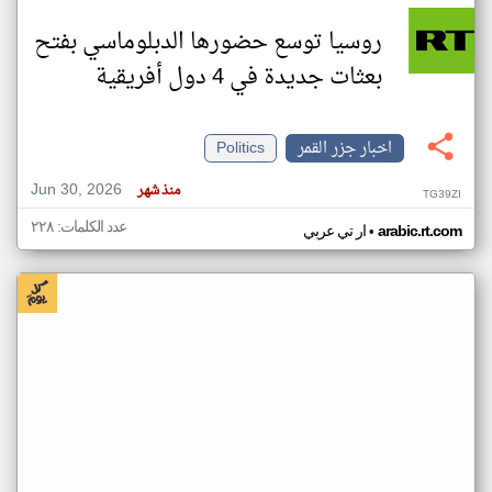
روسيا توسع حضورها الدبلوماسي بفتح
بعثات جديدة في 4 دول أفريقية
اخبار جزر القمر
Politics
Jun 30, 2026
منذ شهر
TG39ZI
عدد الكلمات: ٢٢٨
•
arabic.rt.com
ار تي عربي