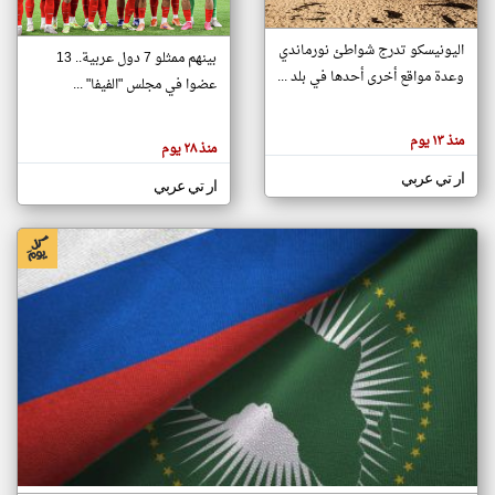
اليونيسكو تدرج شواطئ نورماندي
بينهم ممثلو 7 دول عربية.. 13
klyoum.com
وعدة مواقع أخرى أحدها في بلد ...
تغيير الدولة
عضوا في مجلس "الفيفا" ...
تعبر
مصادر الأخبار من جزر القمر
المقالات
الموجوده
اخبار جزر القمر على مدار الساعة
منذ ١٣ يوم
هنا عن
منذ ٢٨ يوم
وجهة
نظر
أهم اخبار جزر القمر العاجلة والمباشرة
ار تي عربي
كاتبيها.
ار تي عربي