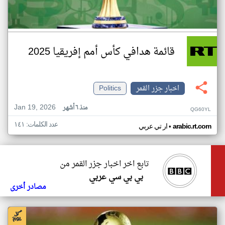
قائمة هدافي كأس أمم إفريقيا 2025
اخبار جزر القمر
Politics
Jan 19, 2026
منذ ٦ أشهر
QG60YL
عدد الكلمات: ١٤١
•
arabic.rt.com
ار تي عربي
تابع اخر اخبار جزر القمر من
بي بي سي عربي
مصادر أخرى