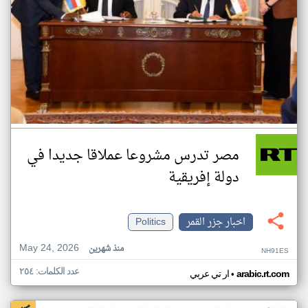
مصر تدرس مشروعا عملاقا جديدا في
دولة إفريقية
اخبار جزر القمر
Politics
May 24, 2026
منذ شهرين
NH91ES
عدد الكلمات: ٢٥٤
•
arabic.rt.com
ار تي عربي