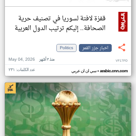
قفزة لافتة لسوريا في تصنيف حرية
الصحافة.. إليكم ترتيب الدول العربية
اخبار جزر القمر
Politics
May 04, 2026
منذ ٣ أشهر
VF17PD
عدد الكلمات: ٢٣١
•
arabic.cnn.com
سي ان ان عربي