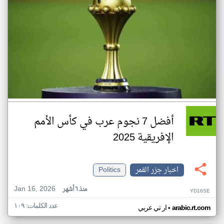
أفضل 7 نجوم عرب في كأس الأمم
الإفريقية 2025
اخبار جزر القمر
Politics
Jan 16, 2026
منذ ٦ أشهر
YD16SE
عدد الكلمات: ١٠٩
•
arabic.rt.com
ار تي عربي