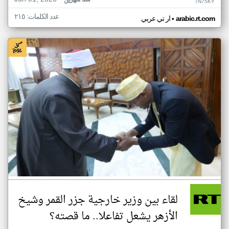
منذ شهرين
TN75KY
عدد الكلمات: ٢١٥
•
arabic.rt.com
ار تي عربي
لقاء بين وزير خارجية جزر القمر وشيخ
الأزهر يشعل تفاعلا.. ما قصته؟