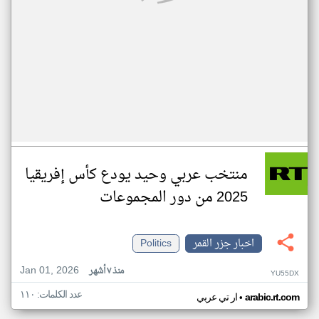
منتخب عربي وحيد يودع كأس إفريقيا
2025 من دور المجموعات
اخبار جزر القمر
Politics
Jan 01, 2026
منذ ٧ أشهر
YU55DX
عدد الكلمات: ١١٠
•
arabic.rt.com
ار تي عربي